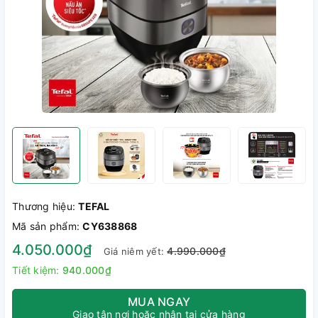
Thương hiệu:
TEFAL
Mã sản phẩm:
CY638868
4.050.000₫
4.990.000₫
Giá niêm yết:
Tiết kiệm:
940.000₫
MUA NGAY
Giao tận nơi hoặc nhận tại cửa hàng