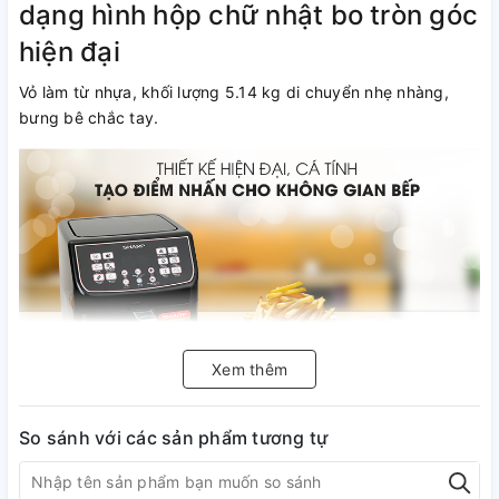
dạng hình hộp chữ nhật bo tròn góc
hiện đại
Vỏ làm từ nhựa, khối lượng 5.14 kg di chuyển nhẹ nhàng,
bưng bê chắc tay.
Xem thêm
Dung tích 5.2 lít chiên nướng tiện
So sánh với các sản phẩm tương tự
lợi cho gia đình