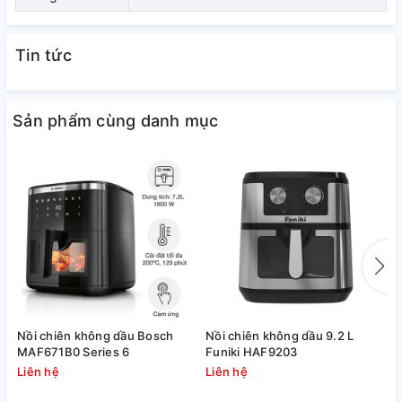
Xem thêm: 3 bước vệ sinh nồi chiên không
dầu sạch nhanh
,
đơn giản nhất.
Tin tức
Sản phẩm cùng danh mục
Công suất 1550 - 1850W cùng
công nghệ Rapid Air chiên nướng
Nồi chiên không dầu Bosch
Nồi chiên không dầu 9.2 L
N
ngon không cần dùng dầu ăn, hạn
MAF671B0 Series 6
Funiki HAF9203
H
Liên hệ
Liên hệ
L
chế dầu mỡ