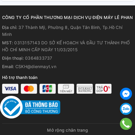
Công nghệ chiên không dầu giúp giảm đến 80% lượng chất
béo dư thừa, đảm bảo cho món ăn được ngon hơn, giảm
ngấy và bảo vệ sức khỏe tốt hơn. Ngoài ra, hệ thống quạt
CÔNG TY CỔ PHẦN THƯƠNG MẠI DỊCH VỤ ĐIỆN MÁY LÊ PHAN
đối lưu giúp nhiệt lượng tỏa đều khắp trong khoang nấu,
Địa chỉ:
37 Thành Mỹ, Phường 8, Quận Tân Bình, Tp.Hồ Chí
món ăn chín đều, chín nhanh và ngon hơn.
Minh
MST:
0313157143 DO SỞ KẾ HOẠCH VÀ ĐẦU TƯ THÀNH PHỐ
HỒ CHÍ MINH CẤP NGÀY 11/03/2015
Điện thoại:
0364833737
Email:
CSKH@dienmayt.vn
Hỗ trợ thanh toán
Bảng điều khiển nút nhấn dễ dàng
Mở rộng chân trang
thao tác chính xác, điều chỉnh nhiệt