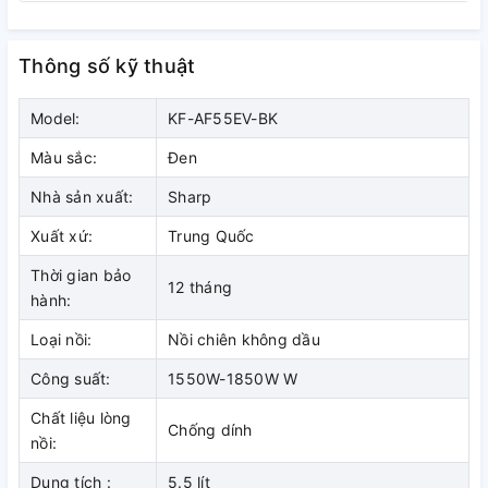
Dùng để chế biến thịt nướng, khoai tây chiên, khoai nướng,
làm bánh…
Thông số kỹ thuật
Model:
KF-AF55EV-BK
Màu sắc:
Đen
Nhà sản xuất:
Sharp
Xuất xứ:
Trung Quốc
Thời gian bảo
12 tháng
hành:
Loại nồi:
Nồi chiên không dầu
Lòng nồi bằng thép không gỉ phủ
Công suất:
1550W-1850W W
chống dính dẫn nhiệt tốt, hạn chế
Chất liệu lòng
cháy khét, dễ dàng vệ sinh, an toàn
Chống dính
nồi:
sức khỏe
Dung tích :
5.5 lít