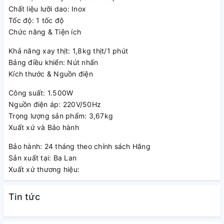
cháy hay hỏng máy.
Chất liệu lưỡi dao: Inox
Nhông xay bằng kim loại sử dụng bền lâu và gia tăng tuổi
Tốc độ: 1 tốc độ
thọ của máy.
Chức năng & Tiện ích
Trục nghiền được làm bằng hợp kim rất bền.
Các bộ phận máy xay thịt dễ dàng tháo rời, giúp vệ sinh chi
Khả năng xay thịt: 1,8kg thịt/1 phút
tiết sạch hơn.
Bảng điều khiển: Nút nhấn
Phụ kiện đi kèm đa dạng
Kích thước & Nguồn điện
MFW3520W đi kèm đầu trục xoay, đầu xay thô 8mm, đầu
Công suất: 1.500W
xay mịn 4mm, phụ kiện làm thịt băm, phụ kiện làm nạp
Nguồn điện áp: 220V/50Hz
xưởng, xúc xích.
Trọng lượng sản phẩm: 3,67kg
Xuất xứ và Bảo hành
Bảo hành: 24 tháng theo chính sách Hãng
Cấu tạo và phụ kiện của máy xay thịt
Sản xuất tại: Ba Lan
Xuất xứ thương hiệu:
Máy xay thịt Bosch MFW3520W biến công việc nội trợ thành
thú vui và tăng sự thích thú khi nấu ăn.
Tin tức
Đường kính đĩa xay 5cm sẽ cho 2 kích thước lỗ ra thịt là
4mm hoặc 8mm, tùy chỉnh theo ý người dùng để thịt xay