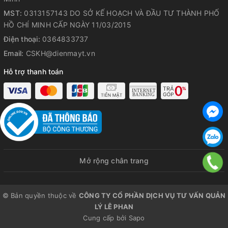
Nút nhấn mở khóa phễu xay
MST:
0313157143 DO SỞ KẾ HOẠCH VÀ ĐẦU TƯ THÀNH PHỐ
HỒ CHÍ MINH CẤP NGÀY 11/03/2015
Điện thoại:
0364833737
Thao tác lắp máy xay thịt đơn giản
Email:
CSKH@dienmayt.vn
Hỗ trợ thanh toán
Đầu xay mịn và đầu xay thô
Lưỡi dao inox 4 cánh sắc bén
Mở rộng chân trang
Các chi tiết, bộ phận của máy xay thịt
© Bản quyền thuộc về
CÔNG TY CỔ PHẦN DỊCH VỤ TƯ VẤN QUẢN
LÝ LÊ PHAN
Dây nguồn của máy dài 117cm
Cung cấp bởi
Sapo