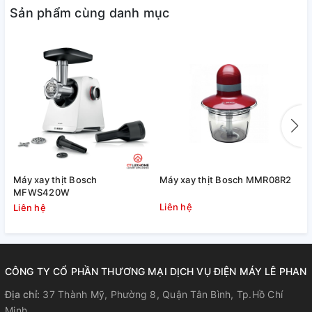
nhuyễn theo ý muốn.
Sản phẩm cùng danh mục
Máy xay thịt Bosch MFW3520W hỗ trợ làm xúc xích
Đầu lắp làm nạp xưởng
Kích thước khay đựng thịt
Máy xay thịt Bosch
Máy xay thịt Bosch MMR08R2
M
MFWS420W
H
Liên hệ
Liên hệ
L
Đầu trục xoay
CÔNG TY CỔ PHẦN THƯƠNG MẠI DỊCH VỤ ĐIỆN MÁY LÊ PHAN
Máy xay thịt có 1 tốc độ
Địa chỉ:
37 Thành Mỹ, Phường 8, Quận Tân Bình, Tp.Hồ Chí
Minh