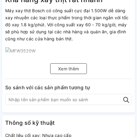
Máy xay thịt Bosch có công suất cực đại 1.500W dễ dàng
xay nhuyễn các loại thực phẩm trong thời gian ngắn với tốc
độ xay 1.8 kg/phút. Với công suất xay 60 - 70 kg/giờ, máy
sẽ phù hợp sử dụng tại các nhà hàng và quán ăn, gia đình
cũng như các cửa hàng bán thịt.
Hình ảnh máy xay thịt Bosch MFW3520W
Xem thêm
Đa chức năng
Bosch MFW3520W có 3 chức năng: Xay nhuyễn thịt, làm
So sánh với các sản phẩm tương tự
được lạp xưởng và xúc xích.
Chất liệu bền đẹp
Máy xay thịt công nghiệp Bosch MFW3520W có thiết kế nhỏ
Thông số kỹ thuật
gọn, tinh tế với chất liệu vỏ nhựa cao cấp.
Động cơ sẽ tự động ngừng khi quá tải tránh trường hợp
Chất liệu cối xay: Nhựa cao cấp