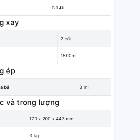
Nhựa
g xay
2 cối
1500ml
g ép
ứa bã
3 ml
c và trọng lượng
170 x 200 x 443 mm
3 kg