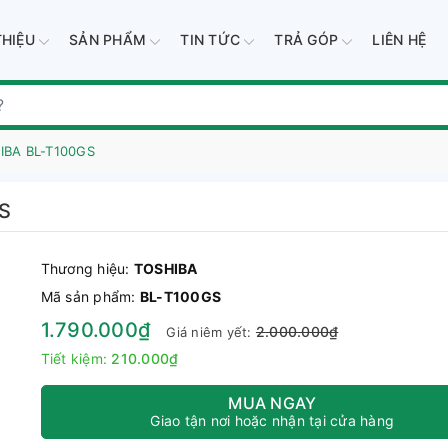
THIỆU
SẢN PHẨM
TIN TỨC
TRẢ GÓP
LIÊN HỆ
HIBA BL-T100GS
GS
Thương hiệu:
TOSHIBA
Mã sản phẩm:
BL-T100GS
1.790.000₫
2.000.000₫
Giá niêm yết:
Tiết kiệm:
210.000₫
MUA NGAY
Giao tận nơi hoặc nhận tại cửa hàng