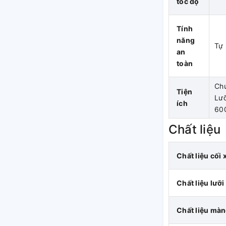
tốc độ
Tính
năng
Tự 
an
toàn
Chứ
Tiện
Lưỡ
ích
60
Chất liệu
Chất liệu cối 
Chất liệu lưỡi
Chất liệu màn