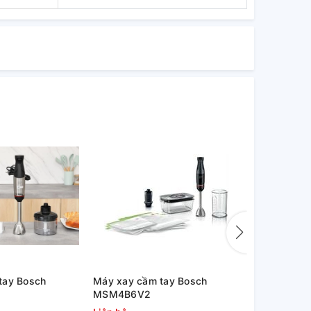
tay Bosch
Máy xay cầm tay Bosch
Máy xay sin
MSM4B6V2
MMB6177S