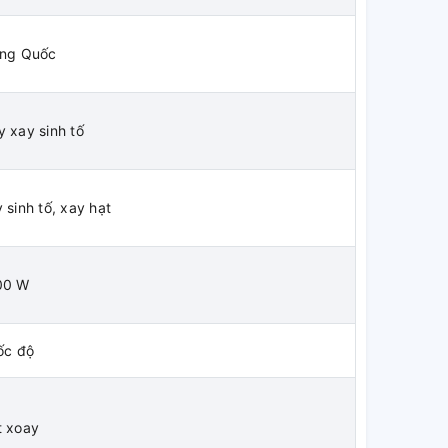
ung Quốc
 xay sinh tố
 sinh tố, xay hạt
00 W
ốc độ
t xoay