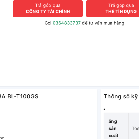
Trả góp qua
Trả góp qua
CÔNG TY TÀI CHÍNH
THẺ TÍN DỤNG
Gọi
0364833737
để tư vấn mua hàng
HIBA BL-T100GS
Thông số kỹ
ãng
sản
Tos
xuất
ỡng