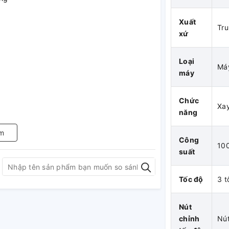
Xuất
Tr
xứ
Loại
Máy
máy
Chức
Xay
năng
m
Công
10
suất
Tốc độ
3 t
Nút
chỉnh
Nú