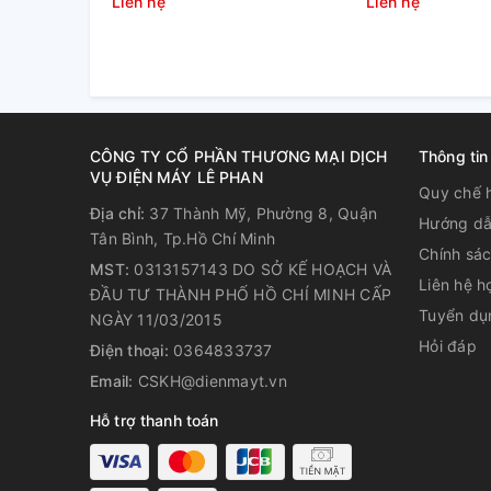
Liên hệ
Liên hệ
CÔNG TY CỔ PHẦN THƯƠNG MẠI DỊCH
Thông tin
VỤ ĐIỆN MÁY LÊ PHAN
Quy chế 
Địa chỉ:
37 Thành Mỹ, Phường 8, Quận
Hướng dẫ
Tân Bình, Tp.Hồ Chí Minh
Chính sá
MST:
0313157143 DO SỞ KẾ HOẠCH VÀ
Liên hệ h
ĐẦU TƯ THÀNH PHỐ HỒ CHÍ MINH CẤP
Tuyển dụ
NGÀY 11/03/2015
Hỏi đáp
Điện thoại:
0364833737
Email:
CSKH@dienmayt.vn
Hỗ trợ thanh toán