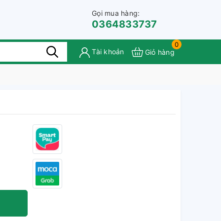
Gọi mua hàng:
0364833737
0
Tài khoản
Giỏ hàng