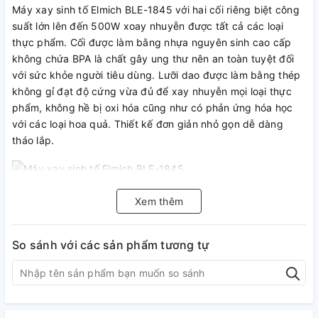
Máy xay sinh tố Elmich BLE-1845 với hai cối riêng biệt công
suất lớn lên đến 500W xoay nhuyễn được tất cả các loại
thực phẩm. Cối được làm bằng nhựa nguyên sinh cao cấp
không chứa BPA là chất gây ung thư nên an toàn tuyệt đối
với sức khỏe người tiêu dùng. Lưỡi dao được làm bằng thép
không gỉ đạt độ cứng vừa đủ để xay nhuyễn mọi loại thực
phẩm, không hề bị oxi hóa cũng như có phản ứng hóa học
với các loại hoa quả. Thiết kế đơn giản nhỏ gọn dễ dàng
tháo lắp.
Máy xay sinh tố Elmich BLE-1845
Xem thêm
So sánh với các sản phẩm tương tự
Máy xay sinh tố Elmich BLE-1845 1
Máy xay sinh tố Elmich BLE-1845