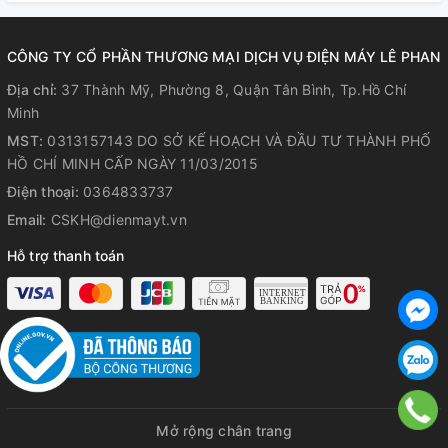
tốc độ nhanh và mạnh.
Hệ thống vận hành và khóa an toàn sẽ vô hiệu hóa hoạt
CÔNG TY CỔ PHẦN THƯƠNG MẠI DỊCH VỤ ĐIỆN MÁY LÊ PHAN
động khi các bộ phận của máy xay sinh tố Kochstar không
được lắp ráp đúng cách để đảm bảo an toàn và hạn chế các
Địa chỉ:
37 Thành Mỹ, Phường 8, Quận Tân Bình, Tp.Hồ Chí
sự cố đáng tiếc xảy ra trong quá trình sử dụng.
Minh
Chế độ cảm ứng nhiệt và quá tải an toàn tự động sẽ vô hiệu
MST:
0313157143 DO SỞ KẾ HOẠCH VÀ ĐẦU TƯ THÀNH PHỐ
hóa hoạt động khi động cơ bị quá nóng lên đến 95ºC và
HỒ CHÍ MINH CẤP NGÀY 11/03/2015
ngăn ngừa sự quá tải của các thành phần nguyên liệu khi
Điện thoại:
0364833737
xay, nghiền, trộn, băm để ngăn ngừa sốc điện, chống cháy
Email:
CSKH@dienmayt.vn
nổ, bảo vệ và duy trì tuổi thọ cho máy xay sinh tố Kochstar.
Hỗ trợ thanh toán
Mở rộng chân trang