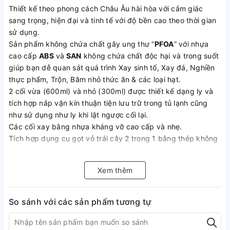
Thiết kế theo phong cách Châu Âu hài hòa với cảm giác
sang trọng, hiện đại và tinh tế với độ bền cao theo thời gian
sử dụng.
Sản phẩm không chứa chất gây ung thư “
PFOA
” với nhựa
cao cấp
ABS
và
SAN
không chứa chất độc hại và trong suốt
giúp bạn dễ quan sát quá trình Xay sinh tố, Xay đá, Nghiền
thực phẩm, Trộn, Băm nhỏ thức ăn & các loại hạt.
2 cối vừa (600ml) và nhỏ (300ml) được thiết kế dạng ly và
tích hợp nắp vặn kín thuận tiện lưu trữ trong tủ lạnh cũng
như sử dụng như ly khi lật ngược cối lại.
Các cối xay bằng nhựa kháng vỡ cao cấp và nhẹ.
Tích hợp dụng cụ gọt vỏ trái cây 2 trong 1 bằng thép không
gỉ với 4 chức năng gọt vỏ, gọt vỏ tạo sợi, gọt mắt củ quả và
tạo hình củ quả thuận tiện cho việc chuẩn bị nguyên liệu.
Xem thêm
Các bộ phận của máy xay sinh tố hiệu Kochstar dễ dàng
tháo rời để thuận tiện vệ sinh.
Lưỡi dao xay/nghiền/trộn, lưỡi dao băm nhỏ thức ăn & các
So sánh với các sản phẩm tương tự
loại hạt, 1 cối xay lớn (1.2 lít), 1 cối xay vừa dạng ly (600ml),
1 cối xay nhỏ dạng ly (300ml), 1 nắp của cối xay lớn và 2