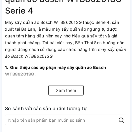
Serie 4
Máy sấy quần áo Bosch WTB86201SG thuộc Serie 4, sản
xuất tại Ba Lan, là mẫu máy sấy quần áo ngưng tụ được
quan tâm hàng đầu hiện nay nhờ hiệu quả sấy tốt và giá
thành phải chăng. Tại bài viết này, Bếp Thái Sơn hướng dẫn
người dùng cách sử dụng các chức năng trên
máy sấy quần
áo Bosch WTB86201SG
.
1.
Giới thiệu các bộ phận máy sấy quần áo Bosch
WTB86201SG.
1- Ngăn chứa nước ngưng tụ.
Xem thêm
2- Khu vực điều khiển và màn hình hiển thị.
3- Lồng sấy
So sánh với các sản phẩm tương tự
4- Cửa
5- Cửa hút gió