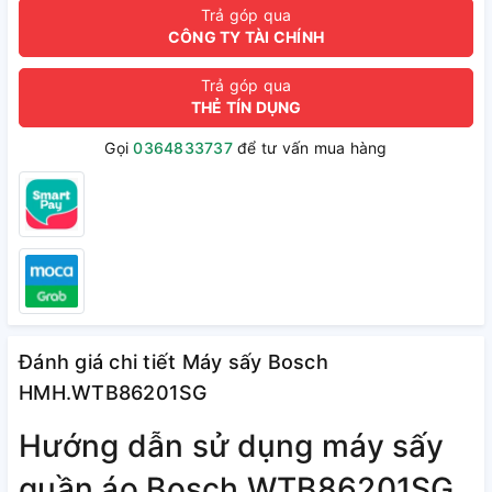
Trả góp qua
CÔNG TY TÀI CHÍNH
Trả góp qua
THẺ TÍN DỤNG
Gọi
0364833737
để tư vấn mua hàng
Đánh giá chi tiết Máy sấy Bosch
HMH.WTB86201SG
Hướng dẫn sử dụng máy sấy
quần áo Bosch WTB86201SG