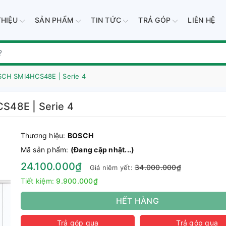
THIỆU
SẢN PHẨM
TIN TỨC
TRẢ GÓP
LIÊN HỆ
SCH SMI4HCS48E | Serie 4
S48E | Serie 4
Thương hiệu:
BOSCH
Mã sản phẩm:
(Đang cập nhật...)
24.100.000₫
34.000.000₫
Giá niêm yết:
Tiết kiệm:
9.900.000₫
HẾT HÀNG
Trả góp qua
Trả góp qua