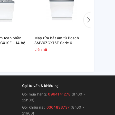
âm toàn phần
Máy rửa bát âm tủ Bosch
Máy rửa ch
X19E - 14 bộ
SMV6ZCX16E Serie 6
SMS4HTI16
Liên hệ
Liên hệ
Gọi tư vấn & khiếu nại
Gọi mua hàng:
0964141278
(8h00 -
22h00)
Gọi khiếu nại:
0364833737
(8h00 -
g
21h00)