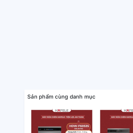
Lượng nước tiêu thụ, nhiệt độ nước và thời gian rử
của bát đĩa. Điều này mang lại cho bạn hiệu suất gi
lượng.
Sản phẩm cùng danh mục