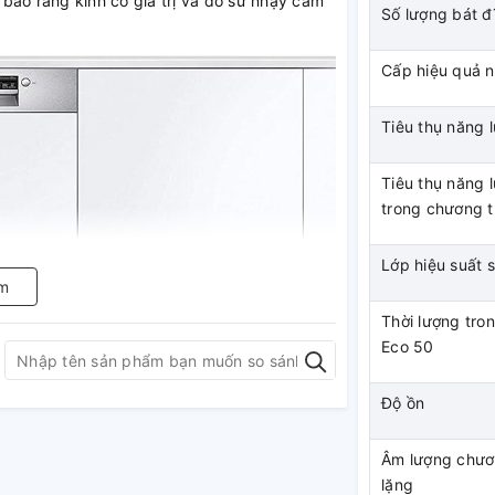
bảo rằng kính có giá trị và đồ sứ nhạy cảm
Số lượng bát đ
Cấp hiệu quả 
Tiêu thụ năng 
Tiêu thụ năng 
trong chương t
Lớp hiệu suất 
m
Thời lượng tro
Eco 50
Độ ồn
Âm lượng chươn
bảo kết quả rửa tốt nhất
lặng