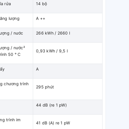
ĩa rửa
14 bộ
năng lượng
A ++
lượng / nước
266 kWh / 2660 l
lượng / nước²
0,93 kWh / 9,5 l
rình 50 ° C
sấy
A
ng chương trình
295 phút
44 dB (re 1 pW)
g trình im
41 dB (A) re 1 pW