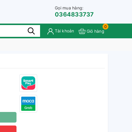
Gọi mua hàng:
0364833737
0
Tài khoản
Giỏ hàng