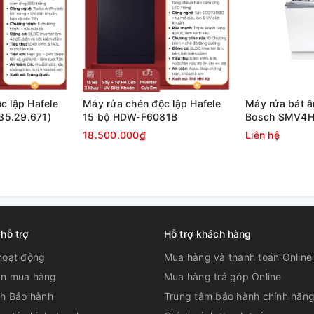
 trong cấp tải thứ ba
n cho các đồ dùng dao kéo lớn hơn hoặc
spresso. Điều này giúp bạn linh hoạt khi tải
c lập Hafele
Máy rửa chén độc lập Hafele
Máy rửa bát 
tủ rửa.
5.29.671)
15 bộ HDW-F6081B
Bosch SMV4HC
18.500.000₫
Liên hệ
 hỗ trợ
Hỗ trợ khách hàng
hoạt động
Mua hàng và thanh toán Online
n mua hàng
Mua hàng trả góp Online
ch Bảo hành
Trung tâm bảo hành chính hãn