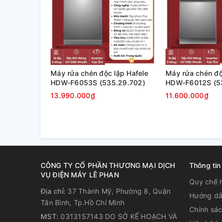
Ngăn kéo Vario – tính linh hoạt
Ngăn kéo Vario với các hốc phụ cung cấp không gia
các đồ sành sứ nhỏ hơn, chẳng hạn như tách cà phê e
Máy rửa chén độc lập Hafele
Máy rửa chén độ
máy rửa bát và cho bạn nhiều không gian hơn trong 
HDW-F6053S (535.29.702)
HDW-F6012S (53
13.990.000₫
11.600.000₫
CÔNG TY CỔ PHẦN THƯƠNG MẠI DỊCH
Thông tin
VỤ ĐIỆN MÁY LÊ PHAN
Quy chế 
Địa chỉ:
37 Thành Mỹ, Phường 8, Quận
Hướng dẫ
Tân Bình, Tp.Hồ Chí Minh
Chính sá
MST:
0313157143 DO SỞ KẾ HOẠCH VÀ