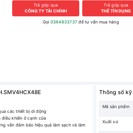
Trả góp qua
Trả góp qua
CÔNG TY TÀI CHÍNH
THẺ TÍN DỤNG
Gọi
0364833737
để tư vấn mua hàng
 HMH.SMV4HCX48E
Thông số kỹ
Mã sản phẩm
ua các thiết bị di động
g điều khiển ở cạnh cửa
Xuất xứ
hưng vẫn đảm bảo hiệu quả làm sạch và làm