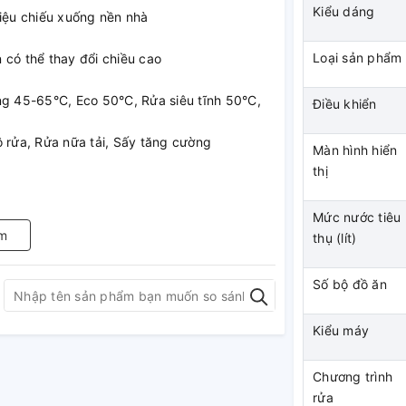
Kiểu dáng
hiệu chiếu xuống nền nhà
Loại sản phẩm
 có thể thay đổi chiều cao
ng 45-65°C, Eco 50°C, Rửa siêu tĩnh 50°C,
Điều khiển
ộ rửa, Rửa nữa tải, Sấy tăng cường
Màn hình hiển
thị
Mức nước tiêu
m
thụ (lít)
Số bộ đồ ăn
ủa máy rửa bát
Kiểu máy
quá trình ăn mòn ly, các vật dụng bằng
Chương trình
rửa