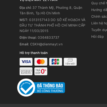
Quy chế 
Địa chỉ:
37 Thành Mỹ, Phường 8, Quận
Hướng dẫ
Tân Bình, Tp.Hồ Chí Minh
Chính sá
MST:
0313157143 DO SỞ KẾ HOẠCH VÀ
Liên hệ h
ĐẦU TƯ THÀNH PHỐ HỒ CHÍ MINH CẤP
Tuyển dụ
NGÀY 11/03/2015
Hỏi đáp
Điện thoại:
0364833737
Email:
CSKH@dienmayt.vn
Hỗ trợ thanh toán