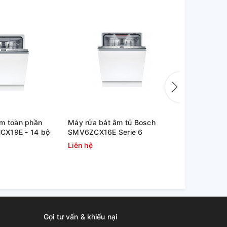
âm toàn phần
Máy rửa bát âm tủ Bosch
Máy rửa ch
X19E - 14 bộ
SMV6ZCX16E Serie 6
SMS4HTI16
Liên hệ
Liên hệ
Gọi tư vấn & khiếu nại