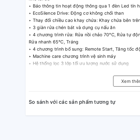
‣ Báo thông tin hoạt động thông qua 1 đèn Led tín 
‣ EcoSilence Drive: Động cơ không chổi than
‣ Thay đổi chiều cao khay chứa: Khay chứa bên trên
‣ 3 giàn rửa chén bát và dụng cụ nấu ăn
‣ 4 chương trình rửa: Rửa nồi chảo 70°C, Rửa tự độ
Rửa nhanh 65°C, Tráng
‣ 4 chương trình bổ sung: Remote Start, Tăng tốc đ
‣ Machine care chương trình vệ sinh máy
‣ Hệ thống lọc 3 lớp tối ưu lượng nước sử dụng
‣ Đèn LED báo muối, nước bóng và nước cấp
‣ Hẹn giờ (hoạt động trong vòng 1-24h)
Xem thê
‣ Tiết kiệm năng lượng mức: D (G-A)
‣ Xuất xứ Đức
So sánh với các sản phẩm tương tự
Chức năng an toàn
‣ AquaStop: 100% đảm bảo các vấn đề rò rỉ nước c
‣ Công nghệ rửa độc đáo giúp bảo vệ và ngăn ngừa 
thủy tinh trong khi rửa