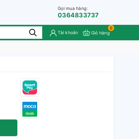
Gọi mua hàng:
0364833737
0
Tài khoản
Giỏ hàng