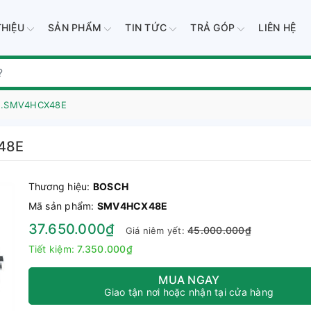
THIỆU
SẢN PHẨM
TIN TỨC
TRẢ GÓP
LIÊN HỆ
MH.SMV4HCX48E
48E
Thương hiệu:
BOSCH
Mã sản phẩm:
SMV4HCX48E
37.650.000₫
45.000.000₫
Giá niêm yết:
Tiết kiệm:
7.350.000₫
MUA NGAY
Giao tận nơi hoặc nhận tại cửa hàng