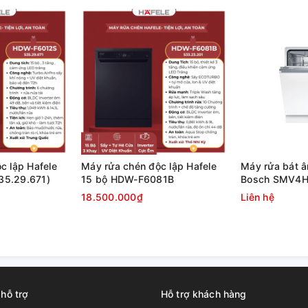
c lập Hafele
Máy rửa chén độc lập Hafele
Máy rửa bát 
5.29.671)
15 bộ HDW-F6081B
Bosch SMV4HC
18.500.000₫
Liên hệ
 hỗ trợ
Hỗ trợ khách hàng