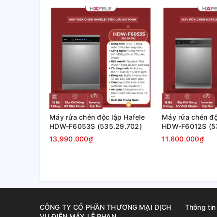
Máy rửa chén độc lập Hafele
Máy rửa chén độ
HDW-F6053S (535.29.702)
HDW-F6012S (53
13.990.000₫
11.600.000₫
CÔNG TY CỔ PHẦN THƯƠNG MẠI DỊCH
Thông tin
VỤ ĐIỆN MÁY LÊ PHAN