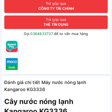
Trả góp qua
CÔNG TY TÀI CHÍNH
Trả góp qua
THẺ TÍN DỤNG
Gọi
0364833737
để tư vấn mua hàng
Đánh giá chi tiết Máy nước nóng lạnh
Kangaroo KG3336
Cây nước nóng lạnh
Kangaroo KG3336