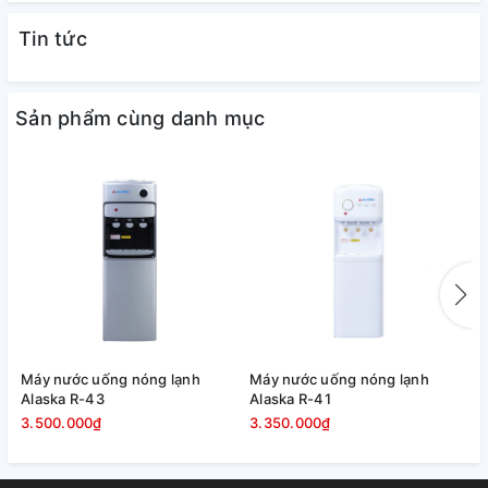
Cây nước nóng lạnh Kangaroo KG3336 với thiết kế sang
Tin tức
trọng, đẹp mắt
• Tiện dụng, dễ dùng với 2 vòi riêng biệt nóng, lạnh.
• Hệ thống làm lạnh block, môi chất R134A
Sản phẩm cùng danh mục
• Sản phẩm có kiểu dáng sang trọng.
• Sản phẩm bảo hành: 12 tháng.
Máy nước uống nóng lạnh
Máy nước uống nóng lạnh
M
Alaska R-43
Alaska R-41
A
3.500.000₫
3.350.000₫
3