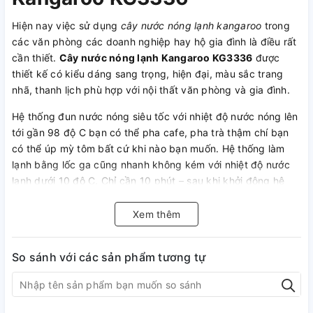
Hiện nay việc sử dụng
cây nước nóng lạnh kangaroo
trong
các văn phòng các doanh nghiệp hay hộ gia đình là điều rất
cần thiết.
Cây nước nóng lạnh Kangaroo KG3336
được
thiết kế có kiểu dáng sang trọng, hiện đại, màu sắc trang
nhã, thanh lịch phù hợp với nội thất văn phòng và gia đình.
Hệ thống đun nước nóng siêu tốc với nhiệt độ nước nóng lên
tới gần 98 độ C bạn có thể pha cafe, pha trà thậm chí bạn
có thể úp mỳ tôm bất cứ khi nào bạn muốn. Hệ thống làm
lạnh bằng lốc ga cũng nhanh không kém với nhiệt độ nước
lạnh dưới 10 độ C. Chỉ cần 10 phút – sau khi khởi động hệ
thống – là bạn đã có ngay 1 nguồn nước lạnh tuyệt vời cho
những ngày hè oi bức.
Xem thêm
1. Đặc tính sản phẩm cây
So sánh với các sản phẩm tương tự
nước nóng lạnh Kangaroo
KG3336