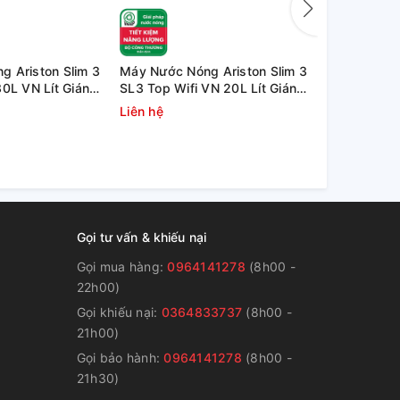
 Ariston Slim 3
Máy Nước Nóng Ariston Slim 3
Bình nóng l
30L VN Lít Gián
SL3 Top Wifi VN 20L Lít Gián
TOP Wifi
Tiếp
Liên hệ
4.600.000
Gọi tư vấn & khiếu nại
Gọi mua hàng:
0964141278
(8h00 -
22h00)
Gọi khiếu nại:
0364833737
(8h00 -
g
21h00)
Gọi bảo hành:
0964141278
(8h00 -
21h30)