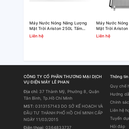
Máy Nước Nóng Năng Lượng
Máy Nước Nóng
Mặt Trời Ariston 250L Tấm
Mặt Trời Aristo
Phẳng Kairos Thermo DR-2
Phẳng Kairos T
Liên hệ
Liên hệ
CÔNG TY CỔ PHẦN THƯƠNG MẠI DỊCH
Thông tin
VỤ ĐIỆN MÁY LÊ PHAN
Quy chế 
Địa chỉ:
37 Thành Mỹ, Phường 8, Quận
Hướng dẫ
Tân Bình, Tp.Hồ Chí Minh
Chính sá
MST:
0313157143 DO SỞ KẾ HOẠCH VÀ
Liên hệ h
ĐẦU TƯ THÀNH PHỐ HỒ CHÍ MINH CẤP
Tuyển dụ
NGÀY 11/03/2015
Hỏi đáp
Điện thoại:
0364833737