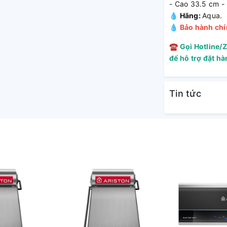
- Cao 33.5 cm -
💧 Hãng:
Aqua.
💧
Bảo hành chí
☎
Gọi Hotline/
để hỗ trợ đặt h
Tin tức