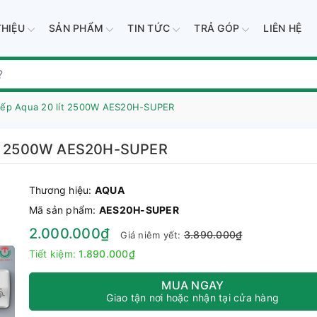
THIỆU
SẢN PHẨM
TIN TỨC
TRẢ GÓP
LIÊN HỆ
tiếp Aqua 20 lít 2500W AES20H-SUPER
lít 2500W AES20H-SUPER
Thương hiệu:
AQUA
Mã sản phẩm:
AES20H-SUPER
2.000.000₫
3.890.000₫
Giá niêm yết:
Tiết kiệm:
1.890.000₫
MUA NGAY
Giao tận nơi hoặc nhận tại cửa hàng