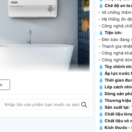
💧 Chế độ an to
- Vỏ chống thấm
- Hệ thống ổn đị
- Công nghệ chố
💧 Tiện ích:
- Đèn báo đang 
- Thanh gia nhi
- Công nghệ khá
- Công nghệ dòn
💧 Tùy chỉnh nh
💧 Áp lực nước 
💧 Thời gian đu
m
💧 Lớp cách nhi
💧 Dòng sản ph
💧 Thương hiệu
💧 Sản xuất tại:
💧 Chất liệu lòn
💧 Chất liệu vỏ
💧 Kích thước -