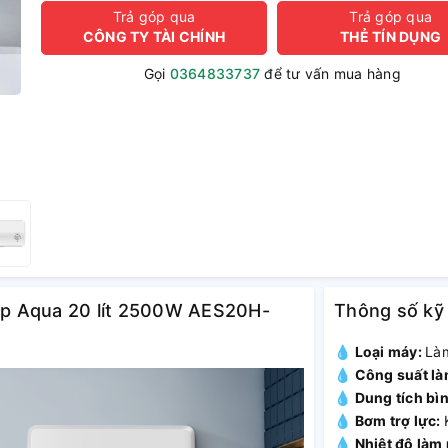
Trả góp qua
Trả góp qua
CÔNG TY TÀI CHÍNH
THẺ TÍN DỤNG
Gọi
0364833737
để tư vấn mua hàng
iếp Aqua 20 lít 2500W AES20H-
Thông số kỹ
💧 Loại máy:
Làm
💧 Công suất l
💧 Dung tích bì
💧 Bơm trợ lực:
💧 Nhiệt độ làm