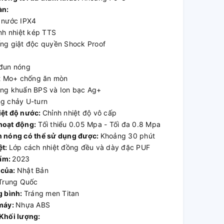
àn:
 nước IPX4
nh nhiệt kép TTS
ng giật độc quyền Shock Proof
đun nóng
ệt Mo+ chống ăn mòn
ng khuẩn BPS và Ion bạc Ag+
g chảy U-turn
iệt độ nước:
Chỉnh nhiệt độ vô cấp
hoạt động:
Tối thiểu 0.05 Mpa - Tối đa 0.8 Mpa
n nóng có thể sử dụng được:
Khoảng 30 phút
ệt:
Lớp cách nhiệt đồng đều và dày đặc PUF
ẩm:
2023
 của:
Nhật Bản
Trung Quốc
g bình:
Tráng men Titan
 máy:
Nhựa ABS
 Khối lượng: