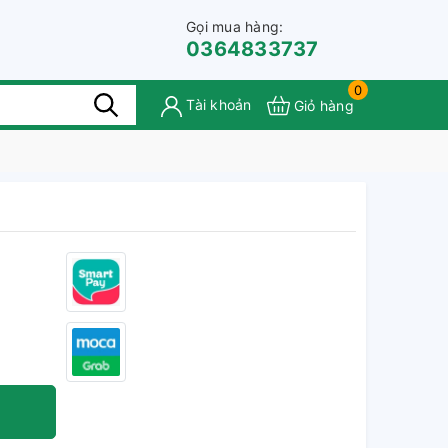
Gọi mua hàng:
0364833737
0
Tài khoản
Giỏ hàng