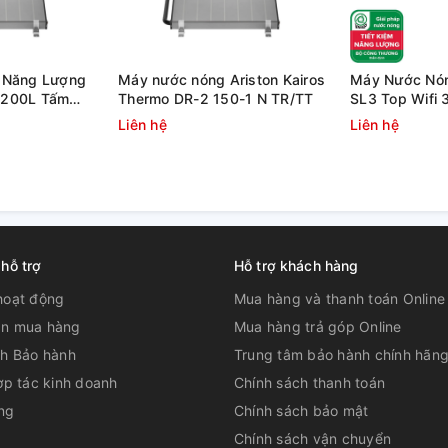
 Năng Lượng
Máy nước nóng Ariston Kairos
Máy Nước Nóng
n 200L Tấm
Thermo DR-2 150-1 N TR/TT
SL3 Top Wifi 
hermo DR-2
Tiếp
Liên hệ
Liên hệ
 hỗ trợ
Hỗ trợ khách hàng
hoạt động
Mua hàng và thanh toán Online
n mua hàng
Mua hàng trả góp Online
ch Bảo hành
Trung tâm bảo hành chính hãn
ợp tác kinh doanh
Chính sách thanh toán
ng
Chính sách bảo mật
Chính sách vận chuyển