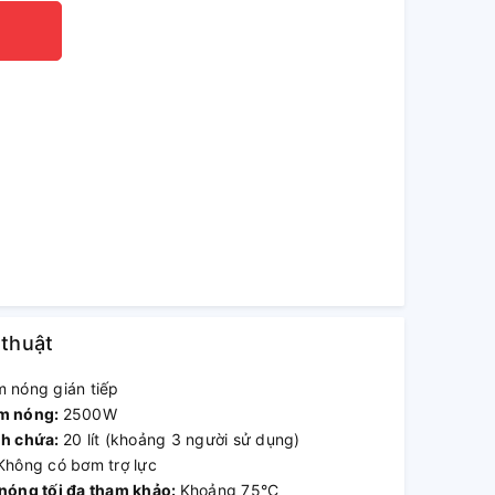
 thuật
 nóng gián tiếp
àm nóng:
2500W
nh chứa:
20 lít (khoảng 3 người sử dụng)
Không có bơm trợ lực
 nóng tối đa tham khảo:
Khoảng 75°C