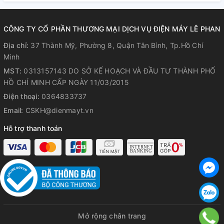
CÔNG TY CỔ PHẦN THƯƠNG MẠI DỊCH VỤ ĐIỆN MÁY LÊ PHAN
Địa chỉ:
37 Thành Mỹ, Phường 8, Quận Tân Bình, Tp.Hồ Chí
Minh
MST:
0313157143 DO SỞ KẾ HOẠCH VÀ ĐẦU TƯ THÀNH PHỐ
HỒ CHÍ MINH CẤP NGÀY 11/03/2015
Điện thoại:
0364833737
Email:
CSKH@dienmayt.vn
Cầu dao chống rò điện ELCB bảo
Hỗ trợ thanh toán
vệ an toàn cho cả nhà
Được trang bị thêm cầu dao chống rò điện ELCB giúp quá
trình hoạt động diễn ra an toàn hơn, hạn chế sự cố chạm
điện bên trong máy, ngắt điện khi gặp sự cố, đảm bảo an
toàn cho tính mạng con người cũng như phòng chống cháy
nổ, đem lại cho người dùng cảm giác an tâm khi sử dụng.
Mở rộng chân trang