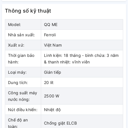
Dành cho những gia đình nhỏ
Thông số kỹ thuật
Với dung tích 20 lít, chiếc bình tắm nóng lạnh Ferroli này sẽ là
sự lựa chọn lý tưởng cho gia đình có 2 thành viên hoặc người
sống độc thân.
Model:
QQ ME
Nhà sản xuất:
Ferroli
Xuất xứ:
Việt Nam
Thời gian bảo
Linh kiện: 18 tháng - bình chứa: 3 năm
hành:
& thanh nhiệt: vĩnh viễn
Loại máy:
Gián tiếp
Dung tích:
20 lít
Công suất máy
2500 W
nước nóng:
Cơ chế làm nóng gián tiếp lý tưởng
Nút điều khiển:
Nhiệt độ
khi lắp đặt ở khu vực có khí hậu
Chế độ an
Chống giật ELCB
lạnh
toàn: