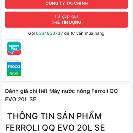
CÔNG TY TÀI CHÍNH
Trả góp qua
THẺ TÍN DỤNG
Gọi
0364833737
để tư vấn mua hàng
Đánh giá chi tiết Máy nước nóng Ferroli QQ
EVO 20L SE
THÔNG TIN SẢN PHẨM
FERROLI QQ EVO 20L SE