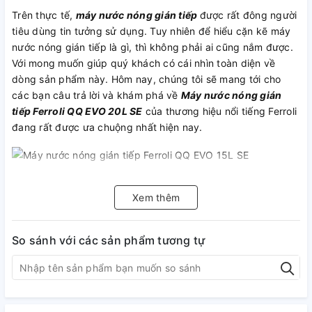
Trên thực tế,
máy nước nóng gián tiếp
được rất đông người
tiêu dùng tin tưởng sử dụng. Tuy nhiên để hiểu cặn kẽ máy
nước nóng gián tiếp là gì, thì không phải ai cũng nắm được.
Với mong muốn giúp quý khách có cái nhìn toàn diện về
dòng sản phẩm này. Hôm nay, chúng tôi sẽ mang tới cho
các bạn câu trả lời và khám phá về
Máy nước nóng gián
tiếp Ferroli QQ EVO 20L SE
của thương hiệu nổi tiếng Ferroli
đang rất được ưa chuộng nhất hiện nay.
Bình nóng lạnh Ferroli QQ EVO 20L SE
được trang bị rơ-le
tự động kiểm soát nhiệt độ và rơ-le chống cháy khô đem lại
Xem thêm
sự an toàn tuyệt đối khi sử dụng, để ngăn sự cố thanh nhiệt
bị đốt khô, Rơ-le chống cháy khô sẽ tự động ngắt khi nhiệt
So sánh với các sản phẩm tương tự
độ trong bình vượt quá 90°C và chỉ có thể hoạt động lại khi
có sự kiểm tra của kỹ thuật. Hơn nữa, bộ chống rò điện
(ELCB) sẽ ngắt kết nối giữa thiết bị với mạch điện bất cứ khi
nào xuất hiện rò điện thông qua cơ thể con người khi chạm
phải các phần mạng điện của thiết bị.
Bình nóng lạnh
này