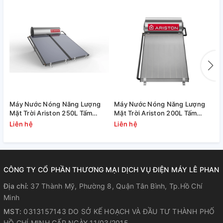
Máy Nước Nóng Năng Lượng
Máy Nước Nóng Năng Lượng
M
Mặt Trời Ariston 250L Tấm
Mặt Trời Ariston 200L Tấm
T
Phẳng Kairos Thermo DR-2
Phẳng Kairos Thermo DR-2
Liên hệ
Liên hệ
L
CÔNG TY CỔ PHẦN THƯƠNG MẠI DỊCH VỤ ĐIỆN MÁY LÊ PHAN
Địa chỉ:
37 Thành Mỹ, Phường 8, Quận Tân Bình, Tp.Hồ Chí
Minh
MST:
0313157143 DO SỞ KẾ HOẠCH VÀ ĐẦU TƯ THÀNH PHỐ
HỒ CHÍ MINH CẤP NGÀY 11/03/2015