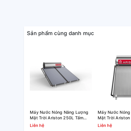
Cơ chế làm nóng trực tiếp nha
Sản phẩm cùng danh mục
Máy Nước Nóng Năng Lượng
Máy Nước Nóng
Mặt Trời Ariston 250L Tấm
Mặt Trời Aristo
Phẳng Kairos Thermo DR-2
Phẳng Kairos T
Liên hệ
Liên hệ