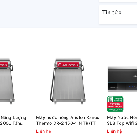
Tin tức
nh chóng, dễ sử dụng
 Năng Lượng
Máy nước nóng Ariston Kairos
Máy Nước Nóng
n 200L Tấm
Thermo DR-2 150-1 N TR/TT
SL3 Top Wifi 
hermo DR-2
Tiếp
Liên hệ
Liên hệ