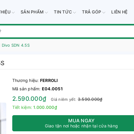
THIỆU
SẢN PHẨM
TIN TỨC
TRẢ GÓP
LIÊN HỆ
i Divo SDN 4.5S
5S
Thương hiệu:
FERROLI
Mã sản phẩm:
E04.0051
2.590.000₫
3.590.000₫
Giá niêm yết:
Tiết kiệm:
1.000.000₫
MUA NGAY
Giao tận nơi hoặc nhận tại cửa hàng