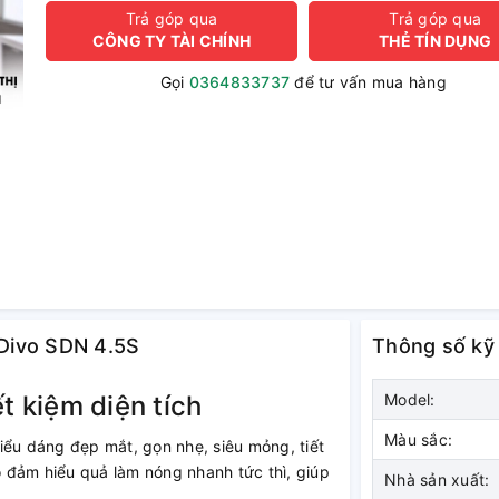
Trả góp qua
Trả góp qua
CÔNG TY TÀI CHÍNH
THẺ TÍN DỤNG
Gọi
0364833737
để tư vấn mua hàng
 Divo SDN 4.5S
Thông số kỹ
t kiệm diện tích
Model:
Màu sắc:
iểu dáng đẹp mắt, gọn nhẹ, siêu mỏng, tiết
 đảm hiểu quả làm nóng nhanh tức thì, giúp
Nhà sản xuất: