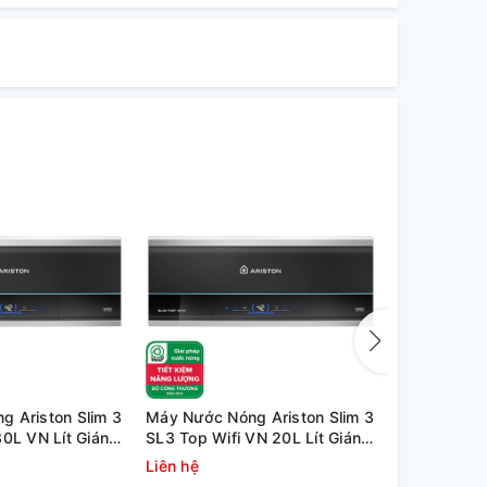
 Ariston Slim 3
Máy Nước Nóng Ariston Slim 3
Bình nóng l
30L VN Lít Gián
SL3 Top Wifi VN 20L Lít Gián
TOP Wifi
Tiếp
Liên hệ
4.600.000