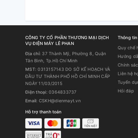
Thanh điện trở bằng đồng
Thanh nhiệt làm bằng đồng nguyên chất, độ bền c
CÔNG TY CỔ PHẦN THƯƠNG MẠI DỊCH
Thông tin
thời tiết kiệm điện năng tiêu thụ.
VỤ ĐIỆN MÁY LÊ PHAN
Quy chế 
Địa chỉ:
37 Thành Mỹ, Phường 8, Quận
Hướng dẫ
Tân Bình, Tp.Hồ Chí Minh
Chính sá
MST:
0313157143 DO SỞ KẾ HOẠCH VÀ
Liên hệ h
ĐẦU TƯ THÀNH PHỐ HỒ CHÍ MINH CẤP
Tuyển dụ
NGÀY 11/03/2015
Hỏi đáp
Điện thoại:
0364833737
Email:
CSKH@dienmayt.vn
Hỗ trợ thanh toán