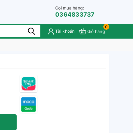
Gọi mua hàng:
0364833737
0
Tài khoản
Giỏ hàng