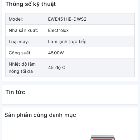
Máy nước nóng Electrolux 4500W với cơ chế
l
àm nóng trực
Thông số kỹ thuật
tiếp giúp làm nóng nước chỉ trong vòng ít phút, bạn sẽ
không còn phải chờ đợi quá lâu để được tận hưởng dòng
Model:
EWE451HB-DWS2
nước nóng thư giãn nhất. Máy nước nóng trực tiếp
Electrolux phù hợp dùng ở các khu vực có nhiệt độ ngoài trời
Nhà sản xuất:
Electrolux
từ 20 độ C trở lên.
Loại máy:
Làm lạnh trực tiếp
Công suất:
4500W
Nhiệt độ làm
45 độ C
nóng tối đa
Tin tức
Sản phẩm cùng danh mục
Máy nước nóng có bơm trợ lực, phù
hợp nơi áp lực nước thấp