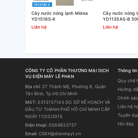
Cây nước nóng lạnh Midea
Cây nước nóng 
YD1518S-X
YD1135AS-B 5
Liên hệ
Liên hệ
Bảng điều khiển cảm ứng tinh 
CÔNG TY CỔ PHẦN THƯƠNG MẠI DỊCH
Thông tin
VỤ ĐIỆN MÁY LÊ PHAN
Quy chế 
Địa chỉ:
37 Thành Mỹ, Phường 8, Quận
Hướng dẫ
Tân Bình, Tp.Hồ Chí Minh
Chính sá
MST:
0313157143 DO SỞ KẾ HOẠCH VÀ
Liên hệ h
ĐẦU TƯ THÀNH PHỐ HỒ CHÍ MINH CẤP
Tuyển dụ
NGÀY 11/03/2015
Hỏi đáp
Điện thoại:
0364833737
Email:
CSKH@dienmayt.vn