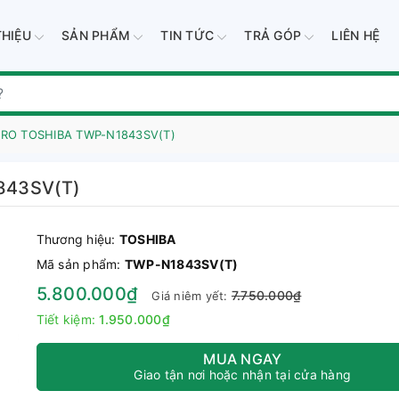
THIỆU
SẢN PHẨM
TIN TỨC
TRẢ GÓP
LIÊN HỆ
c RO TOSHIBA TWP-N1843SV(T)
843SV(T)
Thương hiệu:
TOSHIBA
Mã sản phẩm:
TWP-N1843SV(T)
5.800.000₫
7.750.000₫
Giá niêm yết:
Tiết kiệm:
1.950.000₫
MUA NGAY
Giao tận nơi hoặc nhận tại cửa hàng