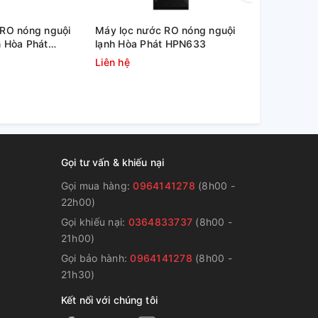
 RO nóng nguội
Máy lọc nước RO nóng nguội
Máy nước u
 Hòa Phát
lạnh Hòa Phát HPN633
Alaska R-4
Liên hệ
3.500.000
Gọi tư vấn & khiếu nại
Gọi mua hàng:
0964141278
(8h00 -
22h00)
Gọi khiếu nại:
0364833737
(8h00 -
g
21h00)
Gọi bảo hành:
0964141278
(8h00 -
21h30)
Kết nối với chúng tôi