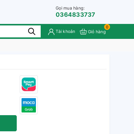
Gọi mua hàng:
0364833737
0
Tài khoản
Giỏ hàng