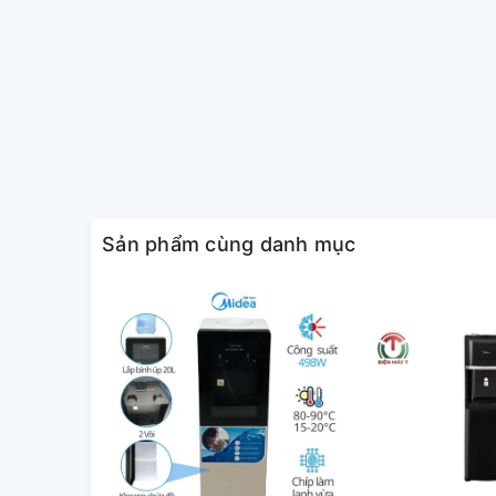
Đèn nhắc thay lõi lọc định kỳ
Khi đèn báo nhấp nháy, nghĩa là đến lúc thay lõi lọ
Sản phẩm cùng danh mục