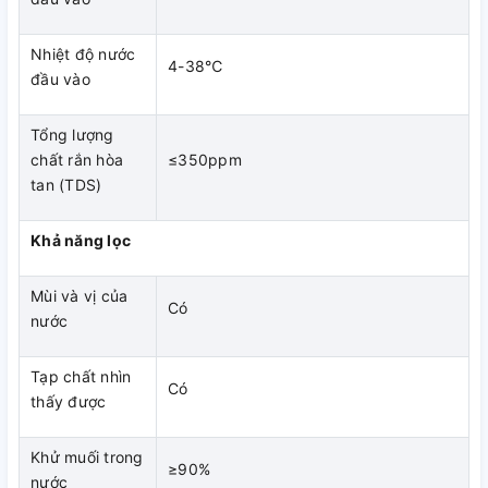
lít nước.
Nhiệt độ nước
4-38℃
đầu vào
Tổng lượng
chất rắn hòa
≤350ppm
tan (TDS)
Khả năng lọc
Mùi và vị của
Có
nước
Tạp chất nhìn
Có
thấy được
Khử muối trong
≥90%
nước