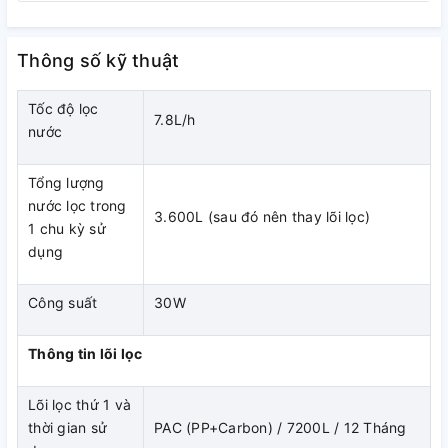
lõi, cung cấp cho gia đình bạn nước sạch tiên tiến đến
99,9%, an toàn cho việc sử dụng trực tiếp.
Thông số kỹ thuật
Tốc độ lọc
7.8L/h
nước
Tổng lượng
nước lọc trong
3.600L (sau đó nên thay lõi lọc)
1 chu kỳ sử
dụng
Công suất
30W
Thông tin lõi lọc
Máy lọc nước sẽ có đèn báo thay lõi tự động giúp bạn có thể
Lõi lọc thứ 1 và
dễ dàng nhận biết hơn, gia tăng độ bền sử dụng và đảm
thời gian sử
PAC (PP+Carbon) / 7200L / 12 Tháng
bảo được sự ổn định trong quá trình sử dụng.