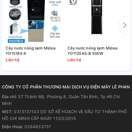
Cây nước nóng lạnh Midea
Cây nước nóng lạnh Midea
C
YD1518S-X
YD1135AS-B 500W
Y
Liên hệ
Liên hệ
L
CÔNG TY CỔ PHẦN THƯƠNG MẠI DỊCH VỤ ĐIỆN MÁY LÊ PHAN
Địa chỉ:
37 Thành Mỹ, Phường 8, Quận Tân Bình, Tp.Hồ Chí
Minh
MST:
0313157143 DO SỞ KẾ HOẠCH VÀ ĐẦU TƯ THÀNH PHỐ
HỒ CHÍ MINH CẤP NGÀY 11/03/2015
Điện thoại:
0364833737