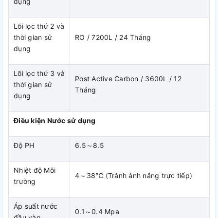
dụng
Lõi lọc thứ 2 và
thời gian sử
RO / 7200L / 24 Tháng
dụng
Lõi lọc thứ 3 và
Post Active Carbon / 3600L / 12
thời gian sử
Tháng
dụng
Điều kiện Nước sử dụng
Độ PH
6.5～8.5
Thời gian lý tưởng để thay lõi:
Nhiệt độ Môi
4～38℃ (Tránh ánh nắng trực tiếp)
trường
Lõi thứ 1,3: Sau khoảng 12 tháng sử dụng tương đương
7200 và 3600 lít nước lọc
Áp suất nước
0.1～0.4 Mpa
Lõi thứ 2: Sau khoảng 24 tháng sử dụng tương đương 7200
đầu vào