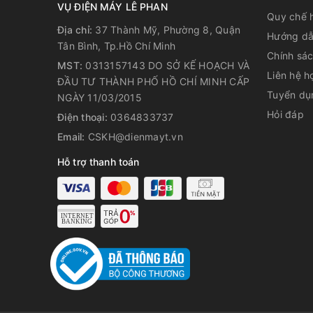
VỤ ĐIỆN MÁY LÊ PHAN
Quy chế 
Địa chỉ:
37 Thành Mỹ, Phường 8, Quận
Hướng dẫ
Tân Bình, Tp.Hồ Chí Minh
Chính sá
MST:
0313157143 DO SỞ KẾ HOẠCH VÀ
Liên hệ h
ĐẦU TƯ THÀNH PHỐ HỒ CHÍ MINH CẤP
Tuyển dụ
NGÀY 11/03/2015
Hỏi đáp
Điện thoại:
0364833737
Email:
CSKH@dienmayt.vn
Hỗ trợ thanh toán