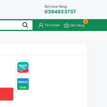
Gọi mua hàng:
0364833737
0
Tài khoản
Giỏ hàng