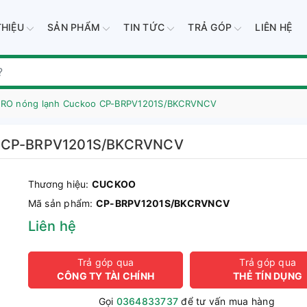
THIỆU
SẢN PHẨM
TIN TỨC
TRẢ GÓP
LIÊN HỆ
c RO nóng lạnh Cuckoo CP-BRPV1201S/BKCRVNCV
oo CP-BRPV1201S/BKCRVNCV
Thương hiệu:
CUCKOO
Mã sản phẩm:
CP-BRPV1201S/BKCRVNCV
Liên hệ
Trả góp qua
Trả góp qua
CÔNG TY TÀI CHÍNH
THẺ TÍN DỤNG
Gọi
0364833737
để tư vấn mua hàng