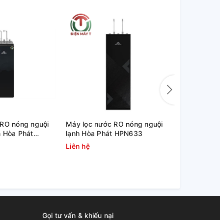
 RO nóng nguội
Máy lọc nước RO nóng nguội
Máy nước u
 Hòa Phát
lạnh Hòa Phát HPN633
Alaska R-4
Liên hệ
3.500.000
Gọi tư vấn & khiếu nại