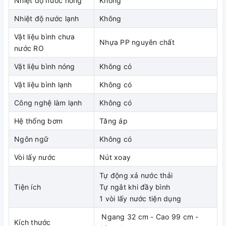
Nhiệt độ nước nóng
Không
Không chỉ chú trọng đến chất lượng lọc, máy lọc nước RO
Karofi KAQ-D20 còn sở hữu thiết kế hiện đại, tinh tế, phù
Nhiệt độ nước lạnh
Không
hợp với mọi không gian nội thất. Dù được đặt trong bếp,
Vật liệu bình chưa
phòng khách hay văn phòng làm việc, máy cũng góp phần
Nhựa PP nguyên chất
nước RO
nâng tầm thẩmông gian của bạn.
Vật liệu bình nóng
Không có
Karofi KAQ-D20 thiết kế hiện đại tủ kính tràn viền thời
thượng
Vật liệu bình lạnh
Không có
Công nghệ làm lạnh
Không có
Giao diện điều khiển thân thiện
Máy được trang bị các nút điều khiển được bố trí khoa học.
Hệ thống bơm
Tăng áp
Sự thuận tiện này giúp mọi người, kể cả những người không
Ngôn ngữ
Không có
quen với công nghệ, cũng có thể sử dụng máy một cách dễ
dàng.
Vòi lấy nước
Nút xoay
Tự động xả nước thải
Tiện ích
Tự ngắt khi đầy bình
Karofi KAQ-D20 van khoá nước tiện
1 vòi lấy nước tiện dụng
2.3 Ưu điểm .
Ngang 32 cm - Cao 99 cm -
Kích thước