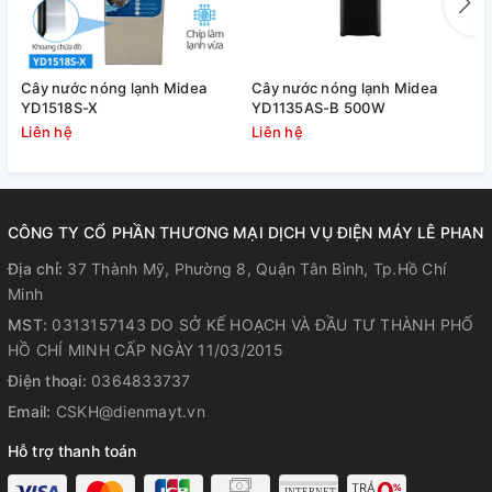
Thiết kế tiêu thụ ít điện, giúp tiết kiệm chi phí, với chức năng
tự động tắt giảm lãng phí điệ
3. Tiêu chuẩn chất lượng.
Cây nước nóng lạnh Midea
Cây nước nóng lạnh Midea
C
Được mệnh danh là chuyên gia máy lọc nước thông minh uy
YD1518S-X
YD1135AS-B 500W
Y
Liên hệ
Liên hệ
L
tín tại thị trường Việt Nam, Karofi luôn cung cấp các sản
phẩm máy lọc nước chất lượng cao, đáp ứng đầy đủ sự tiện
nghi và chất lượng nguồn nước cho gia đình Việt.
CÔNG TY CỔ PHẦN THƯƠNG MẠI DỊCH VỤ ĐIỆN MÁY LÊ PHAN
Địa chỉ:
37 Thành Mỹ, Phường 8, Quận Tân Bình, Tp.Hồ Chí
Minh
MST:
0313157143 DO SỞ KẾ HOẠCH VÀ ĐẦU TƯ THÀNH PHỐ
HỒ CHÍ MINH CẤP NGÀY 11/03/2015
Điện thoại:
0364833737
Email:
CSKH@dienmayt.vn
Hỗ trợ thanh toán