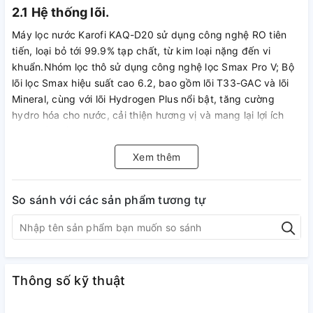
2.1 Hệ thống lõi.
Máy lọc nước Karofi KAQ-D20 sử dụng công nghệ RO tiên
tiến, loại bỏ tới 99.9% tạp chất, từ kim loại nặng đến vi
khuẩn.Nhóm lọc thô sử dụng công nghệ lọc Smax Pro V; Bộ
lõi lọc Smax hiệu suất cao 6.2, bao gồm lõi T33-GAC và lõi
Mineral, cùng với lõi Hydrogen Plus nổi bật, tăng cường
hydro hóa cho nước, cải thiện hương vị và mang lại lợi ích
sức khỏe tối ưu cho người dùng
.
Xem thêm
Lõi lọi lọc Karofi KAQ-D20 công nghệ smax thế hệ mới
Hệ thống lõi lọc thô công nghệ lọc Smax Pro V
So sánh với các sản phẩm tương tự
3 cấp thế hệ mới
Lõi V1: Được cấu tạo từ lõi xếp 3 lớp với cấu trúc dẻ quạt
thông minh, sử dụng vật liệu vải y tế kháng khuẩn giúp loại
bỏ các chất chất rắn có kích thước lớn hơn 5 micron
Lõi V2: Được cấu tạo từ hạt than hoạt tính ép nén ở nhiệt độ
Thông số kỹ thuật
và áp suất cao và bao bọc bên ngoài bởi sợi PP giúp nâng
cao hiệu quả lọc thô và loại bỏ các khí gây mùi trong nước