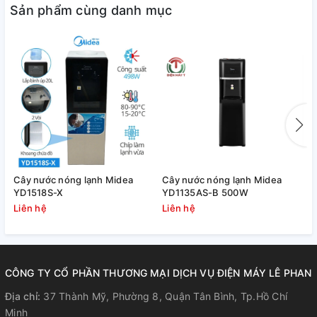
Sản phẩm cùng danh mục
Máy lọc nước hệ thống 9 lõi, bổ
Cây nước nóng lạnh Midea
Cây nước nóng lạnh Midea
C
YD1518S-X
YD1135AS-B 500W
Y
sung khoáng chất, cân bằng pH và
Liên hệ
Liên hệ
L
vị ngọt cho nước, lọc nước tại vòi
có thể uống trực tiếp, bảo vệ sức
CÔNG TY CỔ PHẦN THƯƠNG MẠI DỊCH VỤ ĐIỆN MÁY LÊ PHAN
khỏe người sử dụng
Địa chỉ:
37 Thành Mỹ, Phường 8, Quận Tân Bình, Tp.Hồ Chí
Minh