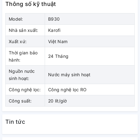
Thông số kỹ thuật
Model:
B930
Nhà sản xuất:
Karofi
Xuất xứ:
Việt Nam
Thời gian bảo
24 Tháng
hành:
Máy có tỷ lệ lọc - thải là 50/50 thu
Nguồn nước
Nước máy sinh hoạt
hồi 50% nước tinh khiết
sinh hoạt:
Công nghệ lọc:
Công nghệ lọc RO
Trong điều kiện tiêu chuẩn, với 10 lít nước đưa vào máy sẽ
lọc được 5 lít nước tinh khiết để uống và 5 lít được thải ra
Công suất:
20 lít/giờ
ngoài.
Lượng nước thải ra, bạn có thể tái sử dụng cho hoạt động
Tin tức
sinh hoạt, vệ sinh khác của gia đình như giặt đồ, lau dọn nhà
cửa, nhà vệ sinh hay tưới cây…