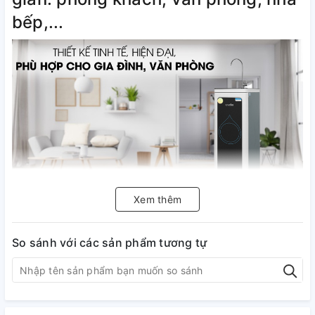
bếp,...
Xem thêm
Công suất lọc 20 lít/giờ, dung tích
So sánh với các sản phẩm tương tự
lít dùng thoải mái, đáp ứng tốt nhu
cầu gia đình