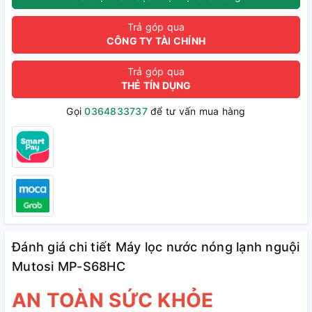
Trả góp qua
CÔNG TY TÀI CHÍNH
Trả góp qua
THẺ TÍN DỤNG
Gọi
0364833737
để tư vấn mua hàng
Đánh giá chi tiết Máy lọc nước nóng lạnh nguội
Mutosi MP-S68HC
AN TOÀN SỨC KHỎE