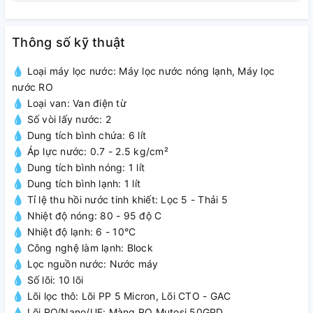
VỚI 10 CẤP LỌC MẠNH MẼ, LỌC
SẠCH 99,99% TẠP CHẤT
Thông số kỹ thuật
3 Lõi lọc thô giúp loại bỏ rong rêu, bùn đất, rỉ sét, cát,... có
💧 Loại máy lọc nước: Máy lọc nước nóng lạnh, Máy lọc
kích thước nhỏ đến 1 micron và các chất gây hữu cơ, gây
nước RO
mùi trong nước. Nhờ đó, 3 lõi lọc thô góp phần bảo vệ màng
💧 Loại van: Van điện từ
lọc RO khỏi cặn bẩn gây tắc​ màng
💧 Số vòi lấy nước: 2
💧 Dung tích bình chứa: 6 lít
Nước sau khi lọc qua 3 lõi lọc thô sẽ được tiếp tục lọc tại
💧 Áp lực nước: 0.7 - 2.5 kg/cm²
màng RO. Với khả năng loại bỏ hơn 99,99% clo, dầu, virus, vi
💧 Dung tích bình nóng: 1 lít
khuẩn, amip, asen, các ion kim loại và các chất độc hại
💧 Dung tích bình lạnh: 1 lít
trong nước, cho nguồn nước sau lọc chuẩn tinh khiết
💧 Tỉ lệ thu hồi nước tinh khiết: Lọc 5 - Thải 5
💧 Nhiệt độ nóng: 80 - 95 độ C
Để bổ sung các khoáng chất có lợi cho cơ thể, máy lọc nước
💧 Nhiệt độ lạnh: 6 - 10°C
MP-S68HC trang bị cụm 6 lõi chức năng bao gồm: Lõi T33-
💧 Công nghệ làm lạnh: Block
GAC, Lõi Hồng ngoại xa, Lõi Nano bạc, Lõi ORP Hydrogen,
💧 Lọc nguồn nước: Nước máy
kết hợp cùng Lõi Bio Ceramic & Lõi khoáng đá. Nước sau lọc
💧 Số lõi: 10 lõi
được khử mùi hiệu quả hơn, diệt khuẩn tốt hơn, bổ sung
💧 Lõi lọc thô: Lõi PP 5 Micron, Lõi CTO - GAC
khoáng chất và chất điện giải có lợi cho sức khỏe
💧 Lõi RO/Nano/UF: Màng RO Mutosi 50GPD