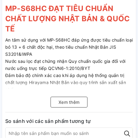
MP-S68HC ĐẠT TIÊU CHUẨN
CHẤT LƯỢNG NHẬT BẢN & QUỐC
TẾ
An tâm sử dụng với MP-S68HC đáp ứng được tiêu chuẩn loại
bỏ 13 + 6 chất độc hại, theo tiêu chuẩn Nhật Bản JIS
S3201&IWPA
Nước sau lọc đạt chứng nhận Quy chuẩn quốc gia đối với
nước uống trực tiếp QCVN6-1:2010/BYT
Đảm bảo độ chính xác cao khi áp dụng hệ thống quản trị
chất lượng Hirayama Nhật Bản vào quy trình sản xuất sản
phẩm
Xem thêm
NGUỒN NƯỚC CHUẨN SẠCH
AN TÂM
So sánh với các sản phẩm tương tự
NƯỚC SẠCH CHUẨN TINH KHIẾT