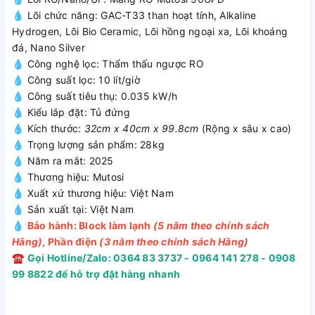
Nước sau lọc loại bỏ 13+6 chất độc hại theo tiêu chuẩn JIS
💧 Lõi chức năng: GAC-T33 than hoạt tính, Alkaline
S3201 & JWPA NHẬT BẢN và đạt chuẩn uống trực tiếp
Hydrogen, Lõi Bio Ceramic, Lõi hồng ngoại xa, Lõi khoáng
QCVN6-1:2010/BYT​ CỦA BỘ Y TẾ
đá, Nano Silver
💧 Công nghệ lọc: Thẩm thấu ngược RO
💧 Công suất lọc: 10 lít/giờ
BỘ 3 LÕI LỌC THÔ CAO CẤP
💧 Công suất tiêu thụ: 0.035 kW/h
💧 Kiểu lắp đặt: Tủ đứng
Máy lọc nước MP-S68HC được trang bị ba loại lõi lọc thô,
💧 Kích thước:
32cm x 40cm x 99.8cm
(Rộng x sâu x cao)
góp phần vào quá trình bảo vệ độ bền của hệ thống lọc và
💧 Trọng lượng sản phẩm: 28kg
tạo ra nguồn nước chuẩn tinh khiết sau lọc.
💧 Năm ra mắt: 2025
Lõi PP 5 micron​ được sử dụng để loại bỏ rong rêu, bùn đất,
💧 Thương hiệu: Mutosi
rỉ sét, sạn, cát...có kích thước lớn hơn 5 micron.
💧 Xuất xứ thương hiệu: Việt Nam
Tiếp đến là lõi Than hoạt tính CTO-GAC giúp loại bỏ Clo,
💧 Sản xuất tại: Việt Nam
Chlorine dư thừa, chất hữu cơ, khí gây mùi trong
💧
Bảo hành: Block làm lạnh
(5 năm theo chính sách
nước,...đồng thời bảo vệ các lõi lọc khác trong quá trình lọc.
Hãng)
, Phần điện
(3 năm theo chính sách Hãng)
Cuối cùng, lõi PP 1 micron​ giúp loại bỏ tạp chất có kích
☎
Gọi Hotline/Zalo: 0364 83 3737 - 0964 141 278 - 0908
thước lớn hơn 1 micron, bảo vệ màng lọc RO khỏi cặn bẩn
99 8822 để hỗ trợ đặt hàng nhanh
gây tắc​ màng