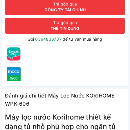
Trả góp qua
CÔNG TY TÀI CHÍNH
Trả góp qua
THẺ TÍN DỤNG
Gọi
0364833737
để tư vấn mua hàng
Đánh giá chi tiết Máy Lọc Nước KORIHOME
WPK-606
Máy lọc nước Korihome thiết kế
dạng tủ nhỏ phù hợp cho ngăn tủ