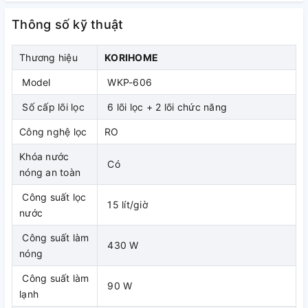
Thông số kỹ thuật
Thương hiệu
KORIHOME
Model
WKP-606
Số cấp lõi lọc
6 lõi lọc + 2 lõi chức năng
Công nghệ lọc
RO
Van khoá bình áp thiết kế dễ điều
Khóa nước
Có
chỉnh, giúp bạn chủ động kiểm soát
nóng an toàn
nguồn nước vào máy
Công suất lọc
15 lít/giờ
nước
Công suất làm
430 W
nóng
Công suất làm
90 W
lạnh