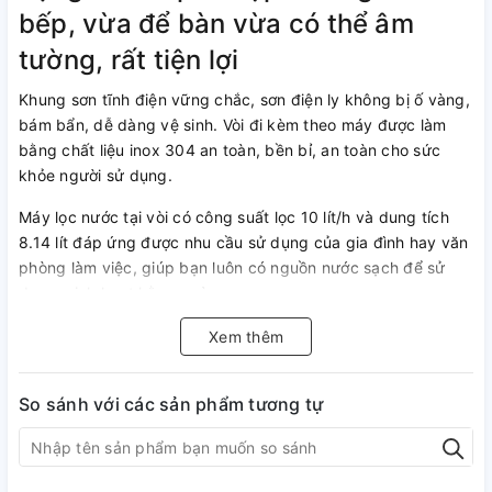
bếp, vừa để bàn vừa có thể âm
tường, rất tiện lợi
Khung sơn tĩnh điện vững chắc, sơn điện ly không bị ố vàng,
bám bẩn, dễ dàng vệ sinh. Vòi đi kèm theo máy được làm
bằng chất liệu inox 304 an toàn, bền bỉ, an toàn cho sức
khỏe người sử dụng.
Máy lọc nước tại vòi có công suất lọc 10 lít/h và dung tích
8.14 lít đáp ứng được nhu cầu sử dụng của gia đình hay văn
phòng làm việc, giúp bạn luôn có nguồn nước sạch để sử
dụng, sinh hoạt hằng ngày.
Bình chứa được làm bằng thép, có túi cao su chứa nước bên
Xem thêm
trong, chuẩn vệ sinh an toàn thực phẩm đảm bảo không ảnh
hưởng đến độ tinh khiết của nước.
So sánh với các sản phẩm tương tự