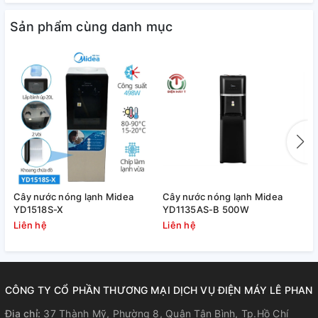
Sản phẩm cùng danh mục
3️⃣Công nghệ khoáng gốm
Hydrogen
Máy lọc nước Kangaroo Hydrogen KG10A7S tạo nguồn nước
khỏe Hydrogen ưu việt tốt cho sức khỏe. Lượng Hydrogen
Cây nước nóng lạnh Midea
Cây nước nóng lạnh Midea
C
hỗ trợ loại bỏ gốc tự do có hại, giảm tác nhân gây bệnh và
YD1518S-X
YD1135AS-B 500W
Y
bù khoáng. Nước kiềm với chỉ số pH và ORP đạt mức tối ưu
Liên hệ
Liên hệ
L
thể hiện khả năng chống chất oxy hóa mạnh, loại bỏ tác
nhân gây lão hóa.
CÔNG TY CỔ PHẦN THƯƠNG MẠI DỊCH VỤ ĐIỆN MÁY LÊ PHAN
Địa chỉ:
37 Thành Mỹ, Phường 8, Quận Tân Bình, Tp.Hồ Chí