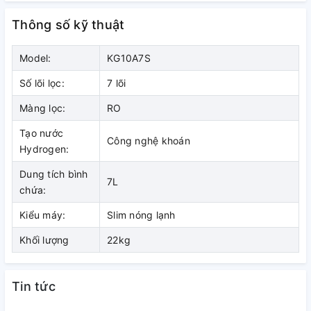
Thông số kỹ thuật
Model:
KG10A7S
2️⃣Điều khiển cơ nhanh chóng – dễ
Số lõi lọc:
7 lõi
dàng
Màng lọc:
RO
Kangaroo KG10A7S được trang bị điều khiển cơ bền chắc,
Tạo nước
vô cùng thuận tiện. Với thao tác vặn (xoay lùm) đơn giản
Công nghệ khoán
Hydrogen:
người dùng có thể lựa chọn 3 chế độ nước NÓNG – LẠNH –
HYDROGEN dễ dàng, nhanh chóng.
Dung tích bình
7L
chứa:
Kiểu máy:
Slim nóng lạnh
Khối lượng
22kg
Tin tức