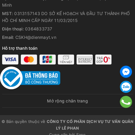
Minh
MST:
0313157143 DO SỞ KẾ HOẠCH VÀ ĐẦU TƯ THÀNH PHỐ
HỒ CHÍ MINH CẤP NGÀY 11/03/2015
Điện thoại:
0364833737
Email:
CSKH@dienmayt.vn
Hỗ trợ thanh toán
4️⃣Công nghệ ion exchange xử lý
nước nhiễm đá vôi
Mở rộng chân trang
Công nghệ ion exchange tích hợp tại lõi số 04 của máy xử lý
hiệu quả nguồn nước nhiễm đá vôi phù hợp cho những gia
đình tại vùng Tây Bắc
© Bản quyền thuộc về
CÔNG TY CỔ PHẦN DỊCH VỤ TƯ VẤN QUẢN
5️⃣Thiết kế mới SLIM cao cấp với
LÝ LÊ PHAN
Cung cấp bởi
Sapo