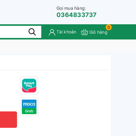
Gọi mua hàng:
0364833737
0
Tài khoản
Giỏ hàng