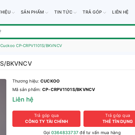
THIỆU
SẢN PHẨM
TIN TỨC
TRẢ GÓP
LIÊN HỆ
c Cuckoo CP-CRPV1101S/BKVNCV
01S/BKVNCV
Thương hiệu:
CUCKOO
Mã sản phẩm:
CP-CRPV1101S/BKVNCV
Liên hệ
Trả góp qua
Trả góp qua
CÔNG TY TÀI CHÍNH
THẺ TÍN DỤNG
Gọi
0364833737
để tư vấn mua hàng