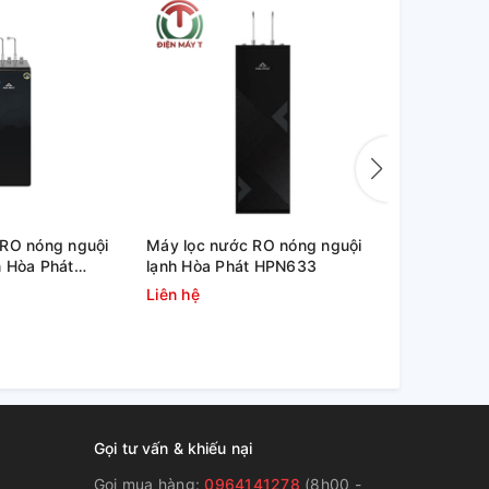
 RO nóng nguội
Máy lọc nước RO nóng nguội
Máy nước u
 Hòa Phát
lạnh Hòa Phát HPN633
Alaska R-4
Liên hệ
3.500.000
Gọi tư vấn & khiếu nại
Gọi mua hàng:
0964141278
(8h00 -