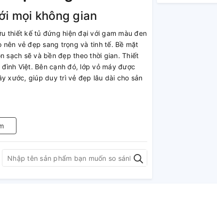
ới mọi không gian
thiết kế tủ đứng hiện đại với gam màu đen
o nên vẻ đẹp sang trọng và tinh tế. Bề mặt
n sạch sẽ và bền đẹp theo thời gian. Thiết
a đình Việt. Bên cạnh đó, lớp vỏ máy được
y xước, giúp duy trì vẻ đẹp lâu dài cho sản
m
giờ, đáp ứng nhu cầu sử
ớc Cuckoo CP-CRPV1101S/BKVNCV đáp ứng nhu
ứa dung tích 5 lít giúp lưu trữ nước đã lọc,
hờ đợi lâu. Đây là một trong những ưu điểm
 người hoặc có nhu cầu sử dụng nước cao.
 và bổ sung khoáng chất