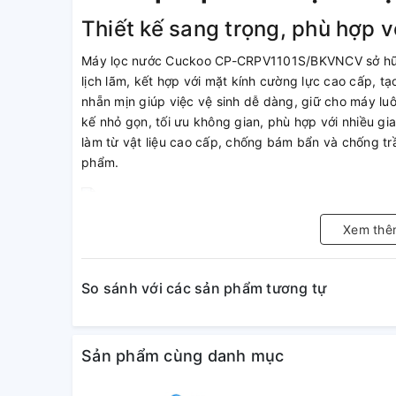
Thiết kế sang trọng, phù hợp v
Máy lọc nước Cuckoo CP-CRPV1101S/BKVNCV sở hữu 
lịch lãm, kết hợp với mặt kính cường lực cao cấp, tạ
nhẵn mịn giúp việc vệ sinh dễ dàng, giữ cho máy luô
kế nhỏ gọn, tối ưu không gian, phù hợp với nhiều gi
làm từ vật liệu cao cấp, chống bám bẩn và chống trầ
phẩm.
Xem thê
Công suất lọc mạnh mẽ 20 lít/
dụng
So sánh với các sản phẩm tương tự
Với công suất lọc lên đến 20 lít/giờ, máy lọc nư
cầu sử dụng nước sạch liên tục của gia đình. Bình ch
đảm bảo luôn có sẵn nước tinh khiết mà không cần c
Sản phẩm cùng danh mục
nổi bật giúp máy phù hợp với các hộ gia đình đông
Hệ thống 11 lõi lọc – Lọc sạch