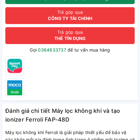
Trả góp qua
CÔNG TY TÀI CHÍNH
Trả góp qua
THẺ TÍN DỤNG
Gọi
0364833737
để tư vấn mua hàng
Đánh giá chi tiết Máy lọc không khí và tạo
ionizer Ferroli FAP-48D
Máy lọc không khí Ferroli là giải pháp thiết yếu để bảo vệ
sức khỏe mỗi gia đình trong tình trạng ô nhiễm môi trường và