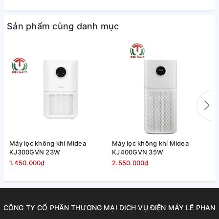
từ sơn nội thất, khí gas, Fomaldehyde thường rất nhiều
nhưng lại khó loại bỏ hoàn toàn. Nếu tiếp xúc lâu sẽ gây độc
Sản phẩm cùng danh mục
hại cho cơ thể. Bộ lọc khí độc của lọc không khí Ferroli giúp
loại bỏ toàn bộ khí độc từ lượng khí nhỏ nhất trong không
khí.
Máy lọc không khí Midea
Máy lọc không khí Midea
M
KJ300GVN 23W
KJ400GVN 35W
P
1.450.000₫
2.550.000₫
L
CÔNG TY CỔ PHẦN THƯƠNG MẠI DỊCH VỤ ĐIỆN MÁY LÊ PHAN