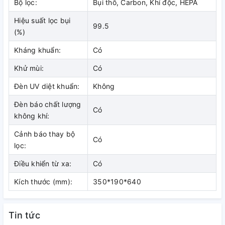
Bộ lọc:
Bụi thô, Carbon, Khí độc, HEPA
Đây là lớp ngoài cùng của bộ lọc. Tác dụng của lớp lọc này
Hiệu suất lọc bụi
là loại bỏ các phân tử bụi có kích thước từ 500 micro mét trở
99.5
(%)
lên như bụi, bọ từ vật nuôi, bụi lớn, lông tóc động vật,…
Kháng khuẩn:
Có
Khử mùi:
Có
Đèn UV diệt khuẩn:
Không
Đèn báo chất lượng
Có
không khí:
Cảnh báo thay bộ
Có
lọc:
Điều khiển từ xa:
Có
Kích thước (mm):
350*190*640
Tin tức
Bộ lọc thứ hai là nộ lọc khí độc, trong không khí như khí độc