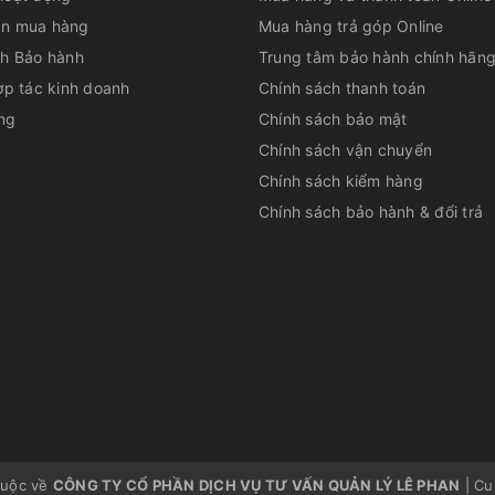
n mua hàng
Mua hàng trả góp Online
ch Bảo hành
Trung tâm bảo hành chính hãn
ợp tác kinh doanh
Chính sách thanh toán
 vệ tối ưu
ng
Chính sách bảo mật
giúp không khí vừa sạch vừa trong lành,
Chính sách vận chuyển
Chính sách kiểm hàng
Chính sách bảo hành & đổi trả
nh, giữ lại 99.97% bụi mịn PM2.5, vi khuẩn,
ý hiệu quả các hợp chất hữu cơ dễ bay hơi
ằng nước, giúp hấp thụ mùi hôi và VOCs còn
huộc về
CÔNG TY CỔ PHẦN DỊCH VỤ TƯ VẤN QUẢN LÝ LÊ PHAN
|
Cu