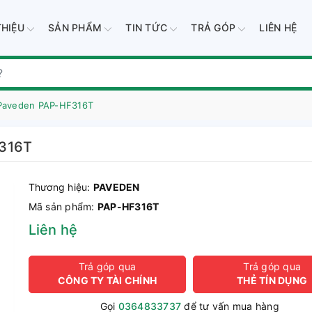
THIỆU
SẢN PHẨM
TIN TỨC
TRẢ GÓP
LIÊN HỆ
 Paveden PAP-HF316T
F316T
Thương hiệu:
PAVEDEN
Mã sản phẩm:
PAP-HF316T
Liên hệ
Trả góp qua
Trả góp qua
CÔNG TY TÀI CHÍNH
THẺ TÍN DỤNG
Gọi
0364833737
để tư vấn mua hàng