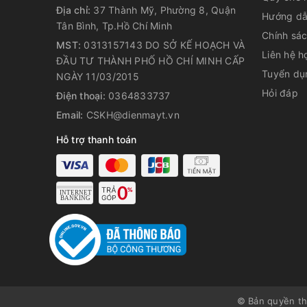
Địa chỉ:
37 Thành Mỹ, Phường 8, Quận
Hướng dẫ
Tân Bình, Tp.Hồ Chí Minh
Chính sá
MST:
0313157143 DO SỞ KẾ HOẠCH VÀ
Liên hệ h
ĐẦU TƯ THÀNH PHỐ HỒ CHÍ MINH CẤP
Hệ thống lọc kép tiên tiến, bảo
Tuyển dụ
NGÀY 11/03/2015
Paveden PAP-HF316T 16W sử dụng hệ thống lọc kép 
Hỏi đáp
Điện thoại:
0364833737
với:
Email:
CSKH@dienmayt.vn
Giai đoạn thứ nhất: Bộ lọc HEPA kết hợp than hoạt tí
Hỗ trợ thanh toán
lông thú, khói thuốc. Đặc biệt, lớp lọc này còn xử l
(VOCs) và Formaldehyde độc hại.
Giai đoạn thứ hai: Bộ lọc dạng T có thể rửa sạch b
sót lại, mang lại bầu không khí tươi mới.
© Bản quyền t