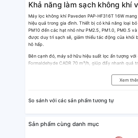
Khả năng làm sạch không khí v
Máy lọc không khí Paveden PAP-HF316T 16W mang đế
hiệu quả trong gia đình. Thiết bị có khả năng loại b
PM10 đến các hạt nhỏ như PM2.5, PM1.0, PM0.5 và 
được duy trì sạch sẽ, giảm thiểu tác động của khói 
hô hấp.
Bên cạnh đó, máy sở hữu hiệu suất lọc ấn tượng với 
Formaldehyde CADR 70 m³/h, giúp đẩy nhanh quá trì
bụi mịn lẫn các khí độc hại. Sự kết hợp này đảm bảo
phần hạn chế các tác nhân gây dị ứng và mang lại m
Xem thê
gia đình.
So sánh với các sản phẩm tương tự
Sản phẩm cùng danh mục