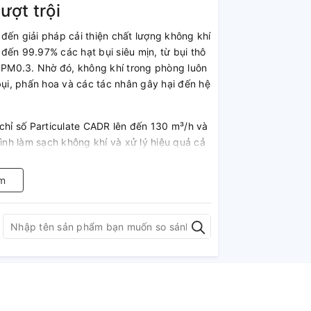
ượt trội
n giải pháp cải thiện chất lượng không khí
ỏ đến 99.97% các hạt bụi siêu mịn, từ bụi thô
PM0.3. Nhờ đó, không khí trong phòng luôn
bụi, phấn hoa và các tác nhân gây hại đến hệ
chỉ số Particulate CADR lên đến 130 m³/h và
nh làm sạch không khí và xử lý hiệu quả cả
 không gian luôn được làm sạch liên tục, góp
ôi trường sống trong lành, an toàn cho cả
m