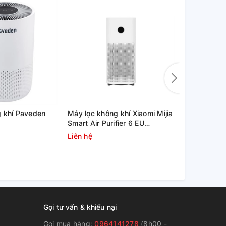
 khí Paveden
Máy lọc không khí Xiaomi Mijia
Máy lọc khô
Smart Air Purifier 6 EU
AC0950/10
(BHR08MZEU) 40W
Liên hệ
Liên hệ
Gọi tư vấn & khiếu nại
Gọi mua hàng:
0964141278
(8h00 -