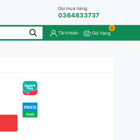
Gọi mua hàng:
0364833737
0
Tài khoản
Giỏ hàng