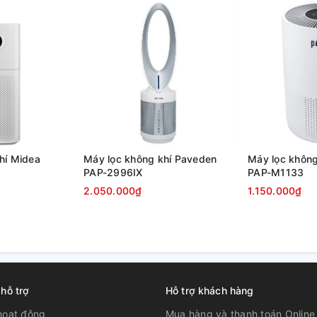
hí Midea
Máy lọc không khí Paveden
Máy lọc không
PAP-2996IX
PAP-M1133
2.050.000₫
1.150.000₫
 hỗ trợ
Hỗ trợ khách hàng
hoạt động
Mua hàng và thanh toán Online