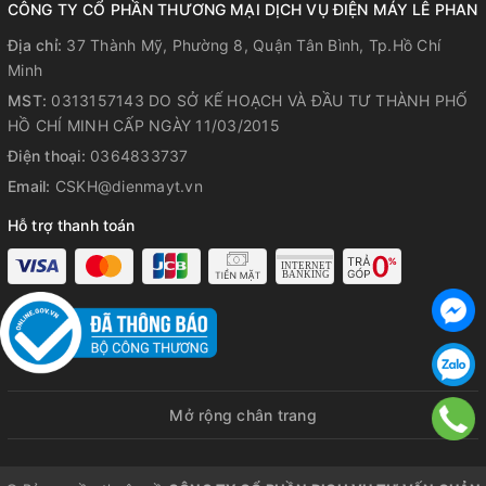
CÔNG TY CỔ PHẦN THƯƠNG MẠI DỊCH VỤ ĐIỆN MÁY LÊ PHAN
Địa chỉ:
37 Thành Mỹ, Phường 8, Quận Tân Bình, Tp.Hồ Chí
Minh
MST:
0313157143 DO SỞ KẾ HOẠCH VÀ ĐẦU TƯ THÀNH PHỐ
HỒ CHÍ MINH CẤP NGÀY 11/03/2015
Điện thoại:
0364833737
Email:
CSKH@dienmayt.vn
Hỗ trợ thanh toán
Hệ thống lọc hai lớp cho hiệu quả
làm sạch tối ưu
Mở rộng chân trang
Máy lọc không khí Paveden PAP-2996IX sử dụng hệ thống
lọc 2 lớp nhằm nâng cao hiệu quả làm sạch không khí. Lớp
lọc sơ cấp đóng vai trò giữ lại các hạt bụi lớn, tóc và lông