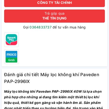
CÔNG TY TÀI CHÍNH
Trả góp qua
THẺ TÍN DỤNG
Gọi
0364833737
để tư vấn mua hàng
Đánh giá chi tiết Máy lọc không khí Paveden
PAP-2996IX
Máy lọc không khí Paveden PAP-2996IX 40W là lựa chọn
phù hợp cho những ai đang tìm kiếm một thiết bị lọc khí
hiệu quả, thiết kế gọn gàng và vận hành êm ái. Sản phẩm
được phát triển theo xu hướng hiện đại, tập trung vào khả