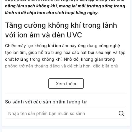
năng làm sạch không khí, mang lại môi trường sống trong
lành và dễ chịu hơn cho sinh hoạt hằng ngày.
Tăng cường không khí trong lành
với ion âm và đèn UVC
Chiếc máy lọc không khí ion âm này ứng dụng công nghệ
tạo ion âm, giúp hỗ trợ trung hòa các hạt bụi siêu mịn và tạp
chất lơ lửng trong không khí. Nhờ đó, không gian trong
phòng trở nên thoáng đãng và dễ chịu hơn, đặc biệt phù
hợp với những khu vực thường xuyên đóng kín cửa hoặc sử
dụng máy lạnh.
Xem thêm
Bên cạnh đó, Paveden PAP-2996IX còn tích hợp đèn UVC,
hỗ trợ làm sạch không khí sâu hơn bằng cách giảm vi khuẩn
So sánh với các sản phẩm tương tự
và mùi khó chịu.
Thiết kế thon gọn, an toàn cho gia
đình