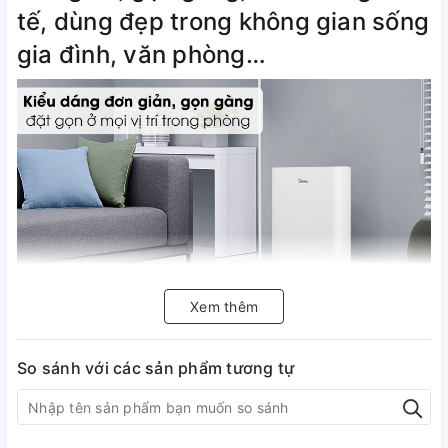
tế, dùng đẹp trong không gian sống
gia đình, văn phòng…
Xem thêm
Hệ thống lọc không khí với 4 lớp lọc
So sánh với các sản phẩm tương tự
bụi: PET – Hepa 13 – than hoạt tính
– PET lọc hiệu quả, trả lại môi
trường không khí trong lành, sạch