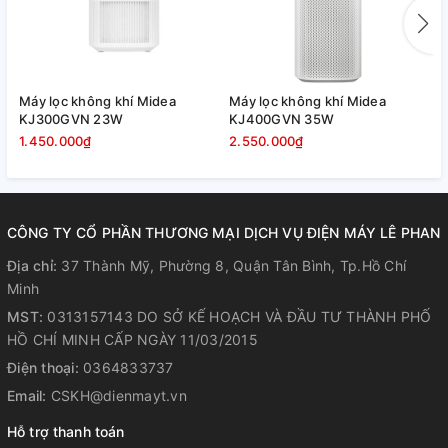
bạn tùy chỉnh linh hoạt theo nhu cầu.
- Chế độ ion khử mùi, diệt khuẩn hiệu quả, cho không khí
trong phòng thêm sạch, an toàn, tốt hơn cho sức khỏe gia
Máy lọc không khí Midea
Máy lọc không khí Midea
M
đình.
KJ300GVN 23W
KJ400GVN 35W
P
1.450.000₫
2.550.000₫
L
- Máy với chế độ ngủ hoạt động êm ái, chăm sóc tốt cho
giấc ngủ sâu của gia đình.
- Chế độ hẹn giờ lên đến 8 tiếng cho người dùng chủ động
thời gian sử dụng thiết bị mọi lúc, kể cả ban đêm.
CÔNG TY CỔ PHẦN THƯƠNG MẠI DỊCH VỤ ĐIỆN MÁY LÊ PHAN
Địa chỉ:
37 Thành Mỹ, Phường 8, Quận Tân Bình, Tp.Hồ Chí
Minh
MST:
0313157143 DO SỞ KẾ HOẠCH VÀ ĐẦU TƯ THÀNH PHỐ
HỒ CHÍ MINH CẤP NGÀY 11/03/2015
Điện thoại:
0364833737
Email:
CSKH@dienmayt.vn
Hỗ trợ thanh toán