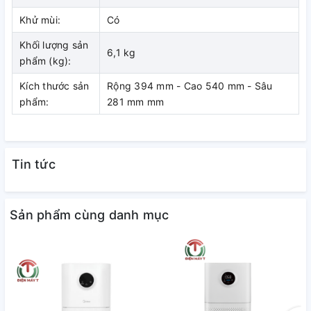
2
20 – 25 m
Khử mùi:
Có
Khối lượng sản
6,1 kg
phẩm (kg):
Kích thước sản
Rộng 394 mm - Cao 540 mm - Sâu
phẩm:
281 mm mm
Tin tức
Bảng điều khiển nút nhấn điện tử
Sản phẩm cùng danh mục
nhạy bén, dễ hiểu, dễ dùng, có các
đèn báo tiện quan sát
- Nút nguồn bật/tắt máy.
- Tốc độ quạt có 4 mức: thấp - trung bình - cao - Turbo cho