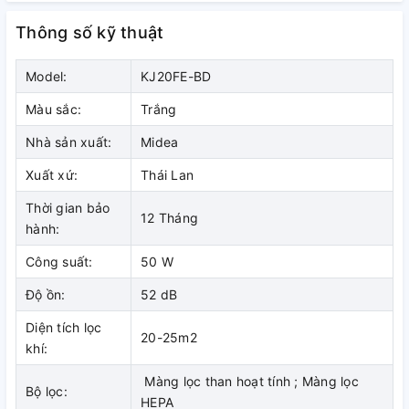
bụi
Thông số kỹ thuật
Nắp lọc và bộ lọc dễ tháo lắp, tiện kiểm tra, bảo trì, vệ sinh,
gia tăng độ bền của thiết bị.
Model:
KJ20FE-BD
Màu sắc:
Trắng
Nhà sản xuất:
Midea
Xuất xứ:
Thái Lan
Thời gian bảo
12 Tháng
hành:
Công suất:
50 W
Độ ồn:
52 dB
Diện tích lọc
Hoạt động với công suất 50 W, tạo
20-25m2
khí:
3
lưu lượng gió mạnh 200 m
/giờ, sử
Màng lọc than hoạt tính ; Màng lọc
Bộ lọc:
dụng hiệu quả cho diện tích phòng
HEPA