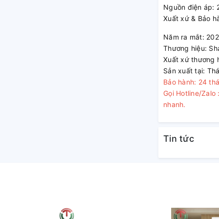
 đến 5ºC chỉ trong vòng 5 phút. Tính năng
Nguồn điện áp:
 bạn nhanh chóng có được không gian mát mẻ
Xuất xứ & Bảo h
Năm ra mắt: 20
Thương hiệu: Sh
Xuất xứ thương 
dễ chịu
Sản xuất tại: Thá
Bảo hành: 24 th
a, giúp không khí lạnh được phân phối đều
Gọi Hotline/Zal
 gây cảm giác lạnh buốt. Ngoài ra, chế độ
nhanh.
ái như gió tự nhiên từ ngoài trời.
độ Eco
Tin tức
o), giúp giảm thiểu điện năng tiêu thụ mà vẫn
 tối ưu hóa việc sử dụng điện, rất lý tưởng
hế độ em bé
) lên đến 12 giờ, cho phép người sử dụng
g thời, chế độ em bé (Baby) giúp duy trì