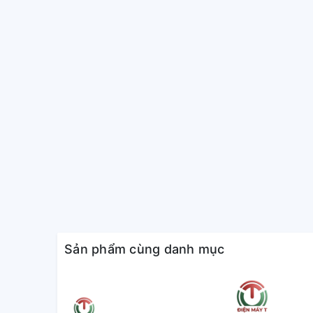
Với chế độ Super Jet, máy lạnh có thể giảm nhiệt độ
này rất lý tưởng trong những ngày nóng bức, giúp
mà không phải chờ đợi lâu.
Luồng gió Coanda thổi gió xa, 
Máy lạnh Sharp AH-X18CEW sử dụng luồng gió Coand
và xa tới 14m, làm mát toàn bộ không gian mà không
gió tự nhiên (Breeze) giúp mang đến cảm giác thoải m
Tiết kiệm năng lượng với chế 
Điều hòa 1 chiều có chế độ tiết kiệm năng lượng (Ec
đảm bảo hiệu quả làm lạnh tốt nhất. Chế độ này giúp
cho những gia đình muốn tiết kiệm chi phí điện.
Sản phẩm cùng danh mục
Chế độ hẹn giờ tới 12 giờ và c
Điều hòa Sharp AH-X18CEW có chế độ hẹn giờ (Timer
tự động điều chỉnh thời gian hoạt động của máy. Đồn