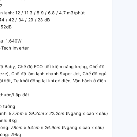
2
 lạnh: 12 / 11.3 / 8.9 / 6.8 / 4.7 m3/phút
44 / 42 / 34 / 29 / 23 dB
 52dB
hụ: 1.640W
-Tech Inverter
độ Baby, Chế độ ECO tiết kiệm năng lượng, Chế độ
eeze), Chế độ làm lạnh nhanh Super Jet, Chế độ ngủ
t/tắt, Tự khởi động lại khi có điện, Vận hành ở điện
 thước/Lắp đặt
eo tường
lạnh:
87.7cm x 29.2cm x 22.2cm
(Ngang x cao x sâu)
ạnh: 9kg
nóng:
78cm x 54cm x 26.9cm
(Ngang x cao x sâu)
nóng: 29kg