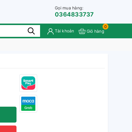
Gọi mua hàng:
0364833737
0
Tài khoản
Giỏ hàng