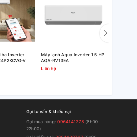
iba Inverter
Máy lạnh Aqua Inverter 1.5 HP
Máy lạnh Aq
24P2KCVG-V
AQA-RV13EA
AQA-RV10
Liên hệ
5.600.000
Gọi tư vấn & khiếu nại
Gọi mua hàng:
0964141278
(8h00 -
22h00)