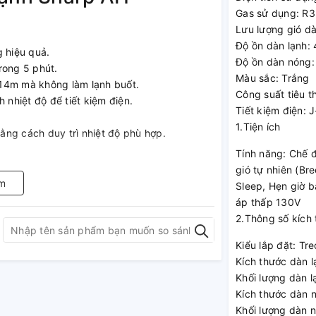
Gas sử dụng: R3
Lưu lượng gió dàn
Độ ồn dàn lạnh: 
g hiệu quả.
Độ ồn dàn nóng:
rong 5 phút.
Màu sắc: Trắng
 14m mà không làm lạnh buốt.
Công suất tiêu t
 nhiệt độ để tiết kiệm điện.
Tiết kiệm điện: J
1.Tiện ích
ng cách duy trì nhiệt độ phù hợp.
Tính năng: Chế 
gió tự nhiên (Br
 thụ ít điện năng
m
Sleep, Hẹn giờ bậ
áp thấp 130V
-Tech Inverter, giúp duy trì nhiệt độ ổn
2.Thông số kích
hông chỉ giúp giảm thiểu chi phí điện mà còn
hịu cho người sử dụng.
Kiểu lắp đặt: Tr
Kích thước dàn 
Khối lượng dàn l
 Super Jet
Kích thước dàn 
Khối lượng dàn 