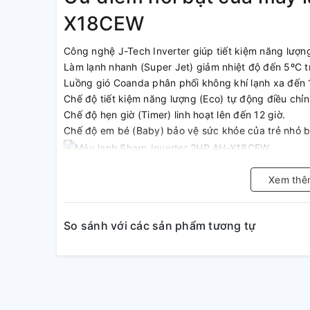
X18CEW
Công nghệ J-Tech Inverter giúp tiết kiệm năng lượn
Làm lạnh nhanh (Super Jet) giảm nhiệt độ đến 5ºC t
Luồng gió Coanda phân phối không khí lạnh xa đến
Chế độ tiết kiệm năng lượng (Eco) tự động điều chỉnh
Chế độ hẹn giờ (Timer) linh hoạt lên đến 12 giờ.
Chế độ em bé (Baby) bảo vệ sức khỏe của trẻ nhỏ bằ
Công nghệ J-Tech Inverter tiêu
Xem thê
Máy lạnh Sharp AH-X18CEW được trang bị công nghệ J
định và tiết kiệm điện năng tối ưu. Công nghệ này k
So sánh với các sản phẩm tương tự
giúp máy hoạt động hiệu quả hơn, mang đến sự dễ c
Làm lạnh nhanh với công nghệ