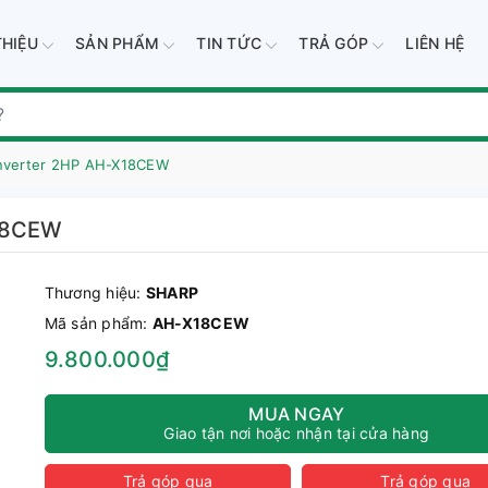
THIỆU
SẢN PHẨM
TIN TỨC
TRẢ GÓP
LIÊN HỆ
Inverter 2HP AH-X18CEW
X18CEW
Thương hiệu:
SHARP
Mã sản phẩm:
AH-X18CEW
9.800.000₫
MUA NGAY
Giao tận nơi hoặc nhận tại cửa hàng
Trả góp qua
Trả góp qua