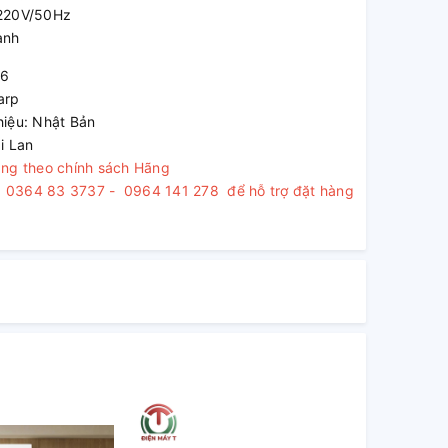
 220V/50Hz
ành
26
arp
hiệu: Nhật Bản
i Lan
áng theo chính sách Hãng
o : 0364 83 3737 - 0964 141 278 để hỗ trợ đặt hàng