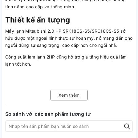
tính năng cao cấp và thông minh.
Thiết kế ấn tượng
Máy lạnh Mitsubishi 2.0 HP SRK18CS-S5/SRC18CS-S5 sở
hữu được một ngoại hình thực sự hoàn mỹ, nó mang đến cho
người dùng sự sang trọng, cao cấp hơn cho ngôi nhà.
Công suất làm lạnh 2HP cũng hỗ trợ gia tăng hiệu quả làm
lạnh tốt hơn.
Các tính năng thông minh khác
Xem thêm
Chế độ tự động thông minh
Tự động chọn chế độ vận hành ( Cool, Heating, Dry) tùy theo
So sánh với các sản phẩm tương tự
nhiệt độ trong phòng tại thời điểm cài đặt.
Chế độ phân phối gió tự động 3D (3 chiều)