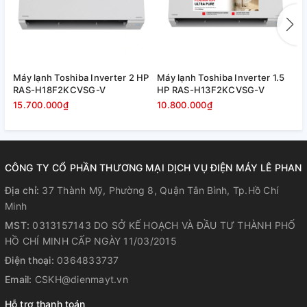
Máy lạnh Toshiba Inverter 2 HP
Máy lạnh Toshiba Inverter 1.5
M
RAS-H18F2KCVSG-V
HP RAS-H13F2KCVSG-V
R
15.700.000₫
10.800.000₫
8
CÔNG TY CỔ PHẦN THƯƠNG MẠI DỊCH VỤ ĐIỆN MÁY LÊ PHAN
Địa chỉ:
37 Thành Mỹ, Phường 8, Quận Tân Bình, Tp.Hồ Chí
Minh
MST:
0313157143 DO SỞ KẾ HOẠCH VÀ ĐẦU TƯ THÀNH PHỐ
HỒ CHÍ MINH CẤP NGÀY 11/03/2015
Điện thoại:
0364833737
Email:
CSKH@dienmayt.vn
Hỗ trợ thanh toán