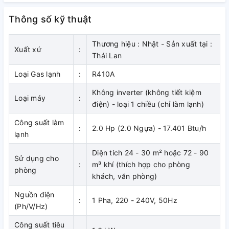
Bạn có thể lựa chọn chế độ làm lạnh tốt nhất, phân phối gió
tự động khắp phòng đều đặn khi sử dụng chế độ 3D trên
Thông số kỹ thuật
remote.
Thương hiệu : Nhật - Sản xuất tại :
Chế độ đảo gió tự động
Xuất xứ
:
Thái Lan
Tự động chọn góc thổi chếch để tối đa việc làm lạnh. Khi
cánh tản gió quay, bạn có thể chọn vị trí dừng bất kỳ của
Loại Gas lạnh
:
R410A
chúng. Khi khởi động lại máy, máy sẽ nhớ vị trí cánh đảo ở
Không inverter (không tiết kiệm
lần vận hành trước
Loại máy
:
điện) - loại 1 chiều (chỉ làm lạnh)
Công suất làm
:
2.0 Hp (2.0 Ngựa) - 17.401 Btu/h
lạnh
Góc đảo cánh Lên/Xuống và qua lại
Chọn góc độ lên/xuống theo độ rộng mong muốn. Phân phối
Diện tích 24 - 30 m² hoặc 72 - 90
Sử dụng cho
dòng khí trải rộng khắp phòng bằng cách đảo cánh hướng
:
m³ khí (thích hợp cho phòng
phòng
gió bên phải và trái một cách tự động. Góc cánh hướng gió
khách, văn phòng)
có thể được bố trí ở những vị trí mong muốn bất kì.
Nguồn điện
:
1 Pha, 220 - 240V, 50Hz
(Ph/V/Hz)
Chức năng tự động báo lỗi khi có sự cố
Trong trường hợp máy bị sự cố, bộ vi xử lý sẽ tự động chẩn
Công suất tiêu