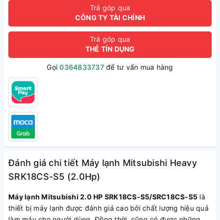
Trả góp qua
CÔNG TY TÀI CHÍNH
Trả góp qua
THẺ TÍN DỤNG
Gọi
0364833737
để tư vấn mua hàng
Đánh giá chi tiết Máy lạnh Mitsubishi Heavy
SRK18CS-S5 (2.0Hp)
Máy lạnh Mitsubishi 2.0 HP SRK18CS-S5/SRC18CS-S5
là
thiết bị máy lạnh được đánh giá cao bởi chất lượng hiệu quả
làm máy cho người dùng. Đồng thời, cũng có được những