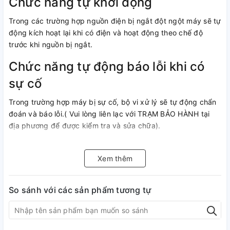
Chức năng tự khởi động
Trong các trường hợp nguồn điện bị ngắt đột ngột máy sẽ tự
động kích hoạt lại khi có điện và hoạt động theo chế độ
trước khi nguồn bị ngắt.
Chức năng tự động báo lỗi khi có
sự cố
Trong trường hợp máy bị sự cố, bộ vi xử lý sẽ tự động chẩn
đoán và báo lỗi.( Vui lòng liên lạc với TRẠM BẢO HÀNH tại
địa phương để được kiểm tra và sửa chữa).
DC PAM Inverter
Xem thêm
Công nghệ biến tần DC PAM có thể điều khiển được điện áp
và tần số hoạt động của máy, làm giảm sự tiêu thụ điện
So sánh với các sản phẩm tương tự
năng tối đa, tăng hiệu suất làm lạnh nhanh và mạnh nhất.
Sau khi đạt đến nhiệt độ cài đặt, bộ biến tần sẽ điều chỉnh
công suất của động cơ máy nén hoạt động ở tốc độ thấp để
tiết kiệm điện năng, đồng thời duy trì nhiệt độ phòng không