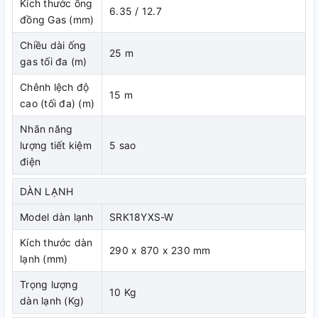
Kích thước ống
6.35 / 12.7
đồng Gas (mm)
Chiều dài ống
25 m
gas tối đa (m)
Chênh lệch độ
15 m
cao (tối đa) (m)
Chức năng lọc khuẩn
Nhãn năng
lượng tiết kiệm
5 sao
Bộ lọc khử mùi solar
điện
Giúp ngăn chặn các hôi khó chịu như thuốc lá, tất chân, mùi
DÀN LẠNH
tanh, mùi ẩm… kết hợp cùng miếng lọc khử mùi để tiêu diệt
Model dàn lạnh
SRK18YXS-W
mùi hôi một cách hiệu quả, mang đến không khí trong lành
và tươi mát.
Kích thước dàn
290 x 870 x 230 mm
lạnh (mm)
Bộ lọc khuẩn Enzyme
Trọng lượng
10 Kg
Enzyme dùng trong bộ lọc này là loại enzyme tính kiềm tự
dàn lạnh (Kg)
nhiên sẽ tấn công vào giáp bào của khuẩn trùng tại ô bẫy vi