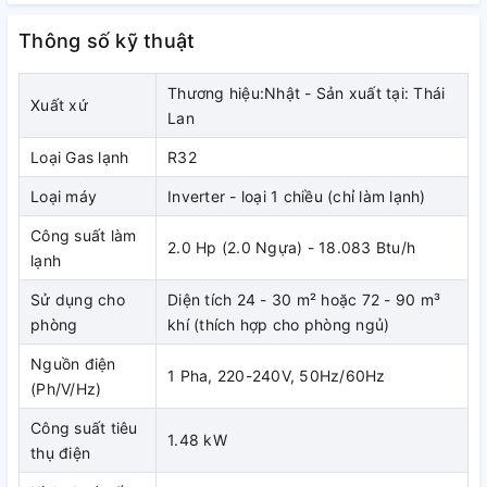
chênh lệch nhiều so với nhiệt độ cài đặt.
Thông số kỹ thuật
ION 24 giờ
Thương hiệu:Nhật - Sản xuất tại: Thái
Phần thân máy được phủ một lớp sơn đặc biệt có khả năng
Xuất xứ
Lan
phóng thích ion âm khử mùi. Ngay cả khi máy không hoạt
động bộ phận này cũng sản sinh ra một lượng ion âm đáng
Loại Gas lạnh
R32
kể, như được đắm mình trong thác nước, dòng suối, rừng
Loại máy
Inverter - loại 1 chiều (chỉ làm lạnh)
nguyên sinh, bạn có thể tận hưởng chúng mà không phải lo
chi phí điện phát sinh.
Công suất làm
2.0 Hp (2.0 Ngựa) - 18.083 Btu/h
lạnh
Nút khởi động
Sử dụng cho
Diện tích 24 - 30 m² hoặc 72 - 90 m³
Nút ON/OFF trên thân dàn lạnh sử dụng khi không thể sử
phòng
khí (thích hợp cho phòng ngủ)
dụng được bộ điều khiển từ xa.
Nguồn điện
1 Pha, 220-240V, 50Hz/60Hz
Nút nhấn dạ quang
(Ph/V/Hz)
Bộ điều khiển từ từ xa với nút bấm dạ quang tự phát sáng
Công suất tiêu
1.48 kW
tiện lợi cho người sử dụng trong phòng tối.
thụ điện