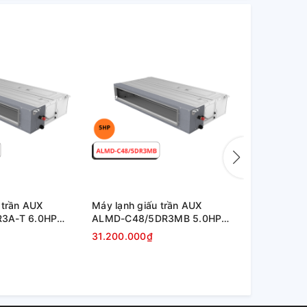
 trần AUX
Máy lạnh giấu trần AUX
Máy lạnh gi
3A-T 6.0HP
ALMD-C48/5DR3MB 5.0HP
ALMD-C36/
Inverter
Inverter
31.200.000₫
25.100.000