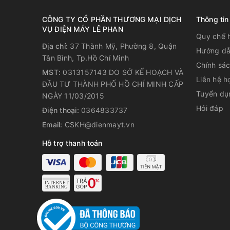
CÔNG TY CỔ PHẦN THƯƠNG MẠI DỊCH
Thông tin
VỤ ĐIỆN MÁY LÊ PHAN
Quy chế 
Địa chỉ:
37 Thành Mỹ, Phường 8, Quận
Hướng dẫ
Tân Bình, Tp.Hồ Chí Minh
Chính sá
MST:
0313157143 DO SỞ KẾ HOẠCH VÀ
Liên hệ h
ĐẦU TƯ THÀNH PHỐ HỒ CHÍ MINH CẤP
Tuyển dụ
NGÀY 11/03/2015
Hỏi đáp
Điện thoại:
0364833737
Email:
CSKH@dienmayt.vn
Hỗ trợ thanh toán