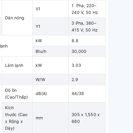
1 Pha, 220–
V1
240 V, 50 Hz
Dàn nóng
3 Pha, 380–
Y1
415 V, 50 Hz
kW
8.8
lạnh
Btu/h
30,000
Làm lạnh
kW
3.03
W/W
2.9
Độ ồn
dB(A)
44/36
(Cao/Thấp)
Kích
thước (Cao
305 x 1,550 x
mm
x Rộng x
680
Dày)