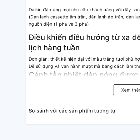
Daikin đáp ứng mọi nhu cầu khách hàng với dãy sả
(Dàn lạnh cassette âm trần, dàn lạnh áp trần, dàn lạ
nguồn điện (1 pha và 3 pha)
Điều khiển điều hướng từ xa dễ
lịch hàng tuần
Đơn giản, thiết kế hiện đại với màu trắng tươi phù hợp
Dễ sử dụng và vận hành mượt mà bằng cách làm the
Cánh tản nhiệt dàn nóng được
Để nâng cao độ bền bằng cách cải thiện khả năng 
Xem thê
khí, dàn trao đổi nhiệt được xử lý chống ăn mòn (đ
cho dàn trao đổi nhiệt tại dàn nóng.
So sánh với các sản phẩm tương tự
Vận hành êm ái
Tùy vào từng chủng loại dàn lạnh mà độ ồn giao độ
Dàn nóng vận hành ở mức độ ồn từ 48 dB(A) đến 58
Dữ liệu dựa trên “Ví dụ về các mức độ âm thanh”, B