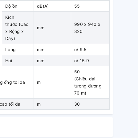
Độ ồn
dB(A)
55
Kích
thước (Cao
990 x 940 x
mm
x Rộng x
320
Dày)
Lỏng
mm
o/ 9.5
Hơi
mm
o/ 15.9
50
(Chiều dài
g ống tối đa
m
tương đương
70 m)
cao tối đa
m
30