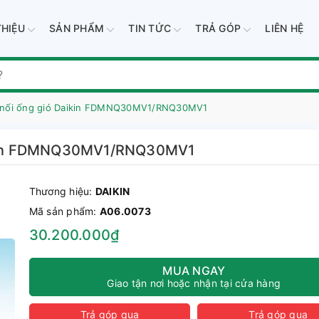
THIỆU
SẢN PHẨM
TIN TỨC
TRẢ GÓP
LIÊN HỆ
n nối ống gió Daikin FDMNQ30MV1/RNQ30MV1
Daikin FDMNQ30MV1/RNQ30MV1
Thương hiệu:
DAIKIN
Mã sản phẩm:
A06.0073
30.200.000₫
MUA NGAY
Giao tận nơi hoặc nhận tại cửa hàng
Trả góp qua
Trả góp qua