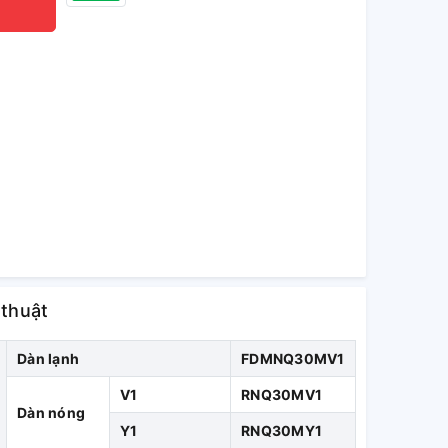
 thuật
Dàn lạnh
FDMNQ30MV1
V1
RNQ30MV1
Dàn nóng
Y1
RNQ30MY1