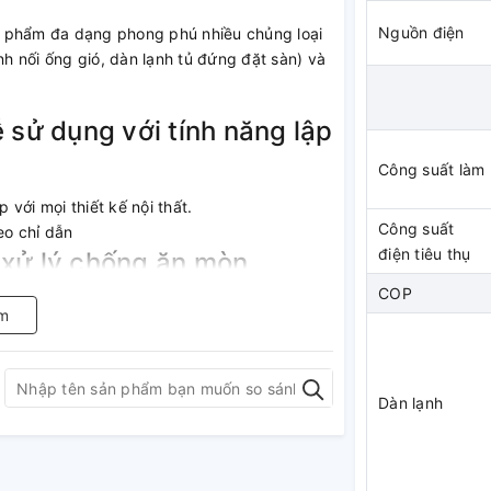
Nguồn điện
n phẩm đa dạng phong phú nhiều chủng loại
nh nối ống gió, dàn lạnh tủ đứng đặt sàn) và
 sử dụng với tính năng lập
Công suất làm 
 với mọi thiết kế nội thất.
Công suất
o chỉ dẫn
điện tiêu thụ
 xử lý chống ăn mòn
COP
chịu đựng ăn mòn do muối và ô nhiễm không
m
ã được xử lý sơ bộ bằng acryl) được sử dụng
Dàn lạnh
ng từ 32 dB(A) đến 45 dB(A).
 dB(A).
ộ Môi Trường Nhật Bản, 12/11/2002.