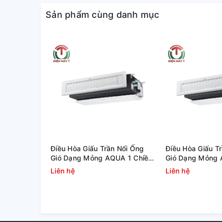
Sản phẩm cùng danh mục
Điều Hòa Giấu Trần Nối Ống
Điều Hòa Giấu T
Gió Dạng Mỏng AQUA 1 Chiều
Gió Dạng Mỏng 
Inverter 25.000 BTU
Inverter 18.000
Liên hệ
Liên hệ
(1U71S1PJ2SA/AD71S2SS1FA/P1B-
(1U50S1PJ2SA/
1210IA/D) Liên hệ
1210IA/D)