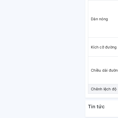
g
Dàn nóng
model RNQ30-48M).
model RNQ30-48M).
uất tĩnh thấp
ạn.
Kích cỡ đường
miệng gió, phù hợp với bố trí trong phòng.
 gió đơn giản hơn.
Chiều dài đườn
y. Ống môi chất lạnh và ống nước xả có
Chênh lệch độ 
Tin tức