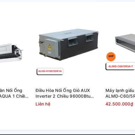
rần Nối Ống
Điều Hòa Nối Ống Gió AUX
Máy lạnh giấu
AQUA 1 Chiều
Inverter 2 Chiều 96000Btu
ALMD-C60/5R
 BTU
ALHD-H100/5DR1A
Inverter
Liên hệ
42.500.000₫
AD50S2SS1FA/P1B-