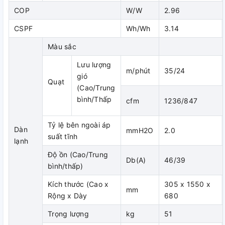
b, Dàn nóng
COP
W/W
2.96
CSPF
Wh/Wh
3.14
Màu sắc
- Hoạt động êm ái
Lưu lượng
m/phút
35/24
+ Được trang bị lưới bảo vệ dạng khí động học (Áp dụng với
gió
Quạt
model RNQ30-48M
(Cao/Trung
bình/Thấp
cfm
1236/847
Để ngăn chặn dòng xoáy và giúp máy hoạt động êm ái, các
đường cong của lưới bảo vệ được tối ưu hóa để chịu được
Tỷ lệ bên ngoài áp
Dàn
các dòng gió thổi ra.
mmH2O
2.0
suất tĩnh
lạnh
+ Được trang bị máy nén dạng xoắn ốc giúp hoạt động êm
Độ ồn (Cao/Trung
Db(A)
46/39
ái hơn (Áp dụng với model RNQ42-48M)
bình/thấp)
Kích thước (Cao x
305 x 1550 x
mm
Rộng x Dày
680
Hoạt động êm ái, giảm thiểu rung động và độ ồn khi điều
Trọng lượng
kg
51
hòa nối ống gió
Daikin FDBNQ24MV1V/RNQ24MV1V
hoạt