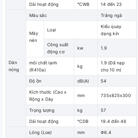
Dải hoạt động
°CWB
14 đến 23
động.
Màu sắc
Trắng ngà
+ Độ ồn khi vận hành: 48 dB(A)
Kiểu quay
- Lắp đặt và bảo dưỡng
Loại
Máy
dạng kín
+ Môi chất lạnh được nạp sẵn đến 15m đường ống (áp dụng
nén
Công suất
với model RNQ30-48M)
kw
1.9
động cơ
Nếu chiều dài đường ống không vượt quá 10m (RNQ09-
Dàn
môi chất lạnh
1.9 (Đã nạp
26M), 15m (RNQ30-48M) thì không cần nạp thêm mối chất
kg
nóng
(R410a)
cho 10 m)
lạnh.
Độ ồn
dB(A)
54
+ Dễ bố trí nhờ ống theo 4 hướng (áp dụng đối với model
RNQ30-48M)
Kích thước (Cao x
mm
735x825x300
Rộng x Dày
Mặt nạ bên ngoài của ống kết nối với một phần mặt trước,
Trọng lượng
kg
57
mặt phải và mặt sau có thể được gỡ bỏ thuận tiện cho việc
thi công ống sau khi lắp đặt.
Dải hoạt động
°CDB
19.4 đến 46
Phần khung phía dưới có thể tháo rời giúp cho đường ống
Lỏng (Loe)
mm
Φ6.4
hoạt động dễ dàng hơn (áp dụng đối với model RNQ30-