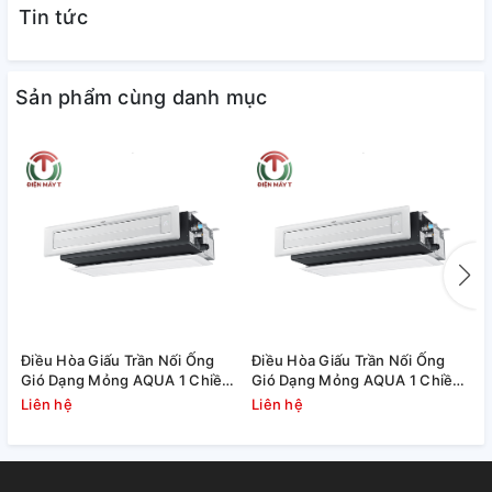
Tin tức
Sản phẩm cùng danh mục
Điều Hòa Giấu Trần Nối Ống
Điều Hòa Giấu Trần Nối Ống
Đ
Gió Dạng Mỏng AQUA 1 Chiều
Gió Dạng Mỏng AQUA 1 Chiều
I
Inverter 25.000 BTU
Inverter 18.000 BTU
A
Liên hệ
Liên hệ
L
(1U71S1PJ2SA/AD71S2SS1FA/P1B-
(1U50S1PJ2SA/AD50S2SS1FA/P1B
1210IA/D) Liên hệ
1210IA/D)