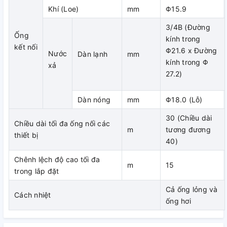
Khí (Loe)
mm
Φ15.9
48M)
3/4B (Đường
Ống
kính trong
kết nối
Φ21.6 x Đường
Nước
Dàn lạnh
mm
- Độ bền cao
kính trong Φ
xả
27.2)
Do khung bên dưới có thể bị ăn mòn nên một tấm thép
chống ăn mòn được trang bị để gia tăng độ bền.
Dàn nóng
mm
Φ18.0 (Lỗ)
Cách tản nhiệt của dàn trao đổi nhiệt được xử lý chống ăn
30 (Chiều dài
mòn
Chiều dài tối đa ống nối các
m
tương đương
thiết bị
Để nâng cao độ bền bằng cách cải thiện khả năng chịu
40)
đựng ăn mòn do muối và ô nhiễm không kh, dàn trao đổi
Chênh lệch độ cao tối đa
nhiệt được xử lý chống ăn mòn (đã được xử lý sơ bộ bằng
m
15
trong lắp đặt
acryi) được sử dụng cho dàn trao đổi nhiệt tại dàn nóng
của FDBNQ24MV1V/RNQ24MV1V.
Cả ống lỏng và
Cách nhiệt
ống hơi