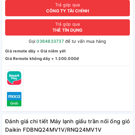
Trả góp qua
CÔNG TY TÀI CHÍNH
Trả góp qua
THẺ TÍN DỤNG
Gọi
0364833737
để tư vấn mua hàng
Giá remote dây = Giá niêm yết
Giá Remote không dây + 1.300.000đ
Đánh giá chi tiết Máy lạnh giấu trần nối ống gió
Daikin FDBNQ24MV1V/RNQ24MV1V