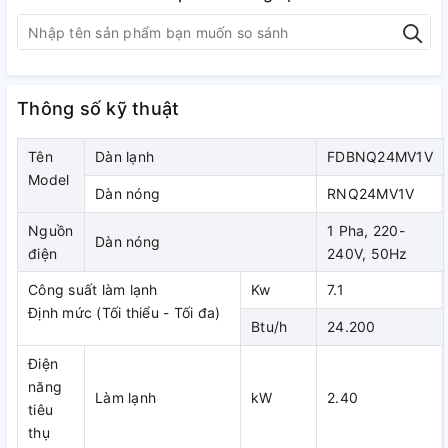
a, Dàn lạnh
Thông số kỹ thuật
- Nhỏ gọn: dàn lạnh nhỏ, nhẹ, dễ lắp đặt dàn lạnh điều hòa
nối ống gió Daikin
FDBNQ24MV1V/RNQ24MV1V
Tên
Dàn lạnh
FDBNQ24MV1V
Model
Dàn nóng
RNQ24MV1V
Nguồn
1 Pha, 220-
- Vận hành êm
Dàn nóng
điện
240V, 50Hz
- Điều hòa không khí đồng thời cho 2 phòng và lưới thông
Công suất làm lạnh
Kw
7.1
gió (thông gió mở)
Định mức (Tối thiểu - Tối đa)
Btu/h
24.200
Khi điều hòa đồng thời cả 2 phòng, gió cấp cho từng phòng
phải được tuần hoàn trở lại máy điều hòa. Để đảm bảo điều
Điện
này, phải lắp hệ thống thông gió cho từng phòng, cần có
năng
Làm lạnh
kW
2.40
cửa thông gió ngăn trên vách tường hoặc dưới cửa giữa
tiêu
phòng.
thụ