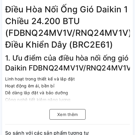
Điều Hòa Nối Ống Gió Daikin 1
Chiều 24.200 BTU
(FDBNQ24MV1V/RNQ24MV1V)
Điều Khiển Dây (BRC2E61)
1. Ưu điểm của điều hòa nối ống gió
Daikin FDBNQ24MV1V/RNQ24MV1V
Linh hoạt trong thiết kế và lắp đặt
Hoạt động êm ái, bền bỉ
Dễ dàng lắp đặt và bảo dưỡng
Công nghệ tiết kiệm năng lượng
2. Thông số kỹ thuật và tính năng
Xem thêm
của điều hòa nối ống gió
Daikin FDBNQ24MV1V/RNQ24MV1V
So sánh với các sản phẩm tương tự