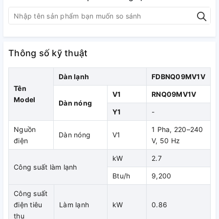
Điều hòa giấu trần nối ống gió Daikin
FDBNQ09MV1V
nhỏ
gọn: nhỏ, nhẹ, lắp đặt dễ dàng
Thông số kỹ thuật
Dàn lạnh
FDBNQ09MV1V
Tên
V1
RNQ09MV1V
Model
Dàn nóng
Y1
-
Lưu ý: kích cỡ tối thiểu 270mm. Cần bổ sung chiều cao cho
Nguồn
1 Pha, 220–240
Dàn nóng
V1
độ dốc ống xả và cách nhiệt.
điện
V, 50 Hz
Để ngăn ngừa hiện tượng gia tăng độ ồn khi máy vận
kW
2.7
Công suất làm lạnh
hành, không lắp lưới hút gió trực tiếp dưới buồng hút.
Btu/h
9,200
Vận hành êm ái
Công suất
điện tiêu
Làm lạnh
kW
0.86
Dàn lạnh
Cao
Thấp
thụ