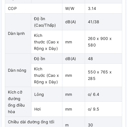
COP
W/W
3.14
FDBNQ09/13/18M
41
38
Độ ồn
dB(A)
41/38
(Cao/Thấp)
Dàn lạnh
Kích
260 x 900 x
thước (Cao x
mm
580
Rộng x Dày)
Độ ồn
dB(A)
48
Kích
Dàn nóng
550 x 765 x
thước (Cao x
mm
285
Rộng x Dày)
Kích cỡ
Lỏng
mm
o/ 6.4
đường
ống điều
Hơi
mm
o/ 9.5
hòa
Chiều dài đường ống tối
m
30