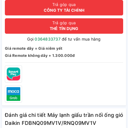
Trả góp qua
CÔNG TY TÀI CHÍNH
Trả góp qua
THẺ TÍN DỤNG
Gọi
0364833737
để tư vấn mua hàng
Giá remote dây = Giá niêm yết
Giá Remote không dây + 1.300.000đ
Đánh giá chi tiết Máy lạnh giấu trần nối ống gió
Daikin FDBNQ09MV1V/RNQ09MV1V