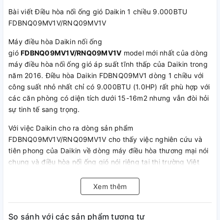
Bài viết Điều hòa nối ống gió Daikin 1 chiều 9.000BTU
FDBNQ09MV1V/RNQ09MV1V
Máy điều hòa Daikin nối ống
gió
FDBNQ09MV1V/RNQ09MV1V
model mới nhất của dòng
máy điều hòa nối ống gió áp suất tĩnh thấp của Daikin trong
năm 2016. Điều hòa Daikin FDBNQ09MV1 dòng 1 chiều với
công suất nhỏ nhất chỉ có 9.000BTU (1.0HP) rất phù hợp với
các căn phòng có diện tích dưới 15-16m2 nhưng vẫn đòi hỏi
sự tinh tế sang trọng.
Với việc Daikin cho ra dòng sản phẩm
FDBNQ09MV1V/RNQ09MV1V cho thấy việc nghiên cứu và
tiên phong của Daikin về dòng máy điều hòa thương mại nói
chung và điều hòa nối ống gió nói riêng tại thị trường Việt
Nam. Tính đến thời điểm hiện tại thì các hãng điều hòa
Fujitsu, General, Sumikura...chưa có công suất này.
Xem thêm
Lý tưởng cho không gian sống yên tĩnh, tươi đẹp phù hợp
với chung cư, căn hộ, nhà riêng và khách sạn.
So sánh với các sản phẩm tương tự