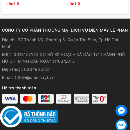
Inverter 25.000 BTU
Inverter 18.000 BTU
A
Liên hệ
Liên hệ
L
(1U71S1PJ2SA/AD71S2SS1FA/P1B-
(1U50S1PJ2SA/AD50S2SS1FA/P1B
1210IA/D) Liên hệ
1210IA/D)
CÔNG TY CỔ PHẦN THƯƠNG MẠI DỊCH VỤ ĐIỆN MÁY LÊ PHAN
Địa chỉ:
37 Thành Mỹ, Phường 8, Quận Tân Bình, Tp.Hồ Chí
Minh
MST:
0313157143 DO SỞ KẾ HOẠCH VÀ ĐẦU TƯ THÀNH PHỐ
HỒ CHÍ MINH CẤP NGÀY 11/03/2015
Điện thoại:
0364833737
Email:
CSKH@dienmayt.vn
Hỗ trợ thanh toán