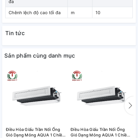
đa
Chênh lệch độ cao tối đa
m
10
Tin tức
Sản phẩm cùng danh mục
Điều Hòa Giấu Trần Nối Ống
Điều Hòa Giấu Trần Nối Ống
Đ
Gió Dạng Mỏng AQUA 1 Chiều
Gió Dạng Mỏng AQUA 1 Chiều
I