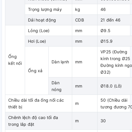
Daikin FBFC100DVM9/RZFC100DY1 được tích hợp công
Trọng lượng máy
kg
46
nghệ inverter tiên tiến nhất hiện nay không chỉ giúp tiết kiệm
điện năng hơn 50% so với máy điều hòa thông thường mà
Dải hoạt động
CDB
21 đến 46
giúp máy vận hành êm ái và duy trì nhiệt độ ổn định mang
Lỏng (Loe)
mm
Ø9.5
đến cảm giác thoải mái dễ chịu hơn bao giờ hết.
Hơi (Loe)
mm
Ø15.9
VP25 (Đường
Ống
kính trong Ø25 
Dàn lạnh
mm
kết nối
Đường kính ngo
Ống xả
Ø32)
Dàn
mm
Ø18.0 (Lỗ)
nóng
Chiều dài tối đa ống nối các
50 (Chiều dài
m
Bơm nước ngưng lắp đặt cho
thiết bị
tương đương 7
mọi địa hình
Chênh lệch độ cao tối đa
m
30
trong lắp đặt
Với việc sử dụng bơm nước xả DC được lắp đặt với phụ kiện