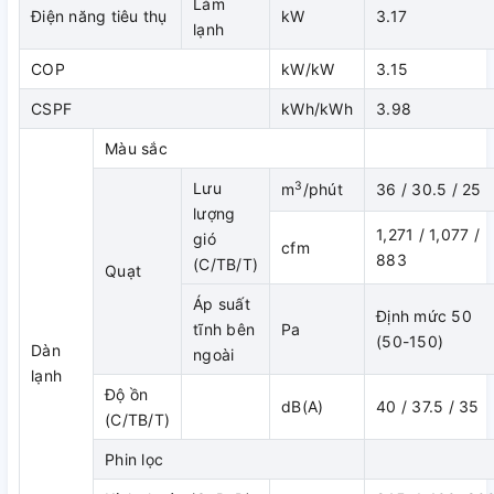
Làm
Điện năng tiêu thụ
kW
3.17
lạnh
COP
kW/kW
3.15
CSPF
kWh/kWh
3.98
Màu sắc
3
Lưu
m
/phút
36 / 30.5 / 25
lượng
Điều hòa âm trần nối ống đỉnh
1,271 / 1,077 /
gió
cfm
883
cao của Đẳng cấp & Sang
(C/TB/T)
Quạt
Áp suất
Trọng
Định mức 50
tĩnh bên
Pa
(50-150)
Dàn
ngoài
Với yêu cầu cao về tính thẩm mỹ sang trọng và đẳng cấp thì
lạnh
đến nay chỉ có điều hòa âm trần nối ống gió đáp ứng được
Độ ồn
dB(A)
40 / 37.5 / 35
tiêu chí đó khi chúng ta tạm gác vấn đề chi phí tài chính
(C/TB/T)
sang một bên bởi vì:
Phin lọc
Vị trí cửa gió thổi bố trí linh hoạt, kích thước cửa gió cũng