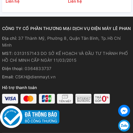
Inverter 25.000 BTU
Inverter 18.000 BTU
A
Liên hệ
Liên hệ
L
sử dụng cho văn phòng...thì chọn mua điều khiển đây.
(1U71S1PJ2SA/AD71S2SS1FA/P1B-
(1U50S1PJ2SA/AD50S2SS1FA/P1B
1210IA/D) Liên hệ
1210IA/D)
Sử dụng môi chất lạnh tân tiến
– Gas R32
CÔNG TY CỔ PHẦN THƯƠNG MẠI DỊCH VỤ ĐIỆN MÁY LÊ PHAN
Địa chỉ:
37 Thành Mỹ, Phường 8, Quận Tân Bình, Tp.Hồ Chí
Sử dụng môi chất lạnh mới nhất hiện nay
Gas R32
với hiệu
Minh
suất làm lạnh nhanh cao hơn, thân thiện với môi trường,
MST:
0313157143 DO SỞ KẾ HOẠCH VÀ ĐẦU TƯ THÀNH PHỐ
hướng đến cuộc sống xanh, bảo vệ môi trường.
HỒ CHÍ MINH CẤP NGÀY 11/03/2015
Điện thoại:
0364833737
Email:
CSKH@dienmayt.vn
Hỗ trợ thanh toán