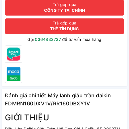
Trả góp qua
CÔNG TY TÀI CHÍNH
Trả góp qua
THẺ TÍN DỤNG
Gọi
0364833737
để tư vấn mua hàng
Đánh giá chi tiết Máy lạnh giấu trần daikin
FDMRN160DXV1V/RR160DBXY1V
GIỚI THIỆU
Điều Hòa Daikin Giấu Trần Nối Ống Gió 1 Chiều 55.000BTU