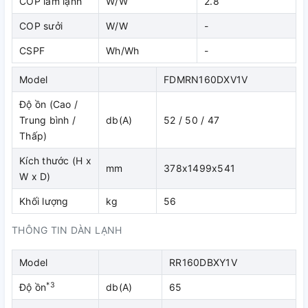
COP làm lạnh
W/W
2.8
khách hàng cũng như nhà thầu ưu ái lựa chọn lắp đặt cho
công trình của mình.
COP sưởi
W/W
-
CSPF
Wh/Wh
-
Model
FDMRN160DXV1V
Độ ồn (Cao /
Trung bình /
db(A)
52 / 50 / 47
Thấp)
Kích thước (H x
mm
378x1499x541
W x D)
Khối lượng
kg
56
THÔNG TIN DÀN LẠNH
Cánh tản nhiệt dàn nóng được xử lý chống ăn mòn
Model
RR160DBXY1V
Để nâng cao độ bền bằng cách cải thiện khả năng chịu
đựng ăn mòn do muối và ô nhiễm không khí, dàn trao đổi
*3
Độ ồn
db(A)
65
nhiệt được xử lý chống ăn mòn (đã được xử lý sơ bộ bằng