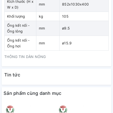
Kích thước (H x
acryl) được sử dụng cho dàn trao đổi nhiệt tại dàn nóng.
mm
852x1030x400
W x D)
Khối lượng
kg
105
Ống kết nối -
mm
ø9.5
Ống lỏng
Ống kết nối -
mm
ø15.9
Ống hơi
THÔNG TIN DÀN NÓNG
Tin tức
Gia tăng sảng khoái với với hệ thống ống gió được bố trí
thông minh
Sản phẩm cùng danh mục
Tự do bố trí nhờ vào khả năng điều chỉnh áp suất tĩnh từ bên
ngoài
Thiết kế gọn nhẹ giúp vận chuyển và lắp đặt dễ dàng