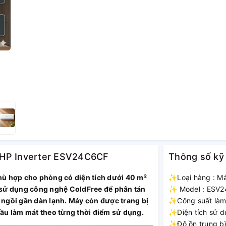
2.5HP Inverter ESV24C6CF
Thông số kỹ
hù hợp cho phòng có diện tích dưới 40 m²
✨Loại hàng : Má
 sử dụng công nghệ ColdFree để phân tán
✨ Model : ESV
i ngồi gần dàn lạnh. Máy còn được trang bị
✨Công suất làm 
ầu làm mát theo từng thời điểm sử dụng.
✨Diện tích sử d
✨Độ ồn trung bì