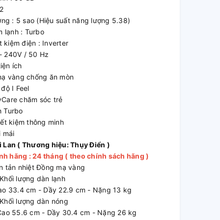
2
g : 5 sao (Hiệu suất năng lượng 5.38)
lạnh : Turbo
kiệm điện : Inverter
- 240V / 50 Hz
iện ích
 mạ vàng chống ăn mòn
độ I Feel
yCare chăm sóc trẻ
h Turbo
iết kiệm thông minh
i mái
i Lan ( Thương hiệu: Thụy Điển )
h hãng : 24 tháng ( theo chính sách hãng )
àn tản nhiệt Đồng mạ vàng
Khối lượng dàn lạnh
Cao 33.4 cm - Dầy 22.9 cm - Nặng 13 kg
Khối lượng dàn nóng
 Cao 55.6 cm - Dầy 30.4 cm - Nặng 26 kg