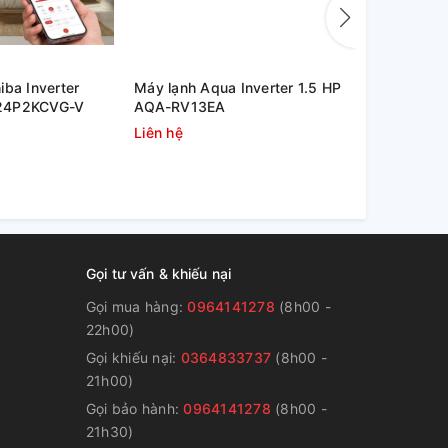
iba Inverter
Máy lạnh Aqua Inverter 1.5 HP
Máy lạnh Aq
24P2KCVG-V
AQA-RV13EA
AQA-RV10
Liên hệ
5.600.000
Gọi tư vấn & khiếu nại
Gọi mua hàng:
0964141278
(8h00 -
22h00)
Gọi khiếu nại:
0364833737
(8h00 -
g
21h00)
Gọi bảo hành:
0964141278
(8h00 -
21h30)