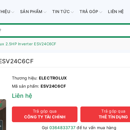
THIỆU
SẢN PHẨM
TIN TỨC
TRẢ GÓP
LIÊN HỆ
lux 2.5HP Inverter ESV24C6CF
er ESV24C6CF
Thương hiệu:
ELECTROLUX
Mã sản phẩm:
ESV24C6CF
Liên hệ
Trả góp qua
Trả góp qua
CÔNG TY TÀI CHÍNH
THẺ TÍN DỤNG
Gọi
0364833737
để tư vấn mua hàng