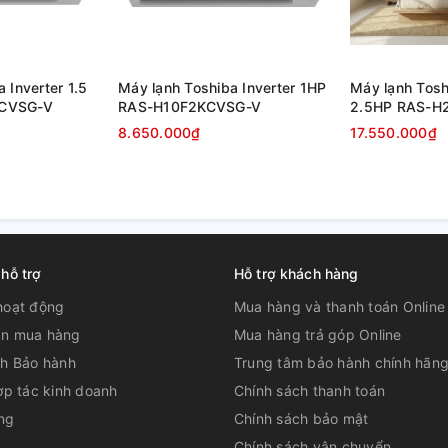
ải mái, dễ chịu
 Inverter 1.5
Máy lạnh Toshiba Inverter 1HP
Máy lạnh Tosh
g nghệ khí mềm ColdFree với cơ chế
KCVSG-V
RAS-H10F2KCVSG-V
2.5HP RAS-H
. Nhờ đó, áp lực gió được phân tán đều, hạn
8.650.000₫
17.550.000₫
. Không khí mát lan tỏa nhẹ nhàng khắp không
 quá trình sử dụng.
 hỗ trợ
Hỗ trợ khách hàng
hoạt động
Mua hàng và thanh toán Online
n mua hàng
Mua hàng trả góp Online
ch Bảo hành
Trung tâm bảo hành chính hãn
ợp tác kinh doanh
Chính sách thanh toán
ng
Chính sách bảo mật
Chính sách vận chuyển