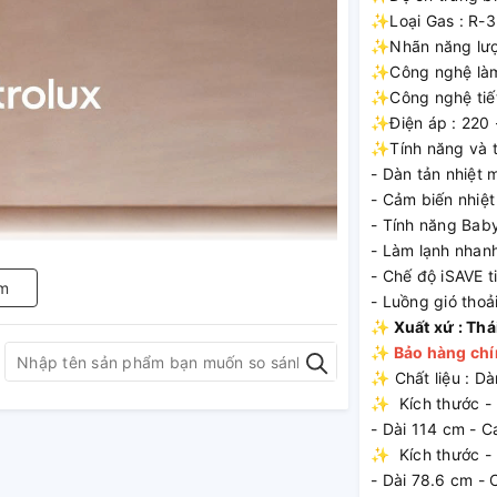
✨Loại Gas : R-3
✨Nhãn năng lượn
✨Công nghệ làm 
✨Công nghệ tiết 
✨Điện áp : 220 
✨Tính năng và t
- Dàn tản nhiệt
- Cảm biến nhiệt 
- Tính năng Bab
- Làm lạnh nhan
- Chế độ iSAVE t
m
- Luồng gió thoả
✨
Xuất xứ : Thá
✨ Bảo hàng chín
✨ Chất liệu : D
✨ Kích thước - 
- Dài 114 cm - 
✨ Kích thước - 
- Dài 78.6 cm -