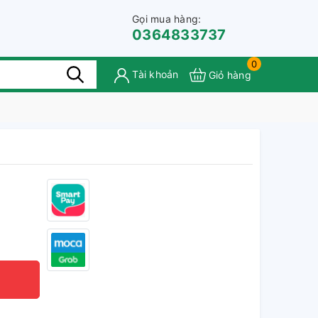
Gọi mua hàng:
0364833737
0
Tài khoản
Giỏ hàng