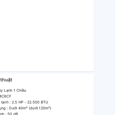
 thuật
y Lạnh 1 Chiều
24C6CF
lạnh : 2.5 HP - 22.500 BTU
ụng : Dưới 40m² (dưới 120m³)
nh : 50 dB