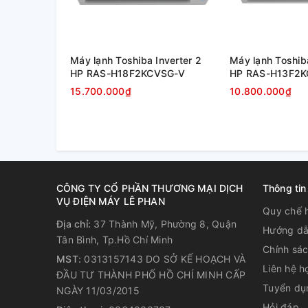
Khí mềm ColdFree làm mát tho
Máy lạnh Toshiba Inverter 2
Máy lạnh Toshiba
Electrolux Inverter 2.5 HP ESV24C6CF
sử dụng côn
HP RAS-H18F2KCVSG-V
HP RAS-H13F2
khuếch tán luồng gió qua hàng ngàn lỗ khí siêu nhỏ
15.700.000₫
10.800.000₫
chế thổi trực tiếp vào cơ thể khi ngồi gần dàn lạnh
gian, duy trì cảm giác dễ chịu và ổn định trong suốt
CÔNG TY CỔ PHẦN THƯƠNG MẠI DỊCH
Thông tin
VỤ ĐIỆN MÁY LÊ PHAN
Quy chế 
Địa chỉ:
37 Thành Mỹ, Phường 8, Quận
Hướng dẫ
Tân Bình, Tp.Hồ Chí Minh
Chính sá
MST:
0313157143 DO SỞ KẾ HOẠCH VÀ
Liên hệ h
ĐẦU TƯ THÀNH PHỐ HỒ CHÍ MINH CẤP
Tuyển dụ
NGÀY 11/03/2015
Hỏi đáp