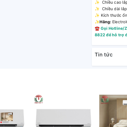
✨ Chiều cao lắp 
✨ Chiều dài lắp
✨ Kích thước ốn
✨
Hãng:
Electro
☎
Gọi Hotline/Z
8822 để hỗ trợ 
Tin tức