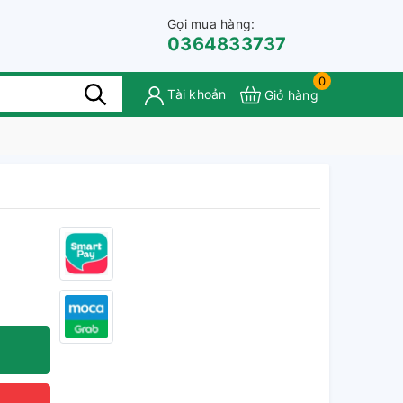
Gọi mua hàng:
0364833737
0
Tài khoản
Giỏ hàng