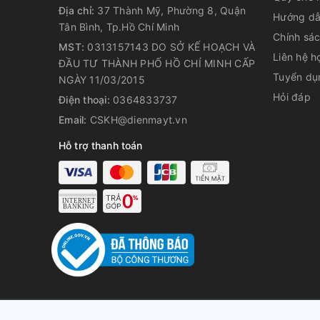
Địa chỉ:
37 Thành Mỹ, Phường 8, Quận
Hướng dẫ
Tân Bình, Tp.Hồ Chí Minh
Chính sá
MST:
0313157143 DO SỞ KẾ HOẠCH VÀ
Liên hệ h
ĐẦU TƯ THÀNH PHỐ HỒ CHÍ MINH CẤP
Tuyển dụ
NGÀY 11/03/2015
Hỏi đáp
Điện thoại:
0364833737
Email:
CSKH@dienmayt.vn
Hỗ trợ thanh toán
© Bản quyền t