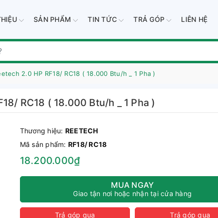
THIỆU
SẢN PHẨM
TIN TỨC
TRẢ GÓP
LIÊN HỆ
etech 2.0 HP RF18/ RC18 ( 18.000 Btu/h _ 1 Pha )
18/ RC18 ( 18.000 Btu/h _ 1 Pha )
Thương hiệu:
REETECH
Mã sản phẩm:
RF18/ RC18
18.200.000₫
MUA NGAY
Giao tận nơi hoặc nhận tại cửa hàng
Trả góp qua
Trả góp qua