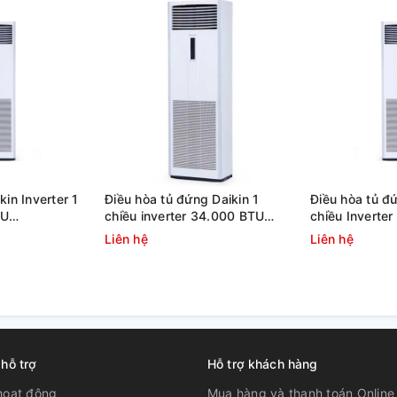
kin Inverter 1
Điều hòa tủ đứng Daikin 1
Điều hòa tủ đứ
TU
chiều inverter 34.000 BTU
chiều Inverte
ZFC125AY19
FVFC100AV1/RZFC100AV19
FVFC85AV1/
Liên hệ
Liên hệ
 hỗ trợ
Hỗ trợ khách hàng
hoạt động
Mua hàng và thanh toán Online