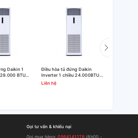
ng Daikin 1
Điều hòa tủ đứng Daikin
Máy lạnh t
r 29.000 BTU
Inverter 1 chiều 24.000BTU
Haier -10HP
RZFC85AV19
FVFC71AV1 / RZFC71AGV19
AP96FS1E
Liên hệ
Liên hệ
inverter
Gọi tư vấn & khiếu nại
Gọi mua hàng:
0964141278
(8h00 -