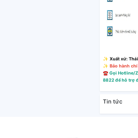
✨
Xuất xứ: Thá
✨
Bảo hành chí
☎
Gọi Hotline/Z
 vùng biển
8822 để hỗ trợ 
Tin tức
ện