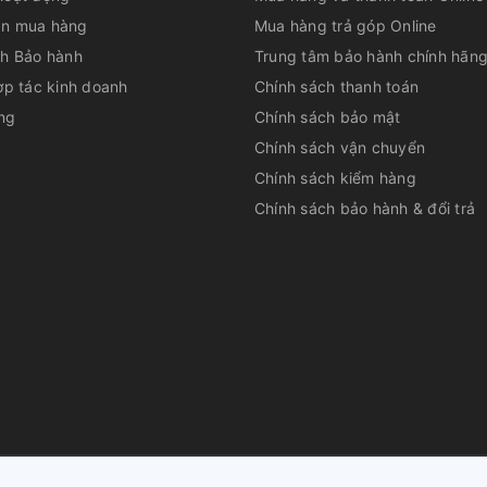
n mua hàng
Mua hàng trả góp Online
ch Bảo hành
Trung tâm bảo hành chính hãn
ợp tác kinh doanh
Chính sách thanh toán
ng
Chính sách bảo mật
Chính sách vận chuyển
Chính sách kiểm hàng
Chính sách bảo hành & đổi trả
huộc về
CÔNG TY CỔ PHẦN DỊCH VỤ TƯ VẤN QUẢN LÝ LÊ PHAN
|
Cu