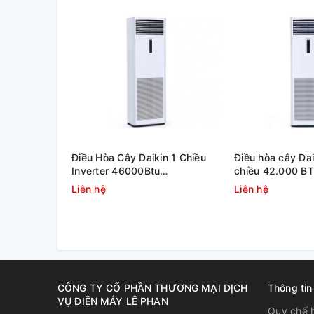
Điều Hòa Cây Daikin 1 Chiều
Điều hòa cây Dai
Inverter 46000Btu
chiều 42.000 B
FVFC140AV1/RZFC140AY19
FVFC125AV1/R
Liên hệ
Liên hệ
CÔNG TY CỔ PHẦN THƯƠNG MẠI DỊCH
Thông tin
VỤ ĐIỆN MÁY LÊ PHAN
Quy chế 