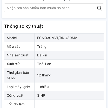
Vận hành êm ái với độ ồn thấp.
Cách tản nhiệt dàn nóng chống ăn mòn.
Sử dụng gas R-410A.
Thông số kỹ thuật
CHI TIẾT TÍNH NĂNG
Model:
FCNQ30MV1/RNQ30MV1
Màu sắc:
Trắng
Thiết kế âm trần
Nhà sản xuất:
Daikin
Máy lạnh Daikin FCNQ30MV1/RNQ30MV1 thiết kế âm trần
với mặt nạ hình vuông, màu trắng, đem lại vẻ trang nhã và
Xuất xứ:
Thái Lan
sang trọng cho căn phòng. Máy lạnh Daikin
Thời gian bảo
FCNQ30MV1/RNQ30MV1 dễ dàng lắp đặt, tiện lợi cho người
12 tháng
hành:
tiêu dùng.
Loại máy lạnh:
1 chiều
Công suất:
3 HP
Máy lạnh Daikin FCNQ30MV1/RNQ30MV1 thiết kế âm trần
Tốc độ làm