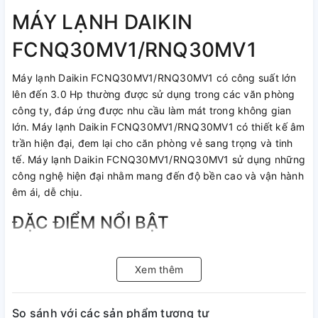
MÁY LẠNH DAIKIN
FCNQ30MV1/RNQ30MV1
Máy lạnh Daikin FCNQ30MV1/RNQ30MV1 có công suất lớn
lên đến 3.0 Hp thường được sử dụng trong các văn phòng
công ty, đáp ứng được nhu cầu làm mát trong không gian
lớn. Máy lạnh Daikin FCNQ30MV1/RNQ30MV1 có thiết kế âm
trần hiện đại, đem lại cho căn phòng vẻ sang trọng và tinh
tế. Máy lạnh Daikin FCNQ30MV1/RNQ30MV1 sử dụng những
công nghệ hiện đại nhằm mang đến độ bền cao và vận hành
êm ái, dễ chịu.
ĐẶC ĐIỂM NỔI BẬT
Thiết kế âm trần mang tính thẩm mỹ cao và dễ dàng lắp đặt.
Xem thêm
Công suất hoạt động 3Hp thích hợp với không gian phòng
khoảng từ 35-40 mét vuông.
So sánh với các sản phẩm tương tự