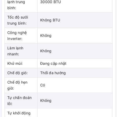
Công suất 3Hp
lạnh trung
30000 BTU
bình:
Máy lạnh Daikin FCNQ30MV1/RNQ30MV1 có công suất hoạt
động 3Hp (3 ngựa), phù hợp với những căn phòng có diện
Tốc độ sưởi
Không BTU
tích 35-40 mét vuông, mang lại hiệu quả tối ưu trong khả
trung bình:
năng làm lạnh.
Công nghệ
Không
Inverter:
Làm lạnh
Máy lạnh Daikin FCNQ30MV1/RNQ30MV1 hoạt động với
Không
nhanh:
công suất 3Hp
Khử mùi:
Đang cập nhật
Hoạt động tối ưu
Chế độ gió:
Thổi đa hướng
Máy lạnh Daikin FCNQ30MV1/RNQ30MV1 cho hướng thổi
tròn phân bổ nhiệt đồng đều, cho cảm giác thật dễ chịu.
Chế độ hẹn
Có
Máy lạnh Daikin FCNQ30MV1/RNQ30MV1 hoạt động êm ái
giờ:
với độ ồn thấp từ 28/35dB, không ảnh hưởng đến người tiêu
Tự chẩn đoán
dùng.
Không
lỗi:
Tự khởi động