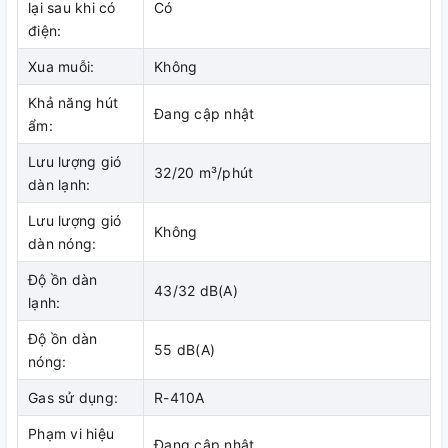
Máy lạnh Daikin FCNQ30MV1/RNQ30MV1 cho cảm giác dễ
lại sau khi có
Có
chịu
điện:
Độ bền cao
Xua muỗi:
Không
Khả năng hút
Máy lạnh Daikin FCNQ30MV1/RNQ30MV1 với dàn trao đổi
Đang cập nhật
ẩm:
nhiệt có khả năng chịu được ăn mòn do muối và ô nhiễm môi
trường, rất thích hợp khi nhà bạn, văn phòng công ty ở gần
Lưu lượng gió
32/20 m³/phút
môi trường biển.
dàn lạnh:
Lưu lượng gió
Không
dàn nóng:
Máy lạnh Daikin FCNQ30MV1/RNQ30MV1 độ bền cao
Độ ồn dàn
43/32 dB(A)
lạnh:
Độ ồn dàn
55 dB(A)
nóng:
Gas sử dụng:
R-410A
Phạm vi hiệu
Đang cập nhật