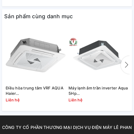
Sản phẩm cùng danh mục
Điều hòa trung tâm VRF AQUA
Máy lạnh âm trần inverter Aqua
M
Haier
5Hp
AU10NFNERA/AB482MNERAD
1U125S1PN1SB/AB125S2LR1FA
1
Liên hệ
Liên hệ
L
(10.0 HP)
CÔNG TY CỔ PHẦN THƯƠNG MẠI DỊCH VỤ ĐIỆN MÁY LÊ PHAN