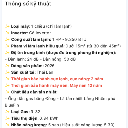
Thông số kỹ thuật
trong việc vệ sinh và bảo trì định kỳ.
✨
Loại máy:
1 chiều (chỉ làm lạnh)
Công suất 1 HP – Phù hợp phòng
✨
Inverter:
Có Inverter
dưới 15m²
✨
Công suất làm lạnh:
1 HP - 9.350 BTU
✨
Phạm vi làm lạnh hiệu quả:
Dưới 15m² (từ 30 đến 45m³)
Với công suất 1 HP (9.350 BTU), máy lạnh AQUA Inverter
✨
Độ ồn trung bình (được đo trong phòng thí nghiệm):
AQA-RV10QA5 mang lại hiệu quả làm lạnh tối ưu cho không
- Dàn lạnh: 24 dB - Dàn nóng: 50 dB
gian dưới 15m² (30–45m³). Máy giúp duy trì nhiệt độ ổn
✨
Dòng sản phẩm:
2026
định, tạo cảm giác mát mẻ dễ chịu suốt cả ngày mà vẫn
✨
Sản xuất tại:
Thái Lan
đảm bảo sử dụng điện năng hợp lý, tránh lãng phí khi vận
✨
Thời gian bảo hành cục lạnh, cục nóng: 2 năm
hành lâu dài.
✨ Thời gian bảo hành máy nén: Máy nén 12 năm
✨
Chất liệu dàn tản nhiệt:
- Ống dẫn gas bằng Đồng - Lá tản nhiệt bằng Nhôm phủ
BlueFin
✨
Loại Gas:
R-32
✨
Tiêu thụ điện:
0.84 kWh
✨
Nhãn năng lượng:
5 sao (Hiệu suất năng lượng 5.30)