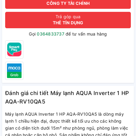
CÔNG TY TÀI CHÍNH
Trả góp qua
THẺ TÍN DỤNG
Gọi
0364833737
để tư vấn mua hàng
Đánh giá chi tiết Máy lạnh AQUA Inverter 1 HP
AQA-RV10QA5
Máy lạnh AQUA Inverter 1 HP AQA-RV10QA5 là dòng máy
lạnh 1 chiều hiện đại, được thiết kế tối ưu cho các không
gian có diện tích dưới 15m² như phòng ngủ, phòng làm việc
cá nhân hoặc căn hộ nhỏ. Sản phẩm không chỉ đáp ứng tốt