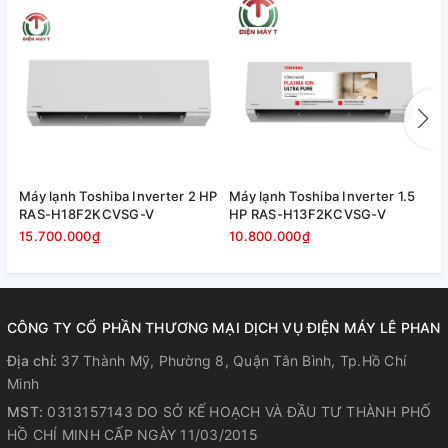
Turbo Cool – Làm lạnh nhanh tức
thì
Chế độ Turbo Cool cho phép máy hoạt động ở công suất cao
ngay khi khởi động, nhanh chóng đưa nhiệt độ phòng về
mức mong muốn chỉ trong thời gian ngắn. Tính năng này đặc
biệt hữu ích trong những ngày nắng nóng hoặc khi bạn cần
Máy lạnh Toshiba Inverter 2 HP
Máy lạnh Toshiba Inverter 1.5
M
làm mát không gian nhanh để nghỉ ngơi, thư giãn.
RAS-H18F2KCVSG-V
HP RAS-H13F2KCVSG-V
R
15.700.000₫
10.800.000₫
8
CÔNG TY CỔ PHẦN THƯƠNG MẠI DỊCH VỤ ĐIỆN MÁY LÊ PHAN
Địa chỉ:
37 Thành Mỹ, Phường 8, Quận Tân Bình, Tp.Hồ Chí
Minh
MST:
0313157143 DO SỞ KẾ HOẠCH VÀ ĐẦU TƯ THÀNH PHỐ
HỒ CHÍ MINH CẤP NGÀY 11/03/2015