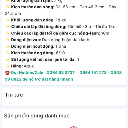
✨
Khối lượng dàn lạnh:
7 kg
Công nghệ AI Eco thông minh có khả năng phân tích điều
✨
Kích thước dàn nóng:
Dài 66 cm - Cao 46.3 cm - Dày
kiện môi trường và thói quen sử dụng của người dùng để tự
24.5 cm
động điều chỉnh mức tiêu thụ điện phù hợp. Khi kết hợp
✨
Khối lượng dàn nóng:
18 kg
cùng ECO Mode, máy lạnh AQUA AQA-RV10QA5 mang đến
✨
Chiều dài lắp đặt ống đồng:
Tối thiểu 3m - Tối đa 15m
khả năng tiết kiệm điện vượt trội nhưng vẫn đảm bảo hiệu
✨
Chiều cao lắp đặt tối đa giữa cục nóng-lạnh:
10m
quả làm mát ổn định. Sản phẩm đạt nhãn năng lượng 5 sao,
✨
Dòng điện vào:
Dàn nóng hoặc dàn lạnh
hiệu suất 5.30, mức tiêu thụ điện chỉ 0.84 kWh, giúp người
✨
Dòng điện hoạt động:
1 pha
dùng yên tâm sử dụng mà không lo chi phí tiền điện tăng
✨
Kích thước ống đồng:
6/10
cao.
✨
Số lượng kết nối dàn lạnh tối đa :
1
✨
Hãng:
Aqua.
☎
Gọi Hotline/Zalo : 0364 83 3737 - 0964 141 278 - 0908
99 8822 để hỗ trợ đặt hàng nhanh
Tin tức
Sản phẩm cùng danh mục