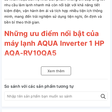
nhu cầu làm lạnh nhanh mà còn nổi bật với khả năng tiết
kiệm điện, vận hành êm ái và tích hợp nhiều tiện ích thông
minh, mang đến trải nghiệm sử dụng tiện nghi, ổn định và
bền bỉ theo thời gian.
Những ưu điểm nổi bật của
máy lạnh AQUA Inverter 1 HP
AQA-RV10QA5
Thiết kế gọn gàng, tinh tế – Dễ
dàng lắp đặt trong mọi không gian
Xem thêm
Máy lạnh AQUA AQA-RV10QA5 sở hữu thiết kế hiện đại với
So sánh với các sản phẩm tương tự
đường nét mềm mại, tinh tế và gam màu trang nhã, giúp dễ
dàng hòa hợp với nhiều phong cách nội thất khác nhau. Kích
thước dàn lạnh nhỏ gọn cho phép lắp đặt linh hoạt ở nhiều vị
trí, kể cả những không gian hạn chế diện tích. Bên cạnh đó,
thiết kế dễ tháo lắp cũng hỗ trợ người dùng thuận tiện hơn