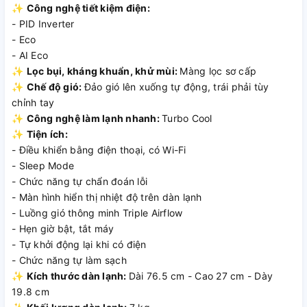
✨
Công nghệ tiết kiệm điện:
- PID Inverter
- Eco
- AI Eco
✨
Lọc bụi, kháng khuẩn, khử mùi:
Màng lọc sơ cấp
Công nghệ PID Inverter – Vận
✨
Chế độ gió:
Đảo gió lên xuống tự động, trái phải tùy
chỉnh tay
hành ổn định, tiết kiệm điện năng
✨
Công nghệ làm lạnh nhanh:
Turbo Cool
Máy được trang bị công nghệ PID Inverter kết hợp A-PAM
✨
Tiện ích:
Control, cho phép máy nén tự động điều chỉnh công suất linh
- Điều khiển bằng điện thoại, có Wi-Fi
hoạt theo nhiệt độ thực tế trong phòng. Nhờ đó, máy hạn
- Sleep Mode
chế tình trạng bật/tắt liên tục, giảm hao phí điện năng, vận
- Chức năng tự chẩn đoán lỗi
hành êm ái hơn và góp phần kéo dài tuổi thọ cho máy nén
- Màn hình hiển thị nhiệt độ trên dàn lạnh
cũng như toàn bộ hệ thống.
- Luồng gió thông minh Triple Airflow
- Hẹn giờ bật, tắt máy
- Tự khởi động lại khi có điện
- Chức năng tự làm sạch
AI Eco & ECO Mode – Tiết kiệm
✨
Kích thước dàn lạnh:
Dài 76.5 cm - Cao 27 cm - Dày
điện năng chủ động
19.8 cm