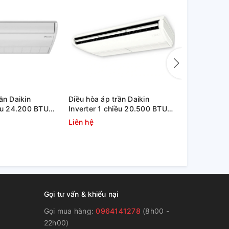
ần Daikin
Điều hòa áp trần Daikin
Máy lạnh áp
iều 24.200 BTU
Inverter 1 chiều 20.500 BTU
Inverter 2.
 RZFC71EVM
FHFC60EV1/RZFC60EVM
FHFC50EV1
Liên hệ
Liên hệ
Gọi tư vấn & khiếu nại
Gọi mua hàng:
0964141278
(8h00 -
22h00)