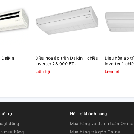
 Daikin
Điều hòa áp trần Daikin 1 chiều
Điều hòa áp tr
Inverter 28.000 BTU
Inverter 1 ch
FC100EY1
FHFC85EV1 / RZFC85EVM
FHFC71EV1 /
Liên hệ
Liên hệ
 hỗ trợ
Hỗ trợ khách hàng
hoạt động
Mua hàng và thanh toán Online
n mua hàng
Mua hàng trả góp Online