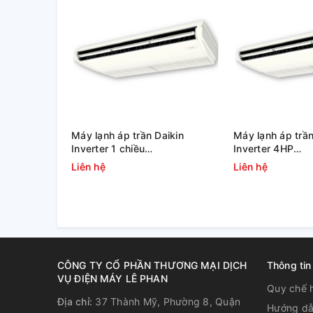
Máy lạnh áp trần Daikin
Máy lạnh áp trần
Inverter 1 chiều
Inverter 4HP
FHFC125EV1/RZFC125EY1
FHFC100EV1/RZ
Liên hệ
Liên hệ
CÔNG TY CỔ PHẦN THƯƠNG MẠI DỊCH
Thông tin
VỤ ĐIỆN MÁY LÊ PHAN
Quy chế 
Địa chỉ:
37 Thành Mỹ, Phường 8, Quận
Hướng dẫ