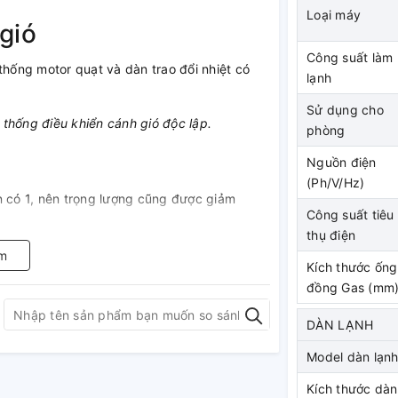
Loại máy
gió
Công suất làm
thống motor quạt và dàn trao đổi nhiệt có
lạnh
Sử dụng cho
thống điều khiển cánh gió độc lập.
phòng
Nguồn điện
(Ph/V/Hz)
n có 1, nên trọng lượng cũng được giảm
Công suất tiêu
thụ điện
m
Kích thước ống
đồng Gas (mm
thống motor quạt và dàn trao đổi nhiệt có
DÀN LẠNH
Model dàn lạn
Kích thước dàn
ướng phía sau, bên phải và lên trên. Ống