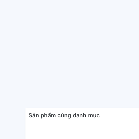
nước xả có thể được bố trí theo 2 hướng trái - phải
cách linh động, đáp ứng cho các cách lắp đặt khác n
được từ dưới đáy máy.
Sản phẩm cùng danh mục