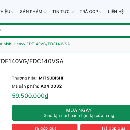
THIỆU
SẢN PHẨM
TIN TỨC
TRẢ GÓP
LIÊN HỆ
itsubishi Heavy FDE140VG/FDC140VSA
vy FDE140VG/FDC140VSA
Thương hiệu:
MITSUBISHI
Mã sản phẩm:
A04.0032
59.500.000₫
MUA NGAY
Giao tận nơi hoặc nhận tại cửa hàng
Trả góp qua
Trả góp qua