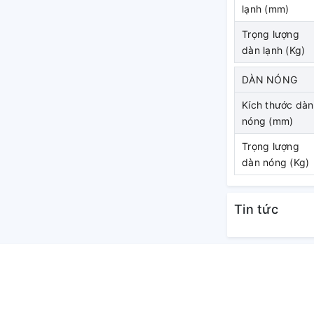
lạnh (mm)
. Điều này cho phép bố trí đường ống một
hau. Việc sửa chữa, bảo trì có thể thực hiện
Trọng lượng
dàn lạnh (Kg)
DÀN NÓNG
Kích thước dàn
nóng (mm)
Trọng lượng
dàn nóng (Kg)
Tin tức