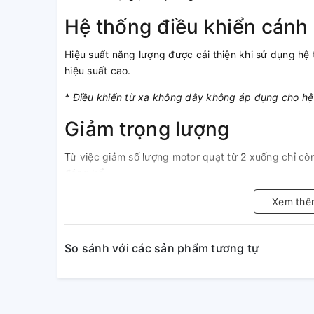
Hệ thống điều khiển cánh 
Hiệu suất năng lượng được cải thiện khi sử dụng hệ 
hiệu suất cao.
* Điều khiển từ xa không dây không áp dụng cho hệ 
Giảm trọng lượng
Từ việc giảm số lượng motor quạt từ 2 xuống chỉ cò
đáng kể.
Hiệu suất cao
Xem thê
Hiệu suất năng lượng được cải thiện khi sử dụng hệ 
So sánh với các sản phẩm tương tự
hiệu suất cao.
Cải tiến thao tác lắp đặt
Ống dẫn môi chất lạnh từ máy có thể bố trí theo 3 h