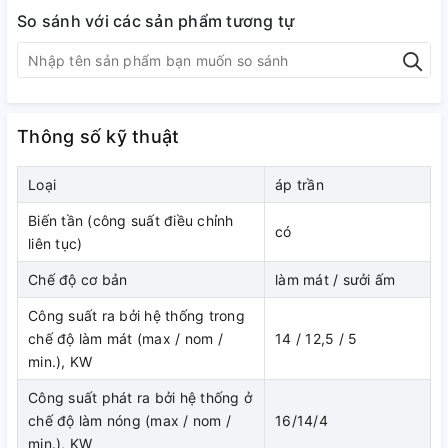
HỆ ĐIỀU KHIỂN CÁNH ĐẢO GIÓ
So sánh với các sản phẩm tương tự
Cánh đảo gió có thể điều khiển được từ vị trí cao đến thấp
một cách độc lập bằng bộ điều khiển dây. (Hệ điều khiển
này cũng được áp dụng cho loại áp trần FDE)
* Bộ điều khiển từ xa và RCH-E3 không áp dụng được việc
điều khiển cánh đảo gió độc lập.
Thông số kỹ thuật
Loại
áp trần
Biến tần (công suất điều chỉnh
có
liên tục)
Chế độ cơ bản
làm mát / sưởi ấm
Công suất ra bởi hệ thống trong
chế độ làm mát (max / nom /
14 / 12,5 / 5
min.), KW
Hiệu suất cao
Hiệu suất năng lượng được cải thiện khi sử dụng hệ thống
Công suất phát ra bởi hệ thống ở
motor quạt và dàn trao đổi nhiệt có hiệu suất cao
chế độ làm nóng (max / nom /
16/14/4
min.), KW