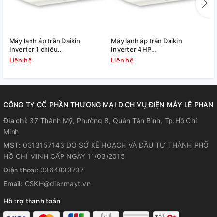
Máy lạnh áp trần Daikin
Máy lạnh áp trần Daikin
Đ
Inverter 1 chiều
Inverter 4HP
I
FHFC125EV1/RZFC125EY1
FHFC100EV1/RZFC100EY1
F
Liên hệ
Liên hệ
L
CÔNG TY CỔ PHẦN THƯƠNG MẠI DỊCH VỤ ĐIỆN MÁY LÊ PHAN
Địa chỉ:
37 Thành Mỹ, Phường 8, Quận Tân Bình, Tp.Hồ Chí
Minh
MST:
0313157143 DO SỞ KẾ HOẠCH VÀ ĐẦU TƯ THÀNH PHỐ
HỒ CHÍ MINH CẤP NGÀY 11/03/2015
Điện thoại:
0364833737
Email:
CSKH@dienmayt.vn
Hỗ trợ thanh toán