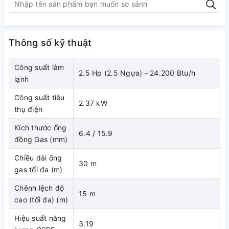
đổi đột ngột và khó chịu về nhiệt độ không khí trong phòng.
Hệ thống cải tiến gọn nhẹ và vận hành êm ái.
Phân phối không khí trong lành khắp không gian phòng.
Thông số kỹ thuật
Lắp đặt dễ dàng mang lại sự linh hoạt trong thiết kế.
Vận hành êm ái.
Dễ dàng bảo dưỡng.
Công suất làm
2.5 Hp (2.5 Ngựa) - 24.200 Btu/h
Lưới lọc bụi chịu dầu cải tiến.
lạnh
Xuất xứ: Chính hãng Thái Lan.
Công suất tiêu
Bảo hành: Máy 2 năm, máy nén 5 năm.
2.37 kW
thụ điện
Kích thước ống
6.4 / 15.9
đồng Gas (mm)
Chiều dài ống
30 m
gas tối đa (m)
Chênh lệch độ
15 m
cao (tối đa) (m)
Hiệu suất năng
3.19