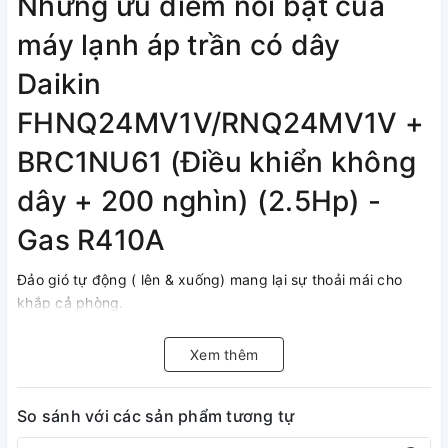
Những ưu điểm nổi bật của
máy lạnh áp trần có dây
Daikin
FHNQ24MV1V/RNQ24MV1V +
BRC1NU61 (Điều khiển không
dây + 200 nghìn) (2.5Hp) -
Gas R410A
Đảo gió tự động ( lên & xuống) mang lại sự thoải mái cho
khắp cả phòng.
Miệng gió rộng giúp phân tán luồng gió với góc mở 100 độ.
Gió được thổi hướng xuống với góc 50 độ.
Xem thêm
Có thể lắp trên trần cao 3.5 m.
Tốc độ quạt có thể điều chỉnh: Cao/ Thấp.
So sánh với các sản phẩm tương tự
Chế độ "Làm khô": Chế độ làm khô của điều hòa áp trần
Daikin được điều khiển bằng vi xử lý để hạn chế những thay