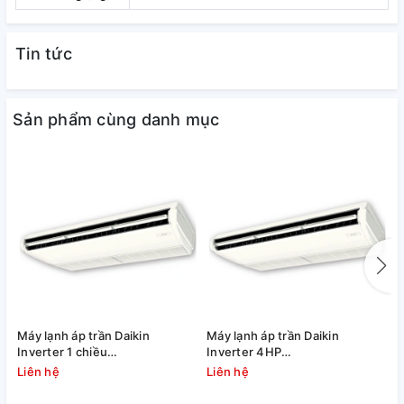
Tin tức
Sản phẩm cùng danh mục
Máy lạnh áp trần Daikin
Máy lạnh áp trần Daikin
Đ
Inverter 1 chiều
Inverter 4HP
I
FHFC125EV1/RZFC125EY1
FHFC100EV1/RZFC100EY1
F
Liên hệ
Liên hệ
L