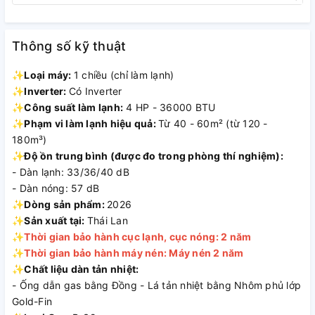
Thông số kỹ thuật
✨
Loại máy:
1 chiều (chỉ làm lạnh)
✨
Inverter:
Có Inverter
✨
Công suất làm lạnh:
4 HP - 36000 BTU
✨
Phạm vi làm lạnh hiệu quả:
Từ 40 - 60m² (từ 120 -
180m³)
✨
Độ ồn trung bình (được đo trong phòng thí nghiệm):
- Dàn lạnh: 33/36/40 dB
- Dàn nóng: 57 dB
✨
Dòng sản phẩm:
2026
✨
Sản xuất tại:
Thái Lan
✨
Thời gian bảo hành cục lạnh, cục nóng: 2 năm
✨
Thời gian bảo hành máy nén: Máy nén 2 năm
✨
Chất liệu dàn tản nhiệt:
- Ống dẫn gas bằng Đồng - Lá tản nhiệt bằng Nhôm phủ lớp
Gold-Fin