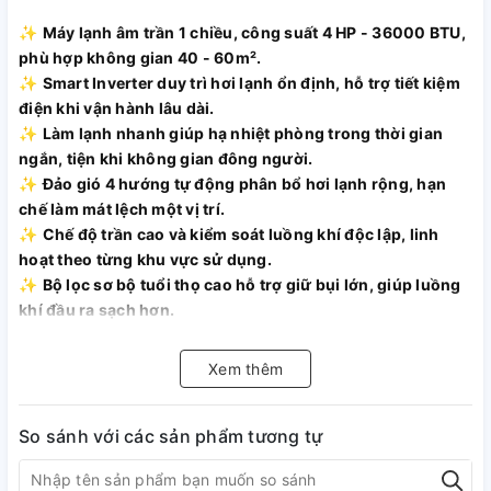
✨
Máy lạnh âm trần 1 chiều, công suất 4 HP - 36000 BTU,
phù hợp không gian 40 - 60m².
✨
Smart Inverter duy trì hơi lạnh ổn định, hỗ trợ tiết kiệm
điện khi vận hành lâu dài.
✨
Làm lạnh nhanh giúp hạ nhiệt phòng trong thời gian
ngắn, tiện khi không gian đông người.
✨
Đảo gió 4 hướng tự động phân bổ hơi lạnh rộng, hạn
chế làm mát lệch một vị trí.
✨
Chế độ trần cao và kiểm soát luồng khí độc lập, linh
hoạt theo từng khu vực sử dụng.
✨
Bộ lọc sơ bộ tuổi thọ cao hỗ trợ giữ bụi lớn, giúp luồng
khí đầu ra sạch hơn.
✨
Kết nối Wi-Fi, tự nhận biết bật/tắt khi có người .
Xem thêm
So sánh với các sản phẩm tương tự