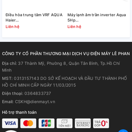
Điều hòa trung tâm VRF AQUA
Máy lạnh âm trần inverter Aqua
M
Haier
5Hp
AU10NFNERA/AB482MNERAD
1U125S1PN1SB/AB125S2LR1FA
1
Liên hệ
Liên hệ
L
(10.0 HP)
CÔNG TY CỔ PHẦN THƯƠNG MẠI DỊCH VỤ ĐIỆN MÁY LÊ PHAN
Địa chỉ:
37 Thành Mỹ, Phường 8, Quận Tân Bình, Tp.Hồ Chí
Minh
MST:
0313157143 DO SỞ KẾ HOẠCH VÀ ĐẦU TƯ THÀNH PHỐ
HỒ CHÍ MINH CẤP NGÀY 11/03/2015
Điện thoại:
0364833737
Email:
CSKH@dienmayt.vn
Hỗ trợ thanh toán