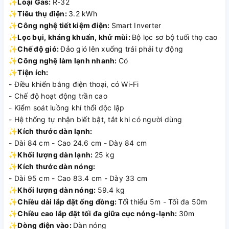
✨
Loại Gas:
R-32
✨
Tiêu thụ điện:
3.2 kWh
✨
Công nghệ tiết kiệm điện:
Smart Inverter
✨
Lọc bụi, kháng khuẩn, khử mùi:
Bộ lọc sơ bộ tuổi thọ cao
✨
Chế độ gió:
Đảo gió lên xuống trái phải tự động
✨
Công nghệ làm lạnh nhanh:
Có
✨
Tiện ích:
- Điều khiển bằng điện thoại, có Wi-Fi
- Chế độ hoạt động trần cao
- Kiểm soát luồng khí thổi độc lập
- Hệ thống tự nhận biết bật, tắt khi có người dùng
✨
Kích thước dàn lạnh:
- Dài 84 cm - Cao 24.6 cm - Dày 84 cm
✨
Khối lượng dàn lạnh:
25 kg
✨
Kích thước dàn nóng:
- Dài 95 cm - Cao 83.4 cm - Dày 33 cm
✨
Khối lượng dàn nóng:
59.4 kg
✨
Chiều dài lắp đặt ống đồng:
Tối thiểu 5m - Tối đa 50m
✨
Chiều cao lắp đặt tối đa giữa cục nóng-lạnh:
30m
✨
Dòng điện vào:
Dàn nóng