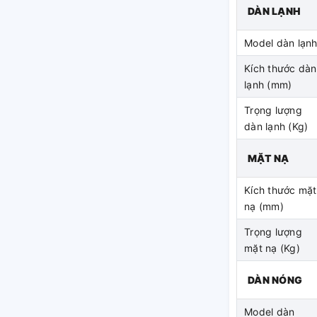
DÀN LẠNH
1V
có tích hợp bơm thoát nước: Cho phép lắp
ngưng có thể lên tới 700 mm tính từ miệng
Model dàn lạn
Kích thước dàn
lạnh (mm)
Trọng lượng
 không cần bảo dưỡng.
dàn lạnh (Kg)
làm giảm lượng bụi bám vào và giúp lau
MẶT NẠ
ng và thấp của thiết bị.
ặt bên dưới.
Kích thước mặt
n môi trường
nạ (mm)
1V
sử dụng gas R410A rất thân thiện với môi
Trọng lượng
ế thoát ra khí thải độc, rất an toàn.
mặt nạ (Kg)
DÀN NÓNG
chịu đựng ăn mòn do muối và ô nhiễm không
Model dàn