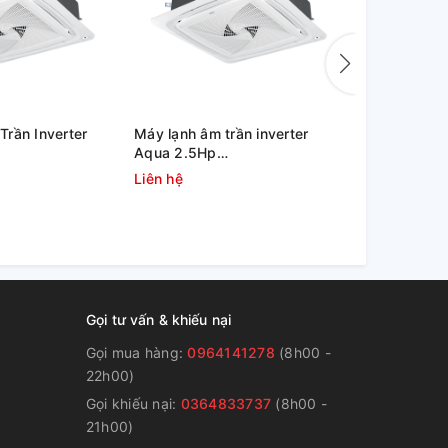
rần Inverter
Máy lạnh âm trần inverter
Máy lạnh âm
Aqua 2.5Hp
36,000 btu
/AB90S2LR1FA/PB-
1U71S1PJ2SA/AB71S2LR1FA
ZTNQ36GN
Liên hệ
36.000.00
Gọi tư vấn & khiếu nại
Gọi mua hàng:
0964141278
(8h00 -
22h00)
Gọi khiếu nại:
0364833737
(8h00 -
g
21h00)