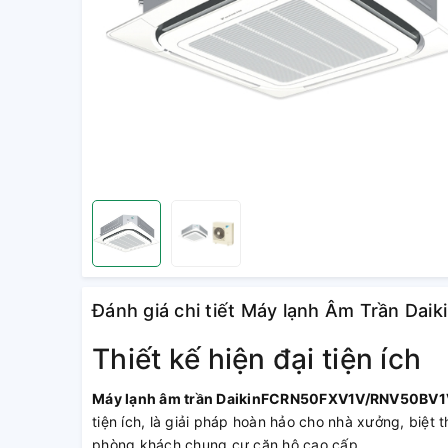
Đánh giá chi tiết Máy lạnh Âm Trần D
Thiết kế hiện đại tiện ích
Máy lạnh âm trần Daikin
FCRN50FXV1V/RNV50BV1
tiện ích, là giải pháp hoàn hảo cho nhà xưởng, biệt t
phòng khách chung cư căn hộ cao cấp.