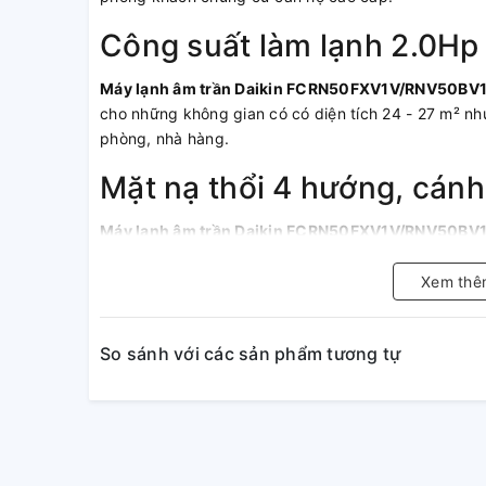
Công suất làm lạnh 2.0Hp
Máy lạnh âm trần Daikin FCRN50FXV1V/RNV50BV
cho những không gian có có diện tích 24 - 27 m² nh
phòng, nhà hàng.
Mặt nạ thổi 4 hướng, cánh
Máy lạnh âm trần Daikin FCRN50FXV1V/RNV50BV
lạnh khắp không gian một cách nhanh chóng và tiện 
Xem thê
Chức năng kháng khuẩn
Máy lạnh âm trần Daikin FCRN50FXV1V/RNV50BV
So sánh với các sản phẩm tương tự
vi khuẩn, nấm mốc, bụi bẩn,… nhờ tấm phin lọc chố
nhờ khả năng này không khí sẽ được lọc sạch, mang 
an toàn nhất cho người sử dụng.
Có tích hợp bơm thoát nư