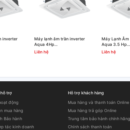
 inverter
Máy lạnh âm trần inverter
Máy Lạnh Âm T
Aqua 4Hp
Aqua 3.5 Hp
AB125S2LR1FA
1U105S1PS2SA/AB105S2LR1FA
1U90S1PS3SA
Liên hệ
Liên hệ
950KB
 hỗ trợ
Hỗ trợ khách hàng
hoạt động
Mua hàng và thanh toán Online
n mua hàng
Mua hàng trả góp Online
ch Bảo hành
Trung tâm bảo hành chính hãn
ợp tác kinh doanh
Chính sách thanh toán