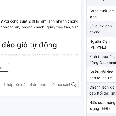
Công suất làm
lạnh
1V
với công suất 2.0Hp làm lạnh nhanh chóng
Sử dụng cho
ư phòng ăn, phòng khách, quầy tiếp tân, văn
phòng
Nguồn điện
 đảo gió tự động
(Ph/V/Hz)
1V
với miệng gió 4 hướng thổi giúp lan tỏa hơi
Kích thước ống
ích.
đồng Gas (mm
m
Chiều dài ống
gas tối đa (m)
1V
có khả năng ngăn chặn sự phát triển của
Chênh lệch độ
ng ăn mòn và mặt nạ chống bám bụi. Chính
cao (tối đa) (m
đến bầu không khí trong lành, tinh khiết và
Hiệu suất năng
lượng (EER)
ớc