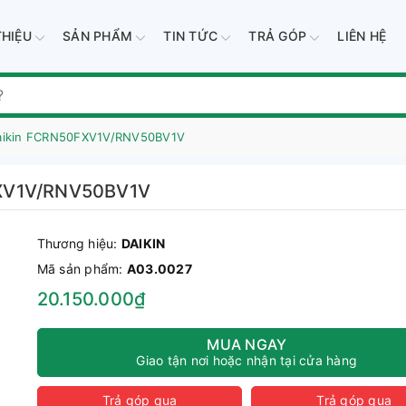
THIỆU
SẢN PHẨM
TIN TỨC
TRẢ GÓP
LIÊN HỆ
Daikin FCRN50FXV1V/RNV50BV1V
FXV1V/RNV50BV1V
Thương hiệu:
DAIKIN
Mã sản phẩm:
A03.0027
20.150.000₫
MUA NGAY
Giao tận nơi hoặc nhận tại cửa hàng
Trả góp qua
Trả góp qua