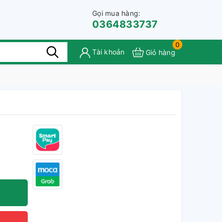
Gọi mua hàng:
0364833737
0
Tài khoản
Giỏ hàng