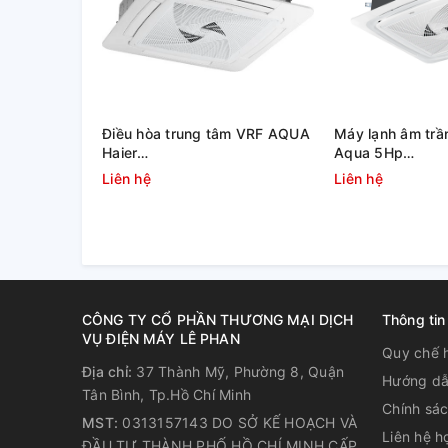
Điều hòa trung tâm VRF AQUA
Máy lạnh âm trần
Haier
Aqua 5Hp
AU10NFNERA/AB482MNERAD
1U125S1PN1SB/
Liên hệ
Liên hệ
(10.0 HP)
CÔNG TY CỔ PHẦN THƯƠNG MẠI DỊCH
Thông tin
VỤ ĐIỆN MÁY LÊ PHAN
Quy chế 
Địa chỉ:
37 Thành Mỹ, Phường 8, Quận
Hướng dẫ
Tân Bình, Tp.Hồ Chí Minh
Chính sá
MST:
0313157143 DO SỞ KẾ HOẠCH VÀ
Liên hệ h
ĐẦU TƯ THÀNH PHỐ HỒ CHÍ MINH CẤP