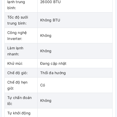
lạnh trung
26000 BTU
năng làm lạnh.
bình:
Tốc độ sưởi
Không BTU
trung bình:
Máy lạnh Daikin FCNQ26MV1/RNQ26MV1 hoạt động với
công suất 2.5Hp
Công nghệ
Không
Inverter:
Hoạt động tối ưu
Làm lạnh
Không
Máy lạnh Daikin FCNQ26MV1/RNQ26MV1 cho hướng thổi
nhanh:
tròn phân bổ nhiệt đồng đều, cho cảm giác thật dễ chịu.
Khử mùi:
Đang cập nhật
Máy lạnh Daikin FCNQ26MV1/RNQ26MV1 hoạt động êm ái
với độ ồn thấp từ 28/35dB, không ảnh hưởng đến người tiêu
Chế độ gió:
Thổi đa hướng
dùng.
Chế độ hẹn
Có
giờ:
Máy lạnh Daikin FCNQ26MV1/RNQ26MV1 cho cảm giác dễ
Tự chẩn đoán
Không
chịu
lỗi:
Độ bền cao
Tự khởi động