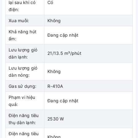
lại sau khi có
Có
Máy lạnh Daikin FCNQ26MV1/RNQ26MV1 với dàn trao đổi
điện:
nhiệt có khả năng chịu được ăn mòn do muối và ô nhiễm môi
Xua muỗi:
Không
trường, rất thích hợp khi nhà bạn, văn phòng công ty ở gần
môi trường biển.
Khả năng hút
Đang cập nhật
ẩm:
Lưu lượng gió
Máy lạnh Daikin FCNQ26MV1/RNQ26MV1 độ bền cao
21/13.5 m³/phút
dàn lạnh:
Lưu lượng gió
Không
dàn nóng:
Gas sử dụng:
R-410A
Phạm vi hiệu
Đang cập nhật
quả:
Điện năng tiêu
2530 W
thụ dàn lạnh:
Điện năng tiêu
Không