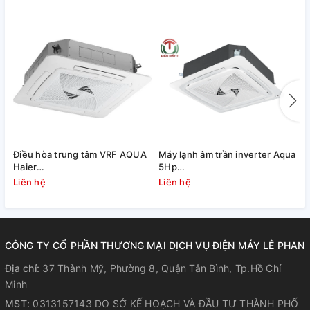
Điều hòa trung tâm VRF AQUA
Máy lạnh âm trần inverter Aqua
M
Haier
5Hp
AU10NFNERA/AB482MNERAD
1U125S1PN1SB/AB125S2LR1FA
1
Liên hệ
Liên hệ
L
(10.0 HP)
CÔNG TY CỔ PHẦN THƯƠNG MẠI DỊCH VỤ ĐIỆN MÁY LÊ PHAN
Địa chỉ:
37 Thành Mỹ, Phường 8, Quận Tân Bình, Tp.Hồ Chí
Minh
MST:
0313157143 DO SỞ KẾ HOẠCH VÀ ĐẦU TƯ THÀNH PHỐ