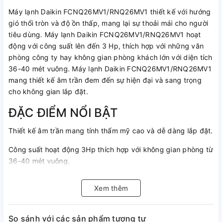
Máy lạnh Daikin FCNQ26MV1/RNQ26MV1 thiết kế với hướng
gió thổi tròn và độ ồn thấp, mang lại sự thoải mái cho người
tiêu dùng. Máy lạnh Daikin FCNQ26MV1/RNQ26MV1 hoạt
động với công suất lên đến 3 Hp, thích hợp với những văn
phòng công ty hay không gian phòng khách lớn với diện tích
36-40 mét vuông. Máy lạnh Daikin FCNQ26MV1/RNQ26MV1
mang thiết kế âm trần đem đến sự hiện đại và sang trọng
cho không gian lắp đặt.
ĐẶC ĐIỂM NỔI BẬT
Thiết kế âm trần mang tính thẩm mỹ cao và dễ dàng lắp đặt.
Công suất hoạt động 3Hp thích hợp với không gian phòng từ
36-40 mét vuông.
Vận hành êm ái với độ ồn thấp.
Xem thêm
Cách tản nhiệt dàn nóng chống ăn mòn.
Sử dụng gas R-410A.
So sánh với các sản phẩm tương tự