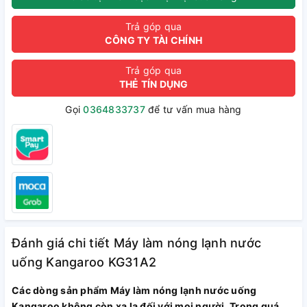
Trả góp qua
CÔNG TY TÀI CHÍNH
Trả góp qua
THẺ TÍN DỤNG
Gọi
0364833737
để tư vấn mua hàng
Đánh giá chi tiết Máy làm nóng lạnh nước
uống Kangaroo KG31A2
Các dòng sản phẩm Máy làm nóng lạnh nước uống
Kangaroo không còn xa lạ đối với mọi người. Trong quá