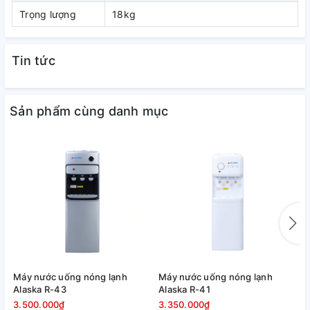
KG31A2
chắc chắn sẽ mang lại sự tiện lợi, hiện đại và sang
Trọng lượng
18kg
trọng cho văn phòng, phòng khách của gia đình
Tin tức
Sản phẩm cùng danh mục
Máy nước uống nóng lạnh
Máy nước uống nóng lạnh
M
Alaska R-43
Alaska R-41
A
3.500.000₫
3.350.000₫
3