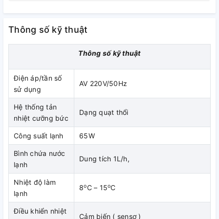
Thông số kỹ thuật
Thông số kỹ thuật
Điện áp/tần số
AV 220V/50Hz
sử dụng
Hệ thống tản
Dạng quạt thổi
nhiệt cưỡng bức
Công suất lạnh
65W
Bình chứa nước
Dung tích 1L/h,
lạnh
Máy làm nóng lạnh nước uống Kangaroo KG31A2 có ưu điểm
Nhiệt độ làm
o
o
8
C – 15
C
đun nước nóng cực kỳ nhanh, nguồn nước nóng có thể dùng
lạnh
pha trà, cafe, sữa cho bé rất tiện dụng và nhanh chóng.
Điều khiển nhiệt
Cảm biến ( sensơ )