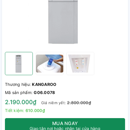
Thương hiệu:
KANGAROO
Mã sản phẩm:
G06.0078
2.190.000₫
2.800.000₫
Giá niêm yết:
Tiết kiệm:
610.000₫
MUA NGAY
Giao tận nơi hoặc nhận tại cửa hàng