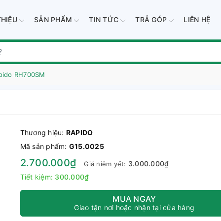
THIỆU
SẢN PHẨM
TIN TỨC
TRẢ GÓP
LIÊN HỆ
apido RH700SM
Thương hiệu:
RAPIDO
Mã sản phẩm:
G15.0025
2.700.000₫
3.000.000₫
Giá niêm yết:
Tiết kiệm:
300.000₫
MUA NGAY
Giao tận nơi hoặc nhận tại cửa hàng