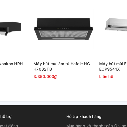
wonkoo HRH-
Máy hút mùi âm tủ Hafele HC-
Máy hút mùi E
H7032TB
ECP9541X
3.350.000₫
Liên hệ
 hỗ trợ
Hỗ trợ khách hàng
hoạt động
Mua hàng và thanh toán Online