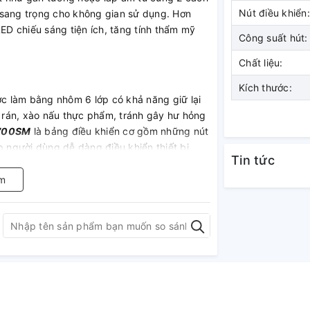
Nút điều khiển:
và sang trọng cho không gian sử dụng. Hơn
D chiếu sáng tiện ích, tăng tính thẩm mỹ
Công suất hút:
Chất liệu:
Kích thước:
 làm bằng nhôm 6 lớp có khả năng giữ lại
rán, xào nấu thực phẩm, tránh gây hư hỏng
H700SM
là bảng điều khiển cơ gồm những nút
người dùng dễ dàng điều khiển thiết bị.
Tin tức
m
ộ hút từ nhẹ đến mạnh đảm bảo cho khói
. Thân máy được làm từ chất liệu thép cao
 đi mọi vết bám bẩn.