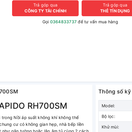
Trả góp qua
Trả góp qua
CÔNG TY TÀI CHÍNH
THẺ TÍN DỤNG
Gọi
0364833737
để tư vấn mua hàng
RH700SM
Thông số kỹ
APIDO RH700SM
Model:
Bộ lọc:
ùi trong Nồi áp suất không khí không thể
ộ chung cư có không gian hẹp, nhà bếp liền
Khử mùi:
t như gắn tường hoặc lắp âm tủ cùng 2 cách