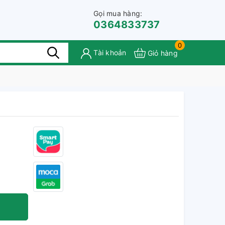
Gọi mua hàng:
0364833737
0
Tài khoản
Giỏ hàng