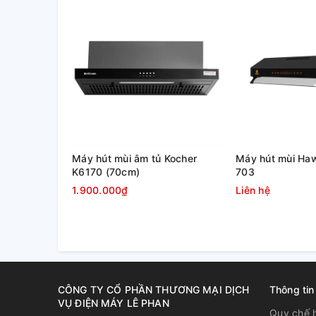
Máy hút mùi âm tủ Kocher
Máy hút mùi Ha
K6170 (70cm)
703
1.900.000₫
Liên hệ
CÔNG TY CỔ PHẦN THƯƠNG MẠI DỊCH
Thông tin
VỤ ĐIỆN MÁY LÊ PHAN
Quy chế 