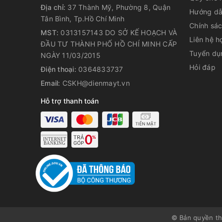
Địa chỉ:
37 Thành Mỹ, Phường 8, Quận
Hướng dẫ
Tân Bình, Tp.Hồ Chí Minh
Chính sá
MST:
0313157143 DO SỞ KẾ HOẠCH VÀ
Liên hệ h
ĐẦU TƯ THÀNH PHỐ HỒ CHÍ MINH CẤP
Tuyển dụ
NGÀY 11/03/2015
Hỏi đáp
Điện thoại:
0364833737
Email:
CSKH@dienmayt.vn
Hỗ trợ thanh toán
© Bản quyền t