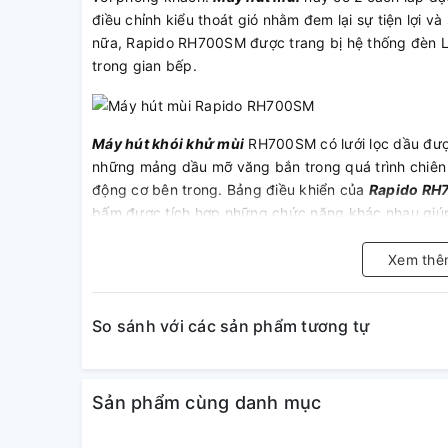
điều chỉnh kiểu thoát gió nhằm đem lại sự tiện lợi 
nữa, Rapido RH700SM được trang bị hệ thống đèn LE
trong gian bếp.
Máy hút khói khử mùi
RH700SM có lưới lọc dầu được
những mảng dầu mỡ văng bắn trong quá trình chiên 
động cơ bên trong. Bảng điều khiển của
Rapido R
bấm được tích hợp những chức năng khác nhau giúp 
Xem thê
Máy hút mùi gắn tường Rapido
RH700SM có 3 chế đ
mùi thực phẩm được cuốn trôi một cánh nhanh chóng
So sánh với các sản phẩm tương tự
cấp sơn tĩnh điện, sáng bóng, chống gỉ, dễ dàng lau
Sản phẩm cùng danh mục