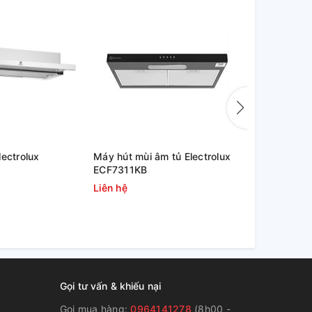
lectrolux
Máy hút mùi âm tủ Electrolux
Máy hút mùi
ECF7311KB
ECP7311GB
Liên hệ
Liên hệ
Gọi tư vấn & khiếu nại
Gọi mua hàng:
0964141278
(8h00 -