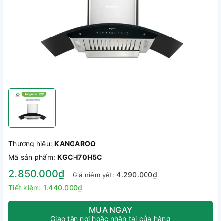
Thương hiệu:
KANGAROO
Mã sản phẩm:
KGCH70H5C
2.850.000₫
4.290.000₫
Giá niêm yết:
Tiết kiệm:
1.440.000₫
MUA NGAY
Giao tận nơi hoặc nhận tại cửa hàng