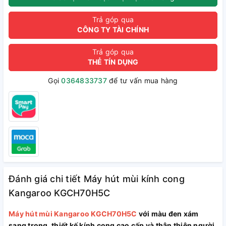
Trả góp qua
CÔNG TY TÀI CHÍNH
Trả góp qua
THẺ TÍN DỤNG
Gọi
0364833737
để tư vấn mua hàng
Đánh giá chi tiết Máy hút mùi kính cong
Kangaroo KGCH70H5C
Máy hút mùi Kangaroo KGCH70H5C
với màu đen xám
sang trọng, thiết kế kính cong cao cấp và thân thiện người