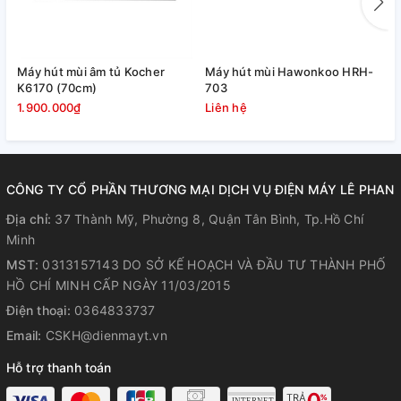
Máy hút mùi âm tủ Kocher
Máy hút mùi Hawonkoo HRH-
M
K6170 (70cm)
703
H
1.900.000₫
Liên hệ
3
CÔNG TY CỔ PHẦN THƯƠNG MẠI DỊCH VỤ ĐIỆN MÁY LÊ PHAN
Địa chỉ:
37 Thành Mỹ, Phường 8, Quận Tân Bình, Tp.Hồ Chí
Minh
MST:
0313157143 DO SỞ KẾ HOẠCH VÀ ĐẦU TƯ THÀNH PHỐ
HỒ CHÍ MINH CẤP NGÀY 11/03/2015
Điện thoại:
0364833737
Email:
CSKH@dienmayt.vn
Hỗ trợ thanh toán