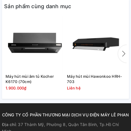
Sản phẩm cùng danh mục
Máy hút mùi âm tủ Kocher
Máy hút mùi Hawonkoo HRH-
M
K6170 (70cm)
703
H
1.900.000₫
Liên hệ
3
CÔNG TY CỔ PHẦN THƯƠNG MẠI DỊCH VỤ ĐIỆN MÁY LÊ PHAN
Địa chỉ:
37 Thành Mỹ, Phường 8, Quận Tân Bình, Tp.Hồ Chí