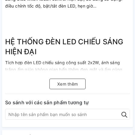
điều chỉnh tốc độ, bật/tắt đèn LED, hẹn giờ...
HỆ THỐNG ĐÈN LED CHIẾU SÁNG
HIỆN ĐẠI
Tích hợp đèn LED chiếu sáng công suất 2x2W, ánh sáng
trắng ấm giúp không gian bếp thêm đẹp mắt và ấm cúng.
THIẾT KẾ MÀN PHẲNG SANG
Xem thêm
TRỌNG ĐẲNG CẤP
So sánh với các sản phẩm tương tự
Thiết kế màn phẳng màu đen cùng cơ chế trượt mở nhẹ
nhàng khi hoạt động đem đến vẻ đẹp sang trọng và đẳng
cấp cho không gian bếp.