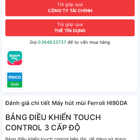
Trả góp qua
CÔNG TY TÀI CHÍNH
Trả góp qua
THẺ TÍN DỤNG
Gọi
0364833737
để tư vấn mua hàng
Đánh giá chi tiết Máy hút mùi Ferroli HI90DA
BẢNG ĐIỀU KHIỂN TOUCH
CONTROL 3 CẤP ĐỘ
Bảng điều khiển touch control hiện đại, dễ dàng sử dụng: